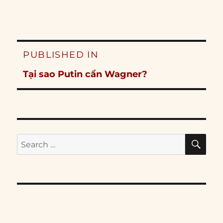
Post
PUBLISHED IN
navigation
Tại sao Putin cần Wagner?
SE
Search
for: