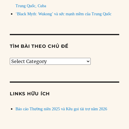
Trung Quốc, Cuba
‘Black Myth: Wukong’ và sức mạnh mềm của Trung Quốc
TÌM BÀI THEO CHỦ ĐỀ
Tìm
bài
theo
chủ
đề
LINKS HỮU ÍCH
Báo cáo Thường niên 2025 và Kêu gọi tài trợ năm 2026