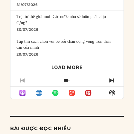
31/07/2026
Trật tự thế giới mới: Các nước nhỏ sẽ luôn phải chịu
đựng?
30/07/2026
Tập tìm cách chôn vùi bê bối chấn động vòng tròn thân
cận của mình
29/07/2026
LOAD MORE
PREVIOUS
SHOW
NEXT
EPISODE
EPISODES
EPISO
Show
LIST
Podcast
Informat
BÀI ĐƯỢC ĐỌC NHIỀU