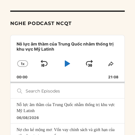
NGHE PODCAST NCQT
Audio
Player
Nỗ lực âm thầm của Trung Quốc nhằm thống trị
khu vực Mỹ Latinh
1
X
SKIP
PLAY
JUMP
CHANGE
SHARE
PLAYBACK
THIS
BACKWARD
PAUSE
FORWARD
00:00
RATE
21:08
EPISOD
Search
Episodes
Nỗ lực âm thầm của Trung Quốc nhằm thống trị khu vực
Mỹ Latinh
06/08/2026
Nợ cho kẻ mộng mơ: Vốn vay chính sách và giới hạn của