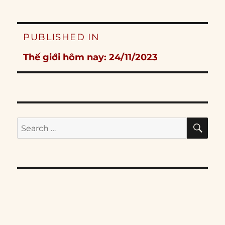
Post
PUBLISHED IN
navigation
Thế giới hôm nay: 24/11/2023
SE
Search
for: