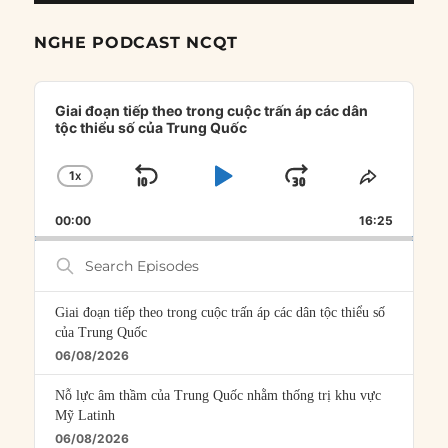
NGHE PODCAST NCQT
Audio
Player
Giai đoạn tiếp theo trong cuộc trấn áp các dân
tộc thiểu số của Trung Quốc
1
X
SKIP
PLAY
JUMP
CHANGE
SHARE
PLAYBACK
THIS
BACKWARD
PAUSE
FORWARD
00:00
RATE
16:25
EPISOD
Search
Episodes
Giai đoạn tiếp theo trong cuộc trấn áp các dân tộc thiểu số
của Trung Quốc
06/08/2026
Nỗ lực âm thầm của Trung Quốc nhằm thống trị khu vực
Mỹ Latinh
06/08/2026