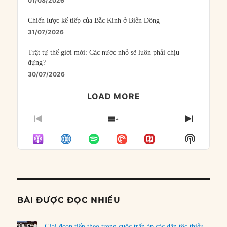
01/08/2026
Chiến lược kế tiếp của Bắc Kinh ở Biển Đông
31/07/2026
Trật tự thế giới mới: Các nước nhỏ sẽ luôn phải chịu
đựng?
30/07/2026
LOAD MORE
PREVIOUS
SHOW
NEXT
EPISODE
EPISODES
EPISO
Show
LIST
Podcast
Informat
BÀI ĐƯỢC ĐỌC NHIỀU
Giai đoạn tiếp theo trong cuộc trấn áp các dân tộc thiểu