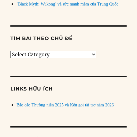
‘Black Myth: Wukong’ và sức mạnh mềm của Trung Quốc
TÌM BÀI THEO CHỦ ĐỀ
Tìm
bài
theo
chủ
đề
LINKS HỮU ÍCH
Báo cáo Thường niên 2025 và Kêu gọi tài trợ năm 2026