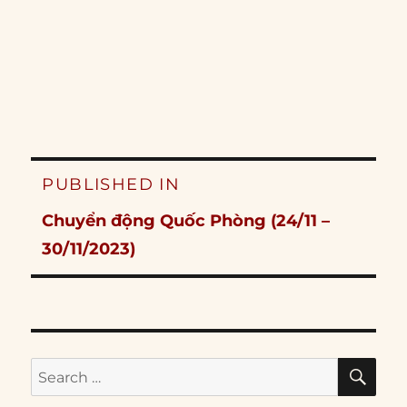
Post
PUBLISHED IN
navigation
Chuyển động Quốc Phòng (24/11 –
30/11/2023)
SE
Search
for: