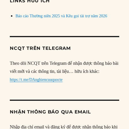
đề
LINKS HỮU ÍCH
Báo cáo Thường niên 2025 và Kêu gọi tài trợ năm 2026
NCQT TRÊN TELEGRAM
Theo dõi NCQT trên Telegram để nhận được thông báo bài
viết mới và các thông tin, tài liệu… hữu ích khác:
https://t.me/DAnghiencuuquocte
NHẬN THÔNG BÁO QUA EMAIL
Nhập địa chỉ email và đăng ký để được nhận thông báo khi