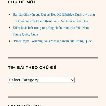
CHỦ ĐỀ MỚI
Hai bài diễn văn của Đại sứ Hoa Kỳ Elbridge Durbrow trong
dịp khởi công và khánh thành xa lộ Sài Gòn – Biên Hòa
Điểm khác biệt trong tư tưởng chiến tranh của Việt Nam,
Trung Quốc, Cuba
‘Black Myth: Wukong’ và sức mạnh mềm của Trung Quốc
TÌM BÀI THEO CHỦ ĐỀ
Tìm
bài
theo
chủ