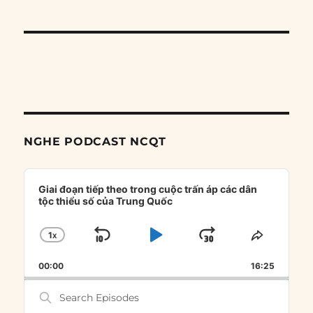
NGHE PODCAST NCQT
Audio
Player
Giai đoạn tiếp theo trong cuộc trấn áp các dân
tộc thiểu số của Trung Quốc
1
X
SKIP
PLAY
JUMP
CHANGE
SHARE
PLAYBACK
THIS
BACKWARD
PAUSE
FORWARD
00:00
RATE
16:25
EPISOD
Search
Episodes