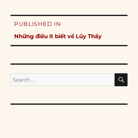
Post
PUBLISHED IN
navigation
Những điều ít biết về Lũy Thầy
SE
Search
for: