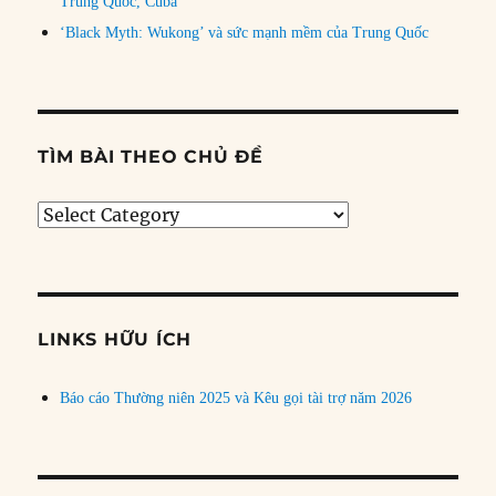
Trung Quốc, Cuba
‘Black Myth: Wukong’ và sức mạnh mềm của Trung Quốc
TÌM BÀI THEO CHỦ ĐỀ
Tìm
bài
theo
chủ
đề
LINKS HỮU ÍCH
Báo cáo Thường niên 2025 và Kêu gọi tài trợ năm 2026