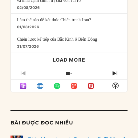
và khía cạnh chính trị của vốn rủi ro
02/08/2026
Làm thế nào để kết thúc Chiến tranh Iran?
01/08/2026
Chiến lược kế tiếp của Bắc Kinh ở Biển Đông
31/07/2026
LOAD MORE
PREVIOUS
SHOW
NEXT
EPISODE
EPISODES
EPISO
Show
LIST
Podcast
Informat
BÀI ĐƯỢC ĐỌC NHIỀU