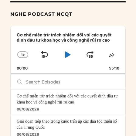
NGHE PODCAST NCQT
Audio
Player
Cơ chế miễn trừ trách nhiệm đối với các quyết
định đầu tư khoa học và công nghệ rủi ro cao
1
X
SKIP
PLAY
JUMP
CHANGE
SHARE
PLAYBACK
THIS
BACKWARD
PAUSE
FORWARD
00:00
RATE
55:10
EPISOD
Search
Episodes
Cơ chế miễn trừ trách nhiệm đối với các quyết định đầu tư
khoa học và công nghệ rủi ro cao
08/08/2026
Giai đoạn tiếp theo trong cuộc trấn áp các dân tộc thiểu số
của Trung Quốc
06/08/2026