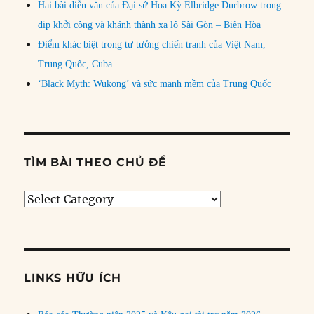
Hai bài diễn văn của Đại sứ Hoa Kỳ Elbridge Durbrow trong
dịp khởi công và khánh thành xa lộ Sài Gòn – Biên Hòa
Điểm khác biệt trong tư tưởng chiến tranh của Việt Nam,
Trung Quốc, Cuba
‘Black Myth: Wukong’ và sức mạnh mềm của Trung Quốc
TÌM BÀI THEO CHỦ ĐỀ
Tìm
bài
theo
chủ
đề
LINKS HỮU ÍCH