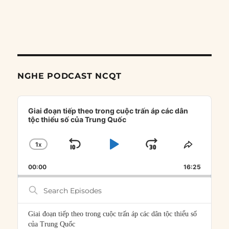
NGHE PODCAST NCQT
Audio
Player
Giai đoạn tiếp theo trong cuộc trấn áp các dân
tộc thiểu số của Trung Quốc
1
X
SKIP
PLAY
JUMP
CHANGE
SHARE
PLAYBACK
THIS
BACKWARD
PAUSE
FORWARD
00:00
RATE
16:25
EPISOD
Search
Episodes
Giai đoạn tiếp theo trong cuộc trấn áp các dân tộc thiểu số
của Trung Quốc