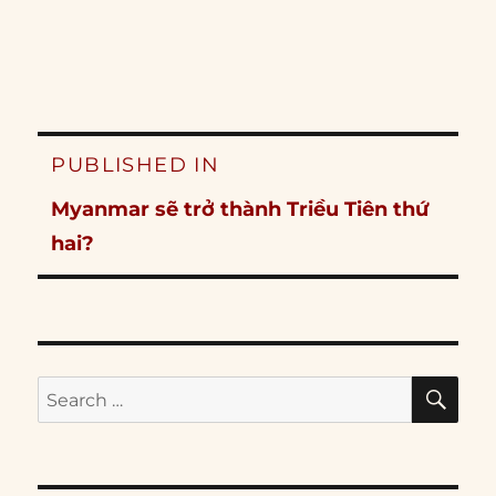
Post
PUBLISHED IN
navigation
Myanmar sẽ trở thành Triều Tiên thứ
hai?
SE
Search
for: