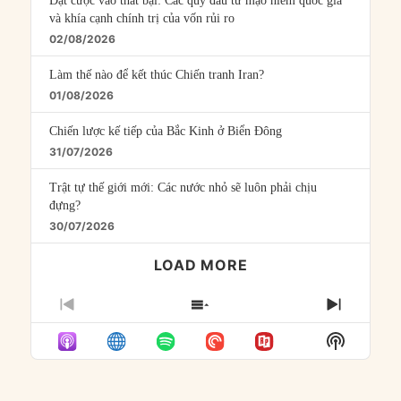
Đặt cược vào thất bại: Các quỹ đầu tư mạo hiểm quốc gia
và khía cạnh chính trị của vốn rủi ro
02/08/2026
Làm thế nào để kết thúc Chiến tranh Iran?
01/08/2026
Chiến lược kế tiếp của Bắc Kinh ở Biển Đông
31/07/2026
Trật tự thế giới mới: Các nước nhỏ sẽ luôn phải chịu
đựng?
30/07/2026
LOAD MORE
PREVIOUS
SHOW
NEXT
EPISODE
EPISODES
EPISO
Show
LIST
Podcast
Informat