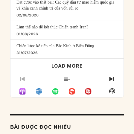
Đặt cược vào thất bại: Các quỹ đầu tư mạo hiểm quốc gia
và khía cạnh chính trị của vốn rủi ro
02/08/2026
Làm thế nào để kết thúc Chiến tranh Iran?
01/08/2026
Chiến lược kế tiếp của Bắc Kinh ở Biển Đông
31/07/2026
LOAD MORE
PREVIOUS
SHOW
NEXT
EPISODE
EPISODES
EPISO
Show
LIST
Podcast
Informat
BÀI ĐƯỢC ĐỌC NHIỀU