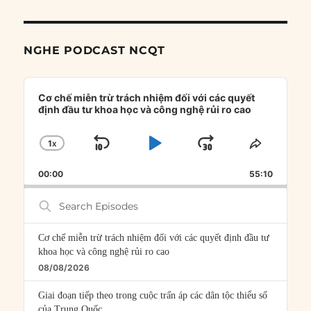
NGHE PODCAST NCQT
Audio
Player
Cơ chế miễn trừ trách nhiệm đối với các quyết
định đầu tư khoa học và công nghệ rủi ro cao
1
X
SKIP
PLAY
JUMP
CHANGE
SHARE
PLAYBACK
THIS
BACKWARD
PAUSE
FORWARD
00:00
RATE
55:10
EPISOD
Search
Episodes
Cơ chế miễn trừ trách nhiệm đối với các quyết định đầu tư
khoa học và công nghệ rủi ro cao
08/08/2026
Giai đoạn tiếp theo trong cuộc trấn áp các dân tộc thiểu số
của Trung Quốc