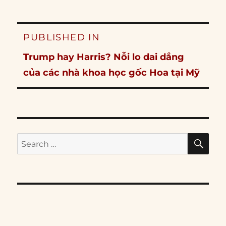
Post
PUBLISHED IN
navigation
Trump hay Harris? Nỗi lo dai dẳng
của các nhà khoa học gốc Hoa tại Mỹ
SE
Search
for: