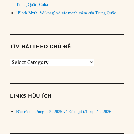
Trung Quốc, Cuba
‘Black Myth: Wukong’ và sức mạnh mềm của Trung Quốc
TÌM BÀI THEO CHỦ ĐỀ
Tìm
bài
theo
chủ
đề
LINKS HỮU ÍCH
Báo cáo Thường niên 2025 và Kêu gọi tài trợ năm 2026