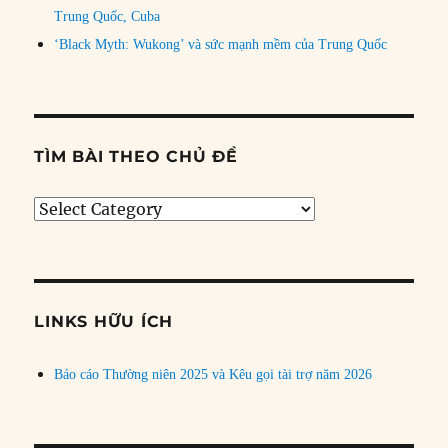
Trung Quốc, Cuba
‘Black Myth: Wukong’ và sức mạnh mềm của Trung Quốc
TÌM BÀI THEO CHỦ ĐỀ
Tìm
bài
theo
chủ
đề
LINKS HỮU ÍCH
Báo cáo Thường niên 2025 và Kêu gọi tài trợ năm 2026