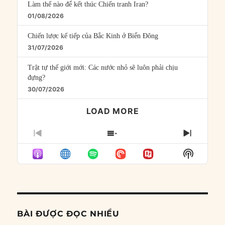
Làm thế nào để kết thúc Chiến tranh Iran?
01/08/2026
Chiến lược kế tiếp của Bắc Kinh ở Biển Đông
31/07/2026
Trật tự thế giới mới: Các nước nhỏ sẽ luôn phải chịu
đựng?
30/07/2026
LOAD MORE
PREVIOUS
SHOW
NEXT
EPISODE
EPISODES
EPISO
Show
LIST
Podcast
Informat
BÀI ĐƯỢC ĐỌC NHIỀU