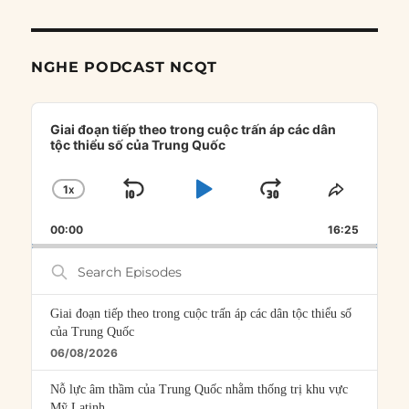
NGHE PODCAST NCQT
Audio
Player
Giai đoạn tiếp theo trong cuộc trấn áp các dân
tộc thiểu số của Trung Quốc
1
X
SKIP
PLAY
JUMP
CHANGE
SHARE
PLAYBACK
THIS
BACKWARD
PAUSE
FORWARD
00:00
RATE
16:25
EPISOD
Search
Episodes
Giai đoạn tiếp theo trong cuộc trấn áp các dân tộc thiểu số
của Trung Quốc
06/08/2026
Nỗ lực âm thầm của Trung Quốc nhằm thống trị khu vực
Mỹ Latinh