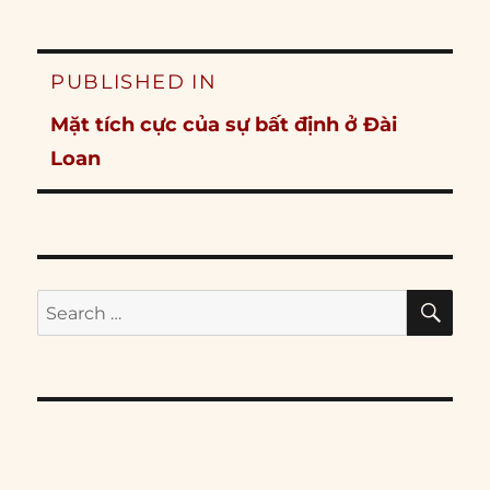
Post
PUBLISHED IN
navigation
Mặt tích cực của sự bất định ở Đài
Loan
SE
Search
for: