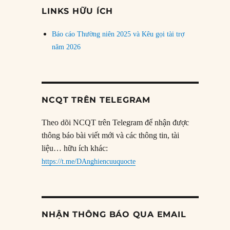
đề
LINKS HỮU ÍCH
Báo cáo Thường niên 2025 và Kêu gọi tài trợ
năm 2026
NCQT TRÊN TELEGRAM
Theo dõi NCQT trên Telegram để nhận được
thông báo bài viết mới và các thông tin, tài
liệu… hữu ích khác:
https://t.me/DAnghiencuuquocte
NHẬN THÔNG BÁO QUA EMAIL