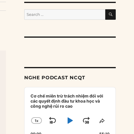
SEARCH
Search
for:
NGHE PODCAST NCQT
Audio
Player
Cơ chế miễn trừ trách nhiệm đối với
các quyết định đầu tư khoa học và
công nghệ rủi ro cao
1
X
SKIP
PLAY
JUMP
CHANGE
SHARE
PLAYBACK
THIS
BACKWARD
PAUSE
FORWARD
00:00
55:10