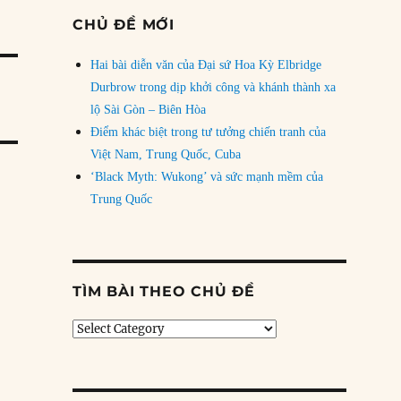
CHỦ ĐỀ MỚI
Hai bài diễn văn của Đại sứ Hoa Kỳ Elbridge
Durbrow trong dịp khởi công và khánh thành xa
lộ Sài Gòn – Biên Hòa
Điểm khác biệt trong tư tưởng chiến tranh của
Việt Nam, Trung Quốc, Cuba
‘Black Myth: Wukong’ và sức mạnh mềm của
Trung Quốc
TÌM BÀI THEO CHỦ ĐỀ
Tìm
bài
theo
chủ