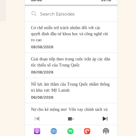
RATE
EPISODE
Search
Episodes
Cơ chế miễn trừ trách nhiệm đối với các
quyết định đầu tư khoa học và công nghệ rủi
ro cao
08/08/2026
Giai đoạn tiếp theo trong cuộc trấn áp các dân
tộc thiểu số của Trung Quốc
06/08/2026
Nỗ lực âm thầm của Trung Quốc nhằm thống
trị khu vực Mỹ Latinh
06/08/2026
Nợ cho kẻ mộng mơ: Vốn vay chính sách và
giới hạn của việc cho startup vay vốn
PREVIOUS
SHOW
NEXT
05/08/2026
EPISODE
EPISODES
EPISODE
Show
LIST
Mỹ Latinh đang trở thành “phòng thí nghiệm”