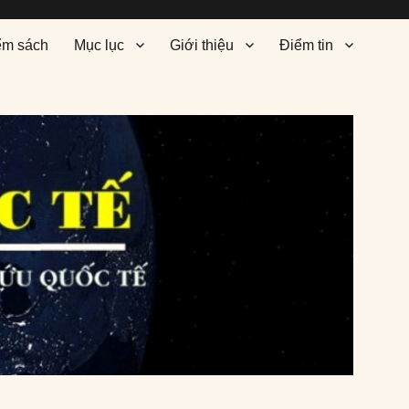
ểm sách
Mục lục
Giới thiệu
Điểm tin