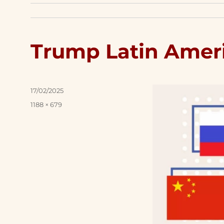
Trump Latin Amer
Posted
17/02/2025
on
Full
1188 × 679
size