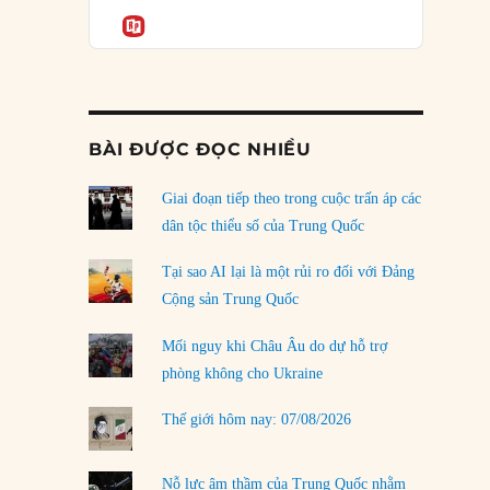
Podcast
của phe cánh hữu mới
Informatio
04/08/2026
Tại sao Trung Quốc phủ nhận cuộc gặp với
Ngoại trưởng Nhật Bản?
04/08/2026
BÀI ĐƯỢC ĐỌC NHIỀU
Điểm mù chiến lược của Trump tại Thái Bình
Dương
Giai đoạn tiếp theo trong cuộc trấn áp các
03/08/2026
dân tộc thiểu số của Trung Quốc
Đặt cược vào thất bại: Các quỹ đầu tư mạo
Tại sao AI lại là một rủi ro đối với Đảng
hiểm quốc gia và khía cạnh chính trị của vốn
Cộng sản Trung Quốc
rủi ro
02/08/2026
Mối nguy khi Châu Âu do dự hỗ trợ
phòng không cho Ukraine
Làm thế nào để kết thúc Chiến tranh Iran?
01/08/2026
Thế giới hôm nay: 07/08/2026
Chiến lược kế tiếp của Bắc Kinh ở Biển Đông
31/07/2026
Nỗ lực âm thầm của Trung Quốc nhằm