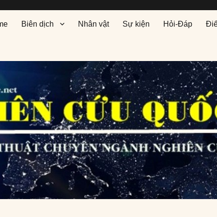
me
Biên dịch
Nhân vật
Sự kiện
Hỏi-Đáp
Đi