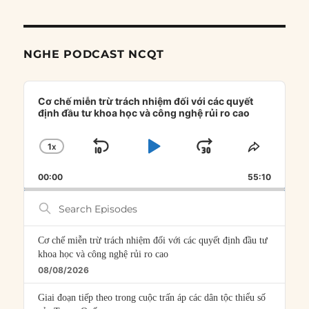
NGHE PODCAST NCQT
Audio
Player
Cơ chế miễn trừ trách nhiệm đối với các quyết
định đầu tư khoa học và công nghệ rủi ro cao
1
X
SKIP
PLAY
JUMP
CHANGE
SHARE
PLAYBACK
THIS
BACKWARD
PAUSE
FORWARD
00:00
RATE
55:10
EPISOD
Search
Episodes
Cơ chế miễn trừ trách nhiệm đối với các quyết định đầu tư
khoa học và công nghệ rủi ro cao
08/08/2026
Giai đoạn tiếp theo trong cuộc trấn áp các dân tộc thiểu số