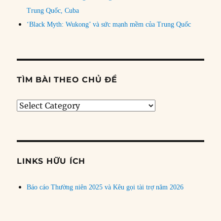
Trung Quốc, Cuba
‘Black Myth: Wukong’ và sức mạnh mềm của Trung Quốc
TÌM BÀI THEO CHỦ ĐỀ
Tìm
bài
theo
chủ
đề
LINKS HỮU ÍCH
Báo cáo Thường niên 2025 và Kêu gọi tài trợ năm 2026