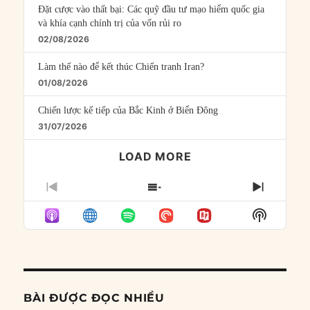
Đặt cược vào thất bại: Các quỹ đầu tư mạo hiểm quốc gia
và khía cạnh chính trị của vốn rủi ro
02/08/2026
Làm thế nào để kết thúc Chiến tranh Iran?
01/08/2026
Chiến lược kế tiếp của Bắc Kinh ở Biển Đông
31/07/2026
LOAD MORE
PREVIOUS
SHOW
NEXT
EPISODE
EPISODES
EPISO
Show
LIST
Podcast
Informat
BÀI ĐƯỢC ĐỌC NHIỀU