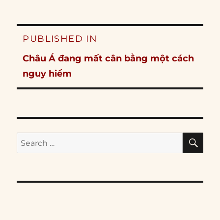
Post
PUBLISHED IN
navigation
Châu Á đang mất cân bằng một cách
nguy hiểm
SE
Search
for: