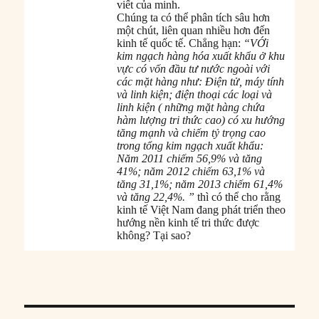
viết của minh.
Chúng ta có thể phân tích sâu hơn
một chút, liên quan nhiều hơn đến
kinh tế quốc tế. Chẳng hạn:
“VỚi
kim ngạch hàng hóa xuất khẩu ở khu
vực có vốn đầu tư nước ngoài với
các mặt hàng như: Điện tử, máy tính
và linh kiện; điện thoại các loại và
linh kiện ( những mặt hàng chứa
hàm lượng tri thức cao) có xu hướng
tăng mạnh và chiếm tỷ trọng cao
trong tổng kim ngạch xuất khẩu:
Năm 2011 chiếm 56,9% và tăng
41%; năm 2012 chiếm 63,1% và
tăng 31,1%; năm 2013 chiếm 61,4%
và tăng 22,4%. ”
thì có thể cho rằng
kinh tế Việt Nam đang phát triển theo
hướng nền kinh tế tri thức được
không? Tại sao?