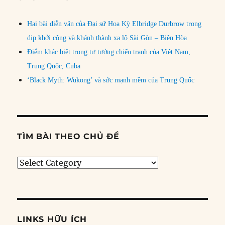
Hai bài diễn văn của Đại sứ Hoa Kỳ Elbridge Durbrow trong
dịp khởi công và khánh thành xa lộ Sài Gòn – Biên Hòa
Điểm khác biệt trong tư tưởng chiến tranh của Việt Nam,
Trung Quốc, Cuba
‘Black Myth: Wukong’ và sức mạnh mềm của Trung Quốc
TÌM BÀI THEO CHỦ ĐỀ
Tìm
bài
theo
chủ
đề
LINKS HỮU ÍCH