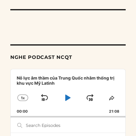
NGHE PODCAST NCQT
Audio
Player
Nỗ lực âm thầm của Trung Quốc nhằm thống trị
khu vực Mỹ Latinh
1
X
SKIP
PLAY
JUMP
CHANGE
SHARE
PLAYBACK
THIS
BACKWARD
PAUSE
FORWARD
00:00
RATE
21:08
EPISOD
Search
Episodes