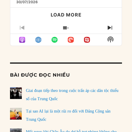
30/07/2026
LOAD MORE
PREVIOUS
SHOW
NEXT
EPISODE
EPISODES
EPISO
Show
LIST
Podcast
Informat
BÀI ĐƯỢC ĐỌC NHIỀU
Giai đoạn tiếp theo trong cuộc trấn áp các dân tộc thiểu
số của Trung Quốc
Tại sao AI lại là một rủi ro đối với Đảng Cộng sản
Trung Quốc
Mối nguy khi Châu Âu do dự hỗ trợ phòng không cho