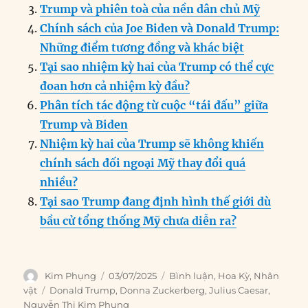
o
n
er
p
m
Trump và phiên toà của nền dân chủ Mỹ
k
Chính sách của Joe Biden và Donald Trump:
Những điểm tương đồng và khác biệt
Tại sao nhiệm kỳ hai của Trump có thể cực
đoan hơn cả nhiệm kỳ đầu?
Phân tích tác động từ cuộc “tái đấu” giữa
Trump và Biden
Nhiệm kỳ hai của Trump sẽ không khiến
chính sách đối ngoại Mỹ thay đổi quá
nhiều?
Tại sao Trump đang định hình thế giới dù
bầu cử tổng thống Mỹ chưa diễn ra?
Author
Posted
Categories
Kim Phụng
03/07/2025
Bình luận
,
Hoa Kỳ
,
Nhân
on
Tags
vật
Donald Trump
,
Donna Zuckerberg
,
Julius Caesar
,
Nguyễn Thị Kim Phụng