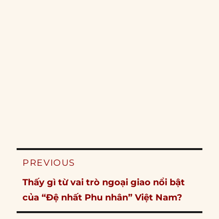
Post
PREVIOUS
navigation
Previous
Thấy gì từ vai trò ngoại giao nổi bật
post:
của “Đệ nhất Phu nhân” Việt Nam?