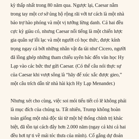
kỳ thấp nhất trong 80 năm qua. Ngược lại, Caesar nắm
trong tay một cơ sở ủng hộ rộng rãi với tư cách là một nhà
bảo trợ hào phóng và một vị tướng lừng danh. Cả hai đều
cực kỳ giàu có, nhưng Caesar nổi tiếng là một chiến lược
gia quân sự lỗi lạc và một người có học thức, được kính
trọng ngay cả bởi những nhân vật đa tài như Cicero, người
đã lồng ghép những tham chiếu uyên bác đến văn học Hy
Lạp vào các bức thư gửi Caesar. (Có thể câu nói thực sự
của Caesar khi vượt sông là “hãy để xúc xắc được gieo,”
một câu trích dẫn từ nhà hài kịch Hy Lạp Menander.)
Nhưng xét cho cùng, việc soi mói tiểu tiết có lẽ không phải
là mục đích của chúng ta. Tất nhiên, Trump không hoàn
toàn giống một nhà độc tài từ một hệ thống chính trị khác
biệt, đã tồn tại cách đây hơn 2.000 năm (ngay cả khi cả hai
đều hơi tự ti về mái tóc thưa của mình). Cố gắng dự đoán