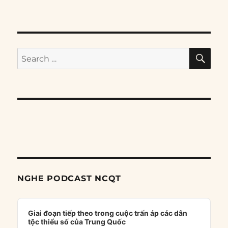
SE
Search
for:
NGHE PODCAST NCQT
Audio
Player
Giai đoạn tiếp theo trong cuộc trấn áp các dân
tộc thiểu số của Trung Quốc