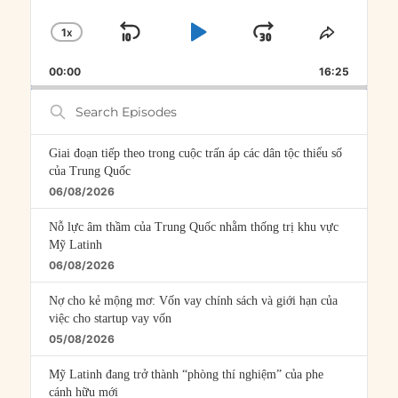
1
X
SKIP
PLAY
JUMP
CHANGE
SHARE
PLAYBACK
THIS
BACKWARD
PAUSE
FORWARD
00:00
RATE
16:25
EPISOD
Search
Episodes
Giai đoạn tiếp theo trong cuộc trấn áp các dân tộc thiểu số
của Trung Quốc
06/08/2026
Nỗ lực âm thầm của Trung Quốc nhằm thống trị khu vực
Mỹ Latinh
06/08/2026
Nợ cho kẻ mộng mơ: Vốn vay chính sách và giới hạn của
việc cho startup vay vốn
05/08/2026
Mỹ Latinh đang trở thành “phòng thí nghiệm” của phe
cánh hữu mới