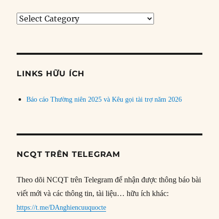
Tìm
bài
theo
chủ
đề
LINKS HỮU ÍCH
Báo cáo Thường niên 2025 và Kêu gọi tài trợ năm 2026
NCQT TRÊN TELEGRAM
Theo dõi NCQT trên Telegram để nhận được thông báo bài
viết mới và các thông tin, tài liệu… hữu ích khác:
https://t.me/DAnghiencuuquocte