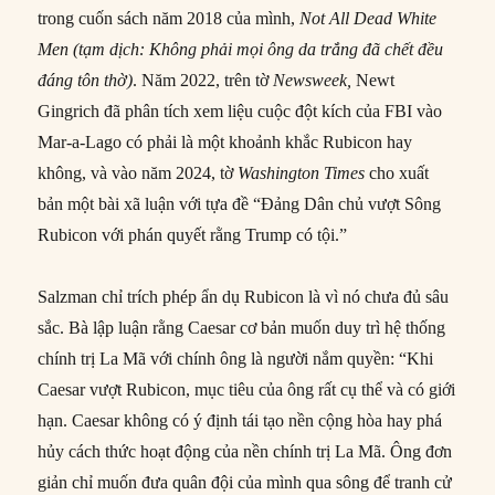
trong cuốn sách năm 2018 của mình,
Not All Dead White
Men (tạm dịch: Không phải mọi ông da trắng đã chết đều
đáng tôn thờ)
. Năm 2022, trên tờ
Newsweek,
Newt
Gingrich đã phân tích xem liệu cuộc đột kích của FBI vào
Mar-a-Lago có phải là một khoảnh khắc Rubicon hay
không, và vào năm 2024, tờ
Washington Times
cho xuất
bản một bài xã luận với tựa đề “Đảng Dân chủ vượt Sông
Rubicon với phán quyết rằng Trump có tội.”
Salzman chỉ trích phép ẩn dụ Rubicon là vì nó chưa đủ sâu
sắc. Bà lập luận rằng Caesar cơ bản muốn duy trì hệ thống
chính trị La Mã với chính ông là người nắm quyền: “Khi
Caesar vượt Rubicon, mục tiêu của ông rất cụ thể và có giới
hạn. Caesar không có ý định tái tạo nền cộng hòa hay phá
hủy cách thức hoạt động của nền chính trị La Mã. Ông đơn
giản chỉ muốn đưa quân đội của mình qua sông để tranh cử