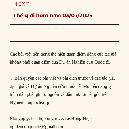
NEXT
Next
Thế giới hôm nay: 03/07/2025
post:
Các bài viết trên trang thể hiện quan điểm riêng của tác giả,
không phải quan điểm của Dự án Nghiên cứu Quốc tế.
© Bản quyền các bài viết và bài dịch thuộc về các tác giả,
dịch giả và Dự án Nghiên cứu Quốc tế. Mọi bài đăng lại,
trích dẫn phải ghi rõ nguồn và dẫn link tới bài gốc trên
Nghiencuuquocte.org
Mọi góp ý, liên hệ xin gửi về: Lê Hồng Hiệp,
nghiencuuquocte@gmail.com