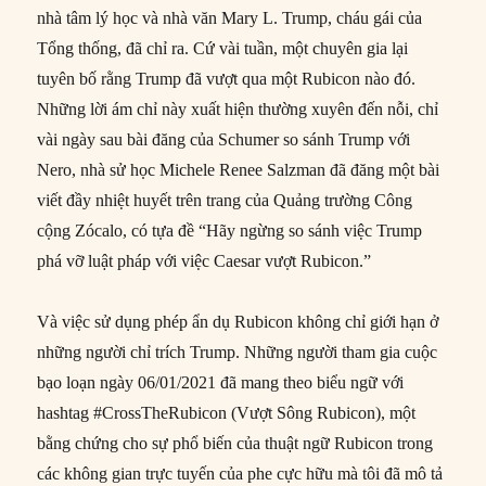
nhà tâm lý học và nhà văn Mary L. Trump, cháu gái của
Tổng thống, đã chỉ ra. Cứ vài tuần, một chuyên gia lại
tuyên bố rằng Trump đã vượt qua một Rubicon nào đó.
Những lời ám chỉ này xuất hiện thường xuyên đến nỗi, chỉ
vài ngày sau bài đăng của Schumer so sánh Trump với
Nero, nhà sử học Michele Renee Salzman đã đăng một bài
viết đầy nhiệt huyết trên trang của Quảng trường Công
cộng Zócalo, có tựa đề “Hãy ngừng so sánh việc Trump
phá vỡ luật pháp với việc Caesar vượt Rubicon.”
Và việc sử dụng phép ẩn dụ Rubicon không chỉ giới hạn ở
những người chỉ trích Trump. Những người tham gia cuộc
bạo loạn ngày 06/01/2021 đã mang theo biểu ngữ với
hashtag #CrossTheRubicon (Vượt Sông Rubicon), một
bằng chứng cho sự phổ biến của thuật ngữ Rubicon trong
các không gian trực tuyến của phe cực hữu mà tôi đã mô tả