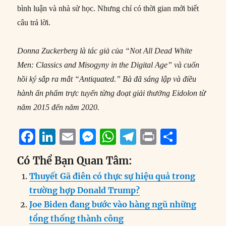
bình luận và nhà sử học. Nhưng chỉ có thời gian mới biết
câu trả lời.
Donna Zuckerberg là tác giả của “Not All Dead White
Men: Classics and Misogyny in the Digital Age” và cuốn
hồi ký sắp ra mắt “Antiquated.” Bà đã sáng lập và điều
hành ấn phẩm trực tuyến từng đoạt giải thưởng Eidolon từ
năm 2015 đến năm 2020.
F
Li
E
M
W
T
P
S
a
n
m
e
h
el
ri
h
Có Thể Bạn Quan Tâm:
c
k
ai
ss
at
e
n
a
Thuyết Gã điên có thực sự hiệu quả trong
e
e
l
e
s
g
t
re
trường hợp Donald Trump?
b
d
n
A
r
Joe Biden đang bước vào hàng ngũ những
o
I
g
p
a
tổng thống thành công