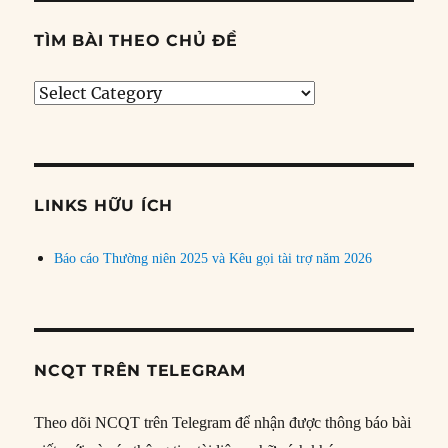
TÌM BÀI THEO CHỦ ĐỀ
Tìm
bài
theo
chủ
đề
LINKS HỮU ÍCH
Báo cáo Thường niên 2025 và Kêu gọi tài trợ năm 2026
NCQT TRÊN TELEGRAM
Theo dõi NCQT trên Telegram để nhận được thông báo bài