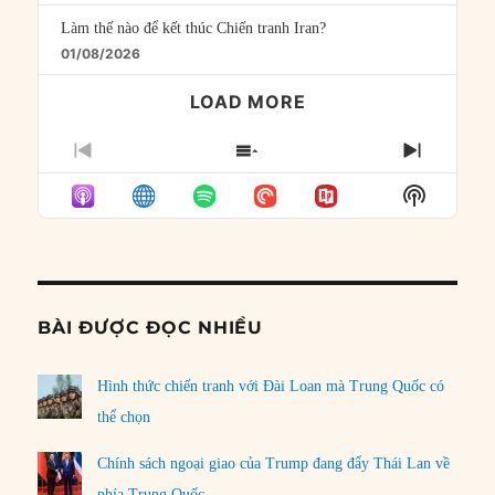
Làm thế nào để kết thúc Chiến tranh Iran?
01/08/2026
LOAD MORE
PREVIOUS
SHOW
NEXT
EPISODE
EPISODES
EPISO
Show
LIST
Podcast
Informat
BÀI ĐƯỢC ĐỌC NHIỀU
Hình thức chiến tranh với Đài Loan mà Trung Quốc có
thể chọn
Chính sách ngoại giao của Trump đang đẩy Thái Lan về
phía Trung Quốc