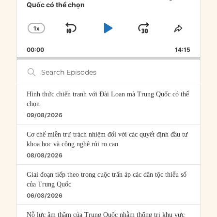
Quốc có thể chọn
1
X
SKIP
PLAY
JUMP
CHANGE
SHARE
PLAYBACK
THIS
BACKWARD
PAUSE
FORWARD
00:00
RATE
14:15
EPISOD
Search
Episodes
Hình thức chiến tranh với Đài Loan mà Trung Quốc có thể
chọn
09/08/2026
Cơ chế miễn trừ trách nhiệm đối với các quyết định đầu tư
khoa học và công nghệ rủi ro cao
08/08/2026
Giai đoạn tiếp theo trong cuộc trấn áp các dân tộc thiểu số
của Trung Quốc
06/08/2026
Nỗ lực âm thầm của Trung Quốc nhằm thống trị khu vực