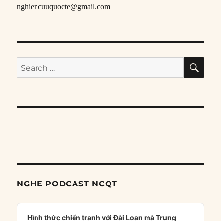
nghiencuuquocte@gmail.com
SE
Search
for:
NGHE PODCAST NCQT
Audio
Player
Hình thức chiến tranh với Đài Loan mà Trung