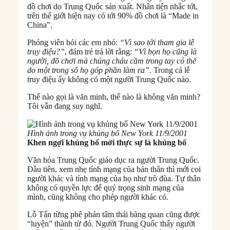
đồ chơi do Trung Quốc sản xuất. Nhân tiện nhắc tới,
trên thế giới hiện nay có tới 90% đồ chơi là “Made in
China”.
Phóng viên hỏi các em nhỏ:
“Vì sao tới tham gia lễ
truy điệu?”
, đám trẻ trả lời rằng:
“Vì bọn họ cũng là
người, đồ chơi mà chúng cháu cầm trong tay có thể
do một trong số họ góp phần làm ra”.
Trong cả lễ
truy điệu ấy không có một người Trung Quốc nào.
Thế nào gọi là văn minh, thế nào là không văn minh?
Tôi vẫn đang suy nghĩ.
Hình ảnh trong vụ khủng bố New York 11/9/2001
Khen ngợi khủng bố mới thực sự là khủng bố
Văn hóa Trung Quốc giáo dục ra người Trung Quốc.
Đầu tiên, xem nhẹ tính mạng của bản thân thì mới coi
người khác và tính mạng của họ như trò đùa. Tự thân
không có quyền lực để quý trọng sinh mạng của
mình, cũng không cho phép người khác có.
Lỗ Tấn từng phê phán tâm thái bàng quan cũng được
“luyện” thành từ đó. Người Trung Quốc thấy người