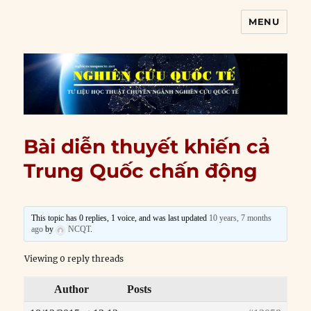
MENU
Nghiên cứu quốc tế
Bài diễn thuyết khiến cả
Trung Quốc chấn động
This topic has 0 replies, 1 voice, and was last updated
10 years, 7 months
ago
by
NCQT
.
Viewing 0 reply threads
Author
Posts