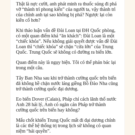
Thật là nực cười, anh phát minh ra thuốc súng đi phá
vỡ “thành trì phong kiến” của người ta, vậy thành trì
của chính anh tại sao không bị phá? Ngược lại còn
kiên cố hơn?
Khi thảo luận vấn đề Đài Loan tại ĐH Quốc phòng,
có một quan điểm khá “ăn khách”: Đài Loan là một
“chiếc khóa”. Nếu không giải quyết được vấn đề Đài
Loan thì “chiếc khóa” sẽ chặn “cửa lớn” của Trung
Quốc. Trung Quốc sẽ không có đường ra biển lớn.
Quan điểm này là ngụy biện. Tôi có thể phản bác lại
trong một câu.
Tây Ban Nha sau khi trở thành cường quốc trên biển
đã không hề chặn nước láng giềng Bồ Đào Nha cũng
trở thành cường quốc đại dương.
Eo biển Dover (Calais), Pháp chỉ cách lãnh thổ nước
Anh 28 hải lý, Anh có ngăn cản Pháp trở thành
cường quốc trên biển hay không?
Mấu chốt khiến Trung Quốc mất đi đại dương chính
là các thế hệ thống trị trong lịch sử không có quan
niệm “hải quyền”.