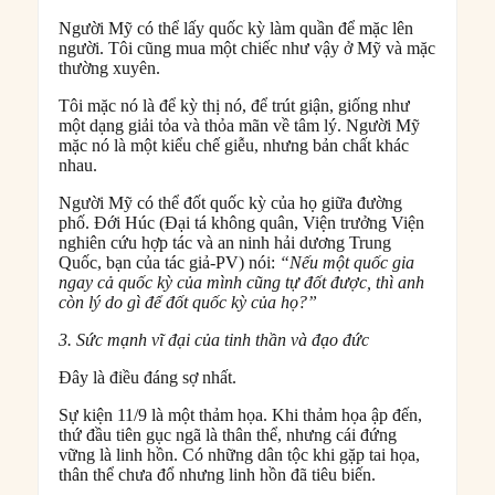
Người Mỹ có thể lấy quốc kỳ làm quần để mặc lên
người. Tôi cũng mua một chiếc như vậy ở Mỹ và mặc
thường xuyên.
Tôi mặc nó là để kỳ thị nó, để trút giận, giống như
một dạng giải tỏa và thỏa mãn về tâm lý. Người Mỹ
mặc nó là một kiểu chế giễu, nhưng bản chất khác
nhau.
Người Mỹ có thể đốt quốc kỳ của họ giữa đường
phố. Đới Húc (Đại tá không quân, Viện trưởng Viện
nghiên cứu hợp tác và an ninh hải dương Trung
Quốc, bạn của tác giả-PV) nói:
“Nếu một quốc gia
ngay cả quốc kỳ của mình cũng tự đốt được, thì anh
còn lý do gì để đốt quốc kỳ của họ?”
3. Sức mạnh vĩ đại của tinh thần và đạo đức
Đây là điều đáng sợ nhất.
Sự kiện 11/9 là một thảm họa. Khi thảm họa ập đến,
thứ đầu tiên gục ngã là thân thể, nhưng cái đứng
vững là linh hồn. Có những dân tộc khi gặp tai họa,
thân thể chưa đổ nhưng linh hồn đã tiêu biến.