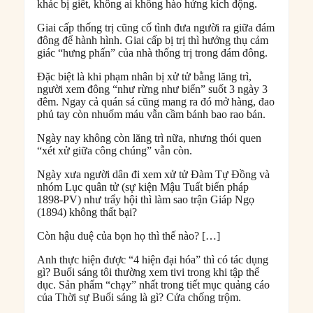
khác bị giết, không ai không hào hứng kích động.
Giai cấp thống trị cũng cố tình đưa người ra giữa đám
đông để hành hình. Giai cấp bị trị thì hưởng thụ cảm
giác “hưng phấn” của nhà thống trị trong đám đông.
Đặc biệt là khi phạm nhân bị xử tử bằng lăng trì,
người xem đông “như rừng như biển” suốt 3 ngày 3
đêm. Ngay cả quán sá cũng mang ra đó mở hàng, đao
phủ tay còn nhuốm máu vẫn cầm bánh bao rao bán.
Ngày nay không còn lăng trì nữa, nhưng thói quen
“xét xử giữa công chúng” vẫn còn.
Ngày xưa người dân đi xem xử tử Đàm Tự Đồng và
nhóm Lục quân tử (sự kiện Mậu Tuất biến pháp
1898-PV) như trẩy hội thì làm sao trận Giáp Ngọ
(1894) không thất bại?
Còn hậu duệ của bọn họ thì thế nào? […]
Anh thực hiện được “4 hiện đại hóa” thì có tác dụng
gì? Buổi sáng tôi thường xem tivi trong khi tập thể
dục. Sản phẩm “chạy” nhất trong tiết mục quảng cáo
của Thời sự Buổi sáng là gì? Cửa chống trộm.