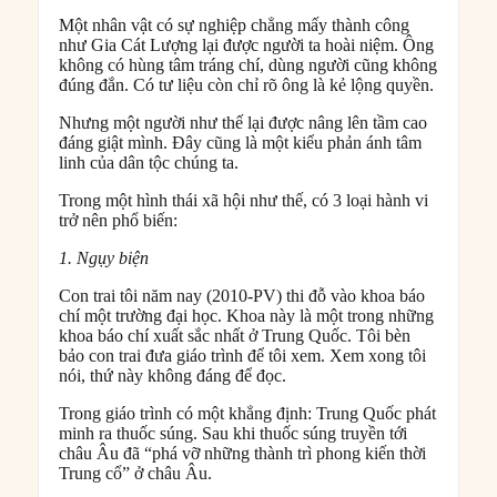
Một nhân vật có sự nghiệp chẳng mấy thành công
như Gia Cát Lượng lại được người ta hoài niệm. Ông
không có hùng tâm tráng chí, dùng người cũng không
đúng đắn. Có tư liệu còn chỉ rõ ông là kẻ lộng quyền.
Nhưng một người như thế lại được nâng lên tầm cao
đáng giật mình. Đây cũng là một kiểu phản ánh tâm
linh của dân tộc chúng ta.
Trong một hình thái xã hội như thế, có 3 loại hành vi
trở nên phổ biến:
1. Ngụy biện
Con trai tôi năm nay (2010-PV) thi đỗ vào khoa báo
chí một trường đại học. Khoa này là một trong những
khoa báo chí xuất sắc nhất ở Trung Quốc. Tôi bèn
bảo con trai đưa giáo trình để tôi xem. Xem xong tôi
nói, thứ này không đáng để đọc.
Trong giáo trình có một khẳng định: Trung Quốc phát
minh ra thuốc súng. Sau khi thuốc súng truyền tới
châu Âu đã “phá vỡ những thành trì phong kiến thời
Trung cổ” ở châu Âu.