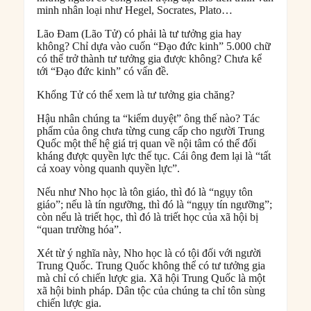
minh nhân loại như Hegel, Socrates, Plato…
Lão Đam (Lão Tử) có phải là tư tưởng gia hay
không? Chỉ dựa vào cuốn “Đạo đức kinh” 5.000 chữ
có thể trở thành tư tưởng gia được không? Chưa kể
tới “Đạo đức kinh” có vấn đề.
Khổng Tử có thể xem là tư tưởng gia chăng?
Hậu nhân chúng ta “kiểm duyệt” ông thế nào? Tác
phẩm của ông chưa từng cung cấp cho người Trung
Quốc một thể hệ giá trị quan về nội tâm có thể đối
kháng được quyền lực thế tục. Cái ông đem lại là “tất
cả xoay vòng quanh quyền lực”.
Nếu như Nho học là tôn giáo, thì đó là “ngụy tôn
giáo”; nếu là tín ngưỡng, thì đó là “ngụy tín ngưỡng”;
còn nếu là triết học, thì đó là triết học của xã hội bị
“quan trường hóa”.
Xét từ ý nghĩa này, Nho học là có tội đối với người
Trung Quốc. Trung Quốc không thể có tư tưởng gia
mà chỉ có chiến lược gia. Xã hội Trung Quốc là một
xã hội binh pháp. Dân tộc của chúng ta chỉ tôn sùng
chiến lược gia.