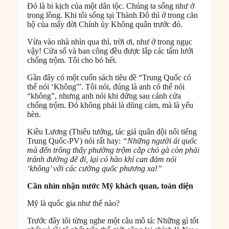
Đó là bi kịch của một dân tộc. Chúng ta sống như ở
trong lồng. Khi tôi sống tại Thành Đô thì ở trong căn
hộ của mấy đời Chính ủy Không quân trước đó.
Vừa vào nhà nhìn qua thì, trời ơi, như ở trong ngục
vậy! Cửa sổ và ban công đều được lắp các tấm lưới
chống trộm. Tôi cho bỏ hết.
Gần đây có một cuốn sách tiêu đề “Trung Quốc có
thể nói ‘Không'”. Tôi nói, đúng là anh có thể nói
“không”, nhưng anh nói khi đứng sau cánh cửa
chống trộm. Đó không phải là dũng cảm, mà là yếu
hèn.
Kiều Lương (Thiếu tướng, tác giả quân đội nổi tiếng
Trung Quốc-PV) nói rất hay:
“Những người ái quốc
mà đến trông thấy phường trộm cắp chó gà còn phải
tránh đường để đi, lại có hào khí can đảm nói
‘không’ với các cường quốc phương xa!”
Cần nhìn nhận nước Mỹ khách quan, toàn diện
Mỹ là quốc gia như thế nào?
Trước đây tôi từng nghe một câu mô tả: Những gì tốt