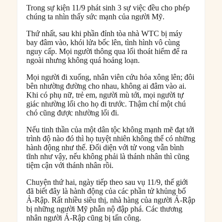
Trong sự kiện 11/9 phát sinh 3 sự việc đều cho phép
chúng ta nhìn thấy sức mạnh của người Mỹ.
Thứ nhất, sau khi phần đỉnh tòa nhà WTC bị máy
bay đâm vào, khói lửa bốc lên, tình hình vô cùng
nguy cấp. Mọi người thông qua lối thoát hiểm để ra
ngoài nhưng không quá hoảng loạn.
Mọi người đi xuống, nhân viên cứu hỏa xông lên; đôi
bên nhường đường cho nhau, không ai đâm vào ai.
Khi có phụ nữ, trẻ em, người mù tới, mọi người tự
giác nhường lối cho họ đi trước. Thậm chí một chú
chó cũng được nhường lối đi.
Nếu tinh thần của một dân tộc không mạnh mẽ đạt tới
trình độ nào đó thì họ tuyệt nhiên không thể có những
hành động như thế. Đối diện với tử vong vẫn bình
tĩnh như vậy, nếu không phải là thánh nhân thì cũng
tiệm cận với thánh nhân rồi.
Chuyện thứ hai, ngày tiếp theo sau vụ 11/9, thế giới
đã biết đây là hành động của các phần tử khủng bố
Ả-Rập. Rất nhiều siêu thị, nhà hàng của người Ả-Rập
bị những người Mỹ phẫn nộ đập phá. Các thương
nhân người Ả-Rập cũng bị tấn công.