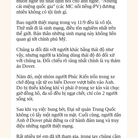
muốn nghe thì nhất định nói cho anh nghe. “Những
cái miệng quốc gia” (các MC nổi tiếng-PV) đương
nhiên không có tội tình gì.
Bao người thiệt mạng trong vụ 11/9 đều là vô tội.
Thứ mất đi là sinh mạng, điều tôn nghiêm nhất trên
thế giới. Bản thân những sinh mạng này không liên
quan gì tới chính phủ Mỹ.
Chúng ta đối đãi với người khác bằng thái độ như
vậy, nhưng người ta không dùng thái độ đó đối xử
với chúng ta. Đối chiếu rõ ràng nhất chính là vụ thảm
án Dover.
Năm đó, một nhóm người Phúc Kiến trốn trong xe
chở động vật từ eo biển Dover vượt biên vào Anh.
Do bị thiếu không khí vì phải ở trong xe kín vài chục
giờ đồng hồ, đa số đều bị ngạt chết, chỉ còn 2 người
sống sót.
Sau khi vụ việc bung bét, Đại sứ quán Trung Quốc
không có lấy một người ra mặt. Cuối cùng, người dân
Anh ở Dover phải đứng ra cử hành đám tang và truy
điệu những người thiệt mạng.
Rất nhiều trẻ em đã tới tham gia, trong tay chúng cầm