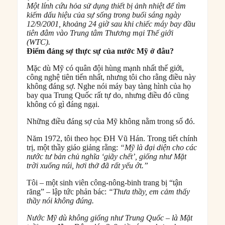
Một lính cứu hỏa sử dụng thiết bị ảnh nhiệt để tìm
kiếm dấu hiệu của sự sống trong buổi sáng ngày
12/9/2001, khoảng 24 giờ sau khi chiếc máy bay đầu
tiên đâm vào Trung tâm Thương mại Thế giới
(WTC).
Điểm đáng sợ thực sự của nước Mỹ ở đâu?
Mặc dù Mỹ có quân đội hùng mạnh nhất thế giới,
công nghệ tiên tiến nhất, nhưng tôi cho rằng điều này
không đáng sợ. Nghe nói máy bay tàng hình của họ
bay qua Trung Quốc rất tự do, nhưng điều đó cũng
không có gì đáng ngại.
Những điều đáng sợ của Mỹ không nằm trong số đó.
Năm 1972, tôi theo học ĐH Vũ Hán. Trong tiết chính
trị, một thầy giáo giảng rằng:
“Mỹ là đại diện cho các
nước tư bản chủ nghĩa ‘giãy chết’, giống như Mặt
trời xuống núi, hơi thở đã rất yếu ớt.”
Tôi – một sinh viên công-nông-binh trang bị “tận
răng” – lập tức phản bác:
“Thưa thầy, em cảm thấy
thầy nói không đúng.
Nước Mỹ dù không giống như Trung Quốc – là Mặt