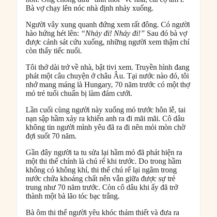
Bà vợ chạy lên nóc nhà định nhảy xuống.
Người vây xung quanh đứng xem rất đông. Có người
hào hứng hét lên:
“Nhảy đi! Nhảy đi!”
Sau đó bà vợ
được cảnh sát cứu xuống, những người xem thậm chí
còn thấy tiếc nuối.
Tôi thở dài trở về nhà, bật tivi xem. Truyền hình đang
phát một câu chuyện ở châu Âu. Tại nước nào đó, tôi
nhớ mang máng là Hungary, 70 năm trước có một thợ
mỏ trẻ tuổi chuẩn bị làm đám cưới.
Lần cuối cùng người này xuống mỏ trước hôn lễ, tai
nạn sập hầm xảy ra khiến anh ra đi mãi mãi. Cô dâu
không tin người mình yêu đã ra đi nên mỏi mòn chờ
đợi suốt 70 năm.
Gần đây người ta tu sửa lại hầm mỏ đã phát hiện ra
một thi thể chính là chú rể khi trước. Do trong hầm
không có không khí, thi thể chú rể lại ngâm trong
nước chứa khoáng chất nên vẫn giữa được sự trẻ
trung như 70 năm trước. Còn cô dâu khi ấy đã trở
thành một bà lão tóc bạc trắng.
Bà ôm thi thể người yêu khóc thảm thiết và đưa ra