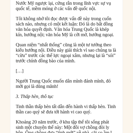
Nước Mỹ ngược lại, cứng rắn trong lĩnh vực sự vụ
quốc tế, mềm mỏng ở các vấn đề quốc nội.
Tôi không nhớ tôi đọc được vấn đề này trong cuốn
sách nào, nhưng có một kết luận: Đó là do bất đồng
văn hóa quyết định. Văn hóa Trung Quốc là khép
kín, hướng nội; văn hóa Mỹ là cởi mở, hướng ngoại.
Quan niệm “nhất thống” cũng là một tư tưởng theo
kiểu hướng nội. Điều này giải thích vì sao chúng ta là
“cừu” trước các thế lực ngoại xâm, nhưng lại là “sói”
trước chính đồng bào của mình.
[…]
Người Trung Quốc muốn dân mình đánh mình, đó
mới gọi là dũng mãnh!
3. Thấp hèn, thô tục
Tinh thần thấp hèn tất dẫn đến hành vi thấp hèn. Tinh
thần cao quý sẽ đưa tới hành vi cao quý.
Khoảng 20 năm trước, ở khu tập thể tôi sống phát
sinh một chuyện thế này: Một đôi vợ chồng đòi ly
hôn. Ông chồng đưa “tình mới” về nhà, cãi cọ ầm ĩ.