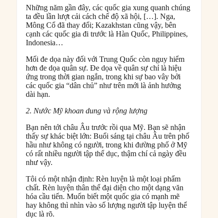
Những năm gần đây, các quốc gia xung quanh chúng
ta đều lần lượt cải cách chế độ xã hội, […]. Nga,
Mông Cổ đã thay đổi; Kazakhstan cũng vậy, bên
cạnh các quốc gia đi trước là Hàn Quốc, Philippines,
Indonesia…
Mối đe dọa này đối với Trung Quốc còn nguy hiểm
hơn đe dọa quân sự. Đe dọa về quân sự chỉ là hiệu
ứng trong thời gian ngắn, trong khi sự bao vây bởi
các quốc gia “dân chủ” như trên mới là ảnh hưởng
dài hạn.
2. Nước Mỹ khoan dung và rộng lượng
Bạn nên tới châu Âu trước rồi qua Mỹ. Bạn sẽ nhận
thấy sự khác biệt lớn: Buổi sáng tại châu Âu trên phố
hầu như không có người, trong khi đường phố ở Mỹ
có rất nhiều người tập thể dục, thậm chí cả ngày đều
như vậy.
Tôi có một nhận định: Rèn luyện là một loại phẩm
chất. Rèn luyện thân thể đại diện cho một dạng văn
hóa cầu tiến. Muốn biết một quốc gia có mạnh mẽ
hay không thì nhìn vào số lượng người tập luyện thể
dục là rõ.