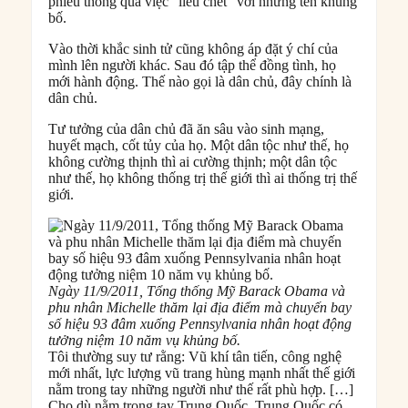
phiếu thông qua việc “liều chết” với những tên khủng
bố.
Vào thời khắc sinh tử cũng không áp đặt ý chí của
mình lên người khác. Sau đó tập thể đồng tình, họ
mới hành động. Thế nào gọi là dân chủ, đây chính là
dân chủ.
Tư tưởng của dân chủ đã ăn sâu vào sinh mạng,
huyết mạch, cốt tủy của họ. Một dân tộc như thế, họ
không cường thịnh thì ai cường thịnh; một dân tộc
như thế, họ không thống trị thế giới thì ai thống trị thế
giới.
Ngày 11/9/2011, Tổng thống Mỹ Barack Obama và
phu nhân Michelle thăm lại địa điểm mà chuyến bay
số hiệu 93 đâm xuống Pennsylvania nhân hoạt động
tưởng niệm 10 năm vụ khủng bố.
Tôi thường suy tư rằng: Vũ khí tân tiến, công nghệ
mới nhất, lực lượng vũ trang hùng mạnh nhất thế giới
nằm trong tay những người như thế rất phù hợp. […]
Cho dù nằm trong tay Trung Quốc, Trung Quốc có