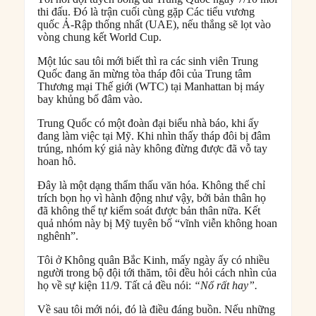
thi đấu. Đó là trận cuối cùng gặp Các tiểu vương
quốc Ả-Rập thống nhất (UAE), nếu thắng sẽ lọt vào
vòng chung kết World Cup.
Một lúc sau tôi mới biết thì ra các sinh viên Trung
Quốc đang ăn mừng tòa tháp đôi của Trung tâm
Thương mại Thế giới (WTC) tại Manhattan bị máy
bay khủng bố đâm vào.
Trung Quốc có một đoàn đại biểu nhà báo, khi ấy
đang làm việc tại Mỹ. Khi nhìn thấy tháp đôi bị đâm
trúng, nhóm ký giả này không đừng được đã vỗ tay
hoan hô.
Đây là một dạng thẩm thấu văn hóa. Không thể chỉ
trích bọn họ vì hành động như vậy, bởi bản thân họ
đã không thể tự kiểm soát được bản thân nữa. Kết
quả nhóm này bị Mỹ tuyên bố “vĩnh viễn không hoan
nghênh”.
Tôi ở Không quân Bắc Kinh, mấy ngày ấy có nhiều
người trong bộ đội tới thăm, tôi đều hỏi cách nhìn của
họ về sự kiện 11/9. Tất cả đều nói:
“Nổ rất hay”.
Về sau tôi mới nói, đó là điều đáng buồn. Nếu những