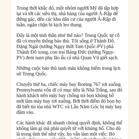
Trong thời khắc đó, một nhóm người Mỹ đã tập hợp
lại và tới các siêu thị, nhà hàng của người Ả-Rập để
đứng gác, đến các khu dân cư của người Ả-Rập đi
tuần, ngăn chặn bi kịch leo thang.
Đây là một tinh thần như thế nào? Trung Quốc tự cổ
đã có truyền thống báo thù. Tôi sống ở Thành Đô.
Đặng Ngải (tướng Ngụy thời Tam Quốc-PV) phá
Thành Đô xong, con trai Bàng Đức (tướng Ngụy-
PV) đem nam phụ lão ấu cả nhà Quan Vũ giết sạch.
Những cuộc báo thù tanh máu không hiếm trong lịch
sử Trung Quốc.
Chuyện thứ ba, chiếc máy bay Boeing 767 rơi xuống
Pennsylvania vốn dĩ có mục tiêu là Nhà Trắng, sau đó
hành khách trên máy bay chống trả bọn khủng bố
mới làm máy bay rơi xuống. Bởi thời điểm đó bọn họ
đã biết tin tòa nhà WTC và Lầu Năm Góc bị máy bay
đâm vào.
Các hành khác đã nhanh chóng quyết định, không thể
không làm gì mà phải quyết tử với khủng bố. Cho dù
là trong tình thế như vậy, họ vẫn làm một việc: Bỏ