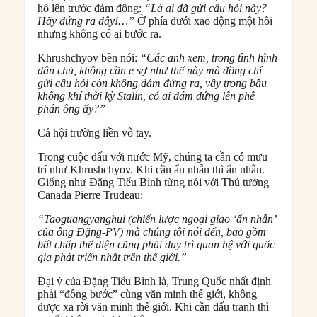
hô lên trước đám đông:
“Là ai đã gửi câu hỏi này?
Hãy đứng ra đây!…”
Ở phía dưới xao động một hồi
nhưng không có ai bước ra.
Khrushchyov bèn nói:
“Các anh xem, trong tình hình
dân chủ, không cần e sợ như thế này mà đồng chí
gửi câu hỏi còn không dám đứng ra, vậy trong bầu
không khí thời kỳ Stalin, có ai dám đứng lên phê
phán ông ấy?”
Cả hội trường liền vỗ tay.
Trong cuộc đấu với nước Mỹ, chúng ta cần có mưu
trí như Khrushchyov. Khi cần ẩn nhẫn thì ẩn nhẫn.
Giống như Đặng Tiểu Bình từng nói với Thủ tướng
Canada Pierre Trudeau:
“Taoguangyanghui (chiến lược ngoại giao ‘ẩn nhẫn’
của ông Đặng-PV) mà chúng tôi nói đến, bao gồm
bất chấp thể diện cũng phải duy trì quan hệ với quốc
gia phát triển nhất trên thế giới.”
Đại ý của Đặng Tiểu Bình là, Trung Quốc nhất định
phải “đồng bước” cùng văn minh thế giới, không
được xa rời văn minh thế giới. Khi cần đấu tranh thì