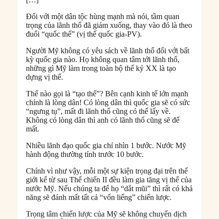
Đối với một dân tộc hùng mạnh mà nói, tầm quan
trọng của lãnh thổ đã giảm xuống, thay vào đó là theo
đuổi “quốc thế” (vị thế quốc gia-PV).
Người Mỹ không có yêu sách về lãnh thổ đối với bất
kỳ quốc gia nào. Họ không quan tâm tới lãnh thổ,
những gì Mỹ làm trong toàn bộ thế kỷ XX là tạo
dựng vị thế.
Thế nào gọi là “tạo thế”? Bên cạnh kinh tế lớn mạnh
chính là lòng dân! Có lòng dân thì quốc gia sẽ có sức
“ngưng tụ”, mất đi lãnh thổ cũng có thể lấy về.
Không có lòng dân thì anh có lãnh thổ cũng sẽ để
mất.
Nhiều lãnh đạo quốc gia chỉ nhìn 1 bước. Nước Mỹ
hành động thường tính trước 10 bước.
Chính vì như vậy, mỗi một sự kiện trọng đại trên thế
giới kể từ sau Thế chiến II đều làm gia tăng vị thế của
nước Mỹ. Nếu chúng ta để họ “dắt mũi” thì rất có khả
năng sẽ đánh mất tất cả “vốn liếng” chiến lược.
Trọng tâm chiến lược của Mỹ sẽ không chuyển dịch