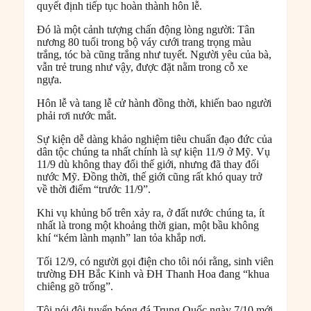
quyết định tiếp tục hoàn thành hôn lễ.
Đó là một cảnh tượng chấn động lòng người: Tân
nương 80 tuổi trong bộ váy cưới trang trọng màu
trắng, tóc bà cũng trắng như tuyết. Người yêu của bà,
vẫn trẻ trung như vậy, được đặt nằm trong cỗ xe
ngựa.
Hôn lễ và tang lễ cử hành đồng thời, khiến bao người
phải rơi nước mắt.
Sự kiện dễ dàng khảo nghiệm tiêu chuẩn đạo đức của
dân tộc chúng ta nhất chính là sự kiện 11/9 ở Mỹ. Vụ
11/9 dù không thay đổi thế giới, nhưng đã thay đổi
nước Mỹ. Đồng thời, thế giới cũng rất khó quay trở
về thời điểm “trước 11/9”.
Khi vụ khủng bố trên xảy ra, ở đất nước chúng ta, ít
nhất là trong một khoảng thời gian, một bầu không
khí “kém lành mạnh” lan tỏa khắp nơi.
Tối 12/9, có người gọi điện cho tôi nói rằng, sinh viên
trường ĐH Bắc Kinh và ĐH Thanh Hoa đang “khua
chiêng gõ trống”.
Tôi nói đội tuyển bóng đá Trung Quốc ngày 7/10 mới