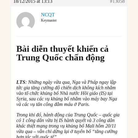
18/12/2015 at 13:13
#13058
NCQT
Keymaster
Bài diễn thuyết khiến cả
Trung Quốc chấn động
LTS
: Những ngày vừa qua, Nga và Pháp ngay lập
tức gia tăng cường độ chiến dịch không kích nhằm
vào tổ chức khủng bố Nhà nước Hồi giáo (IS) tại
Syria, sau các vụ khủng bố nhằm vào máy bay Nga
và các vụ tấn công đẫm máu ở Paris.
Trong khi đó, hành động của Trung Quốc – quốc gia
có 1 công dân vừa bị IS hành quyết và 3 công dân
khác thiệt mạng trong vụ khủng bố Mali hôm 20/11
vừa qua – vẫn chỉ dừng lại ở tuyên bố “tăng cường
hợp tác với quốc tế”.