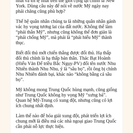
nhất và tồi tệ nhất trên thế giới cộng lại chính là New
York. Dùng câu này để nói về nước Mỹ ngày nay
phải chăng cũng phù hợp?
Thế hệ quân nhân chúng ta là những quân nhân gánh
vác hy vọng tương lai của đất nước. Không thể làm
“phái thân Mỹ”, nhưng cũng không thể đơn giản là
“phái chống Mỹ”, mà phải là “phái hiểu Mỹ” thành
thục.
Biết đối thủ mới chiến thắng được đối thủ. Hạ thấp
đối thủ chính là hạ thấp bản thân. Thác Bạt Hoành
(Hiếu Văn Đế triều Bắc Ngụy-PV) đổi tên nước Nhu
Nhiên thành Nhu Nhu, ý là “sâu bọ”, rồi ông bị chính
Nhu Nhiên đánh bại, khác nào “không bằng cả sâu
bọ”.
Mỹ không mong Trung Quốc hùng mạnh, cũng giống
như Trung Quốc không hy vọng Mỹ “xưng bá”.
Quan hệ Mỹ-Trung có xung đột, nhưng cũng có lợi
ích chung nhất định.
Làm thế nào để hóa giải xung đột, phát triển lợi ích
chung mới là điều mà các nhà ngoại giao Trung Quốc
cần phải nỗ lực thực hiện.