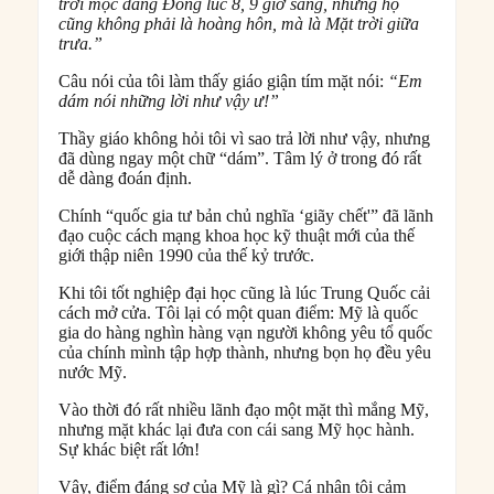
trời mọc đằng Đông lúc 8, 9 giờ sáng, nhưng họ
cũng không phải là hoàng hôn, mà là Mặt trời giữa
trưa.”
Câu nói của tôi làm thấy giáo giận tím mặt nói:
“Em
dám nói những lời như vậy ư!”
Thầy giáo không hỏi tôi vì sao trả lời như vậy, nhưng
đã dùng ngay một chữ “dám”. Tâm lý ở trong đó rất
dễ dàng đoán định.
Chính “quốc gia tư bản chủ nghĩa ‘giãy chết'” đã lãnh
đạo cuộc cách mạng khoa học kỹ thuật mới của thế
giới thập niên 1990 của thế kỷ trước.
Khi tôi tốt nghiệp đại học cũng là lúc Trung Quốc cải
cách mở cửa. Tôi lại có một quan điểm: Mỹ là quốc
gia do hàng nghìn hàng vạn người không yêu tổ quốc
của chính mình tập hợp thành, nhưng bọn họ đều yêu
nước Mỹ.
Vào thời đó rất nhiều lãnh đạo một mặt thì mắng Mỹ,
nhưng mặt khác lại đưa con cái sang Mỹ học hành.
Sự khác biệt rất lớn!
Vậy, điểm đáng sợ của Mỹ là gì? Cá nhân tôi cảm