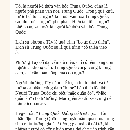
Tôi là người kế thừa văn hóa Trung Quốc, cũng là
người phê phán văn hóa Trung Quốc. Trong quá khứ,
trước hết tôi là người kế thừa văn hóa Trung Quốc,
sau đó mới là người phê phán. Hiện tại, tôi là người
phê phán, sau mới là người kế thừa văn hóa Trung
Quốc.
Lịch sử phương Tây là quá trình “bỏ ác theo thiện”.
Lịch sử Trung Quốc lại là quá trình “bỏ thiện theo
ác”.
Phương Tây cổ đại cấm đủ điều, chỉ có bản năng con
người là không cấm. Trung Quốc cái gì cũng không
cấm, chỉ cấm bản năng của con người.
Người phương Tây dám thể hiện chính mình và tư
tưởng cá nhân, cũng dám “khoe” bản thân lõa thể.
Người Trung Quốc chỉ biết “mặc quần áo”. “Mặc
quần áo” cho tư tưởng. Mặc quần áo dù sao cũng dễ
hơn cởi quần áo.
Hegel nói:
“Trung Quốc không có triết học.”
Tôi
nhận định Trung Quốc hàng ngàn năm qua chưa từng
sinh ra tư tưởng gia. Tư tưởng gia mà tôi nói tới, là
những người có cống hiến trọng đại cho tiến trình văn