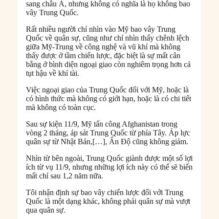
sang châu Á, nhưng không có nghĩa là họ không bao
vây Trung Quốc.
Rất nhiều người chỉ nhìn vào Mỹ bao vây Trung
Quốc về quân sự, cũng như chỉ nhìn thấy chênh lệch
giữa Mỹ-Trung về công nghệ và vũ khí mà không
thấy được ở tầm chiến lược, đặc biệt là sự mất cân
bằng ở bình diện ngoại giao còn nghiêm trọng hơn cả
tụt hậu về khí tài.
Việc ngoại giao của Trung Quốc đối với Mỹ, hoặc là
có hình thức mà không có giới hạn, hoặc là có chi tiết
mà không có toàn cục.
Sau sự kiện 11/9, Mỹ tấn công Afghanistan trong
vòng 2 tháng, áp sát Trung Quốc từ phía Tây. Áp lực
quân sự từ Nhật Bản,[…], Ấn Độ cũng không giảm.
Nhìn từ bên ngoài, Trung Quốc giành được một số lợi
ích từ vụ 11/9, nhưng những lợi ích này có thể sẽ biến
mất chỉ sau 1,2 năm nữa.
Tôi nhận định sự bao vây chiến lược đối với Trung
Quốc là một dạng khác, không phải quân sự mà vượt
qua quân sự.