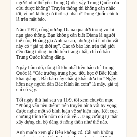
người như thế yêu Trung Quốc, vậy Trung Quốc còn
cứu được không? Truyền thông thì không cần nhắc
tới, vì nơi không có thời sự nhất ở Trung Quốc chính
là trên mặt báo.
Năm 1997, công nương Diana qua đời trong vụ tai
nạn giao thông. Bạn không cần biết Diana là người
thế nào, Hoàng gia Anh ra sao, nhưng chí ít nhân vật
này có “giá trị thời sự”. Các tờ báo lớn trên thế giới
đều đăng thông tin đó trên trang nhất, chỉ có báo
Trung Quốc không đăng.
Ngày hôm đó, dòng tít lớn nhất trên báo chí Trung
Quốc là “Các trường trung học, tiểu học ở Bắc Kinh
khai giảng”. Bài báo này chẳng khác đưa tin “Ngày
hôm nay người dân Bắc Kinh ăn cơm” là mấy, giá trị
chỉ có vậy.
Tối ngày thứ hai sau vụ 11/9, tôi xem chuyên mục
“Phỏng vấn tiêu điểm” trên truyền hình với hy vọng
được nghe một số bình luận về sự kiện này. Kết cục,
chương trình tối hôm đó nói về… tăng cường tự thân
xây dựng chi bộ đảng ở nông thôn như thế nào.
Anh muốn xem gì? Đều không có. Cái anh không