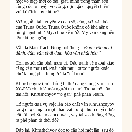
một võ hiệp thời cổ đại, giấu mình trong thâm sơn
cùng cốc tu luyện võ công, đợi ngày “quyết chiến”
với kẻ địch hay không?
Với nguồn tài nguyên và dân số, cùng với văn hóa
của Trung Quốc, Trung Quốc không có khả năng
hùng mạnh như Mỹ, chưa kể nước Mỹ vẫn đang tiến
lên không ngừng.
Vẫn là Mao Trạch Đông nói đúng:
“Đánh vẫn phải
đánh, đàm vẫn phải đàm, hòa vẫn phải hòa.”
Con người cần phải mưu trí. Đấu tranh về ngoại giao
càng cần mưu trí. Phải “dắt mũi” được người khác
chứ không phải bị người ta “dắt mũi”.
Khrushchyov (cựu Tổng bí thư đảng Cộng sản Liên
Xô-PV) chính là một người mưu trí. Trong một lần
đại hội, Khrushchyov “to gan” phê phán Stalin.
Có người đưa vụ việc lên báo chất vấn Khrushchyov
rằng ông cũng là một nhân vật trong nhóm quyền lực
cốt lõi thời Stalin cầm quyền, vậy tại sao không đứng
ra phê phán từ thời đó?
Đáp lại, Khrushchyov đọc to câu hỏi một lần, sau đó