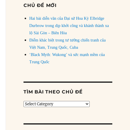
CHỦ ĐỀ MỚI
Hai bài diễn văn của Đại sứ Hoa Kỳ Elbridge
Durbrow trong dịp khởi công và khánh thành xa
lộ Sài Gòn – Biên Hòa
Điểm khác biệt trong tư tưởng chiến tranh của
Việt Nam, Trung Quốc, Cuba
‘Black Myth: Wukong’ và sức mạnh mềm của
Trung Quốc
TÌM BÀI THEO CHỦ ĐỀ
Tìm
bài
theo
chủ
đề