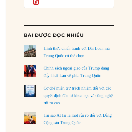
Informatio
05/08/2026
Mỹ Latinh đang trở thành “phòng thí nghiệm”
của phe cánh hữu mới
04/08/2026
BÀI ĐƯỢC ĐỌC NHIỀU
Tại sao Trung Quốc phủ nhận cuộc gặp với
Ngoại trưởng Nhật Bản?
Hình thức chiến tranh với Đài Loan mà
04/08/2026
Trung Quốc có thể chọn
Điểm mù chiến lược của Trump tại Thái Bình
Chính sách ngoại giao của Trump đang
Dương
đẩy Thái Lan về phía Trung Quốc
03/08/2026
Cơ chế miễn trừ trách nhiệm đối với các
Đặt cược vào thất bại: Các quỹ đầu tư mạo
quyết định đầu tư khoa học và công nghệ
hiểm quốc gia và khía cạnh chính trị của vốn
rủi ro cao
rủi ro
02/08/2026
Tại sao AI lại là một rủi ro đối với Đảng
Làm thế nào để kết thúc Chiến tranh Iran?
Cộng sản Trung Quốc
01/08/2026