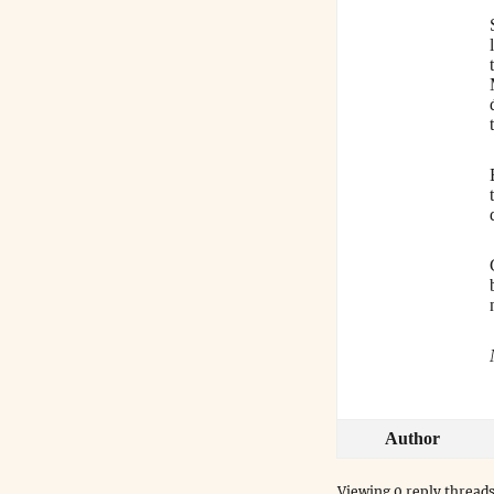
Author
Viewing 0 reply thread