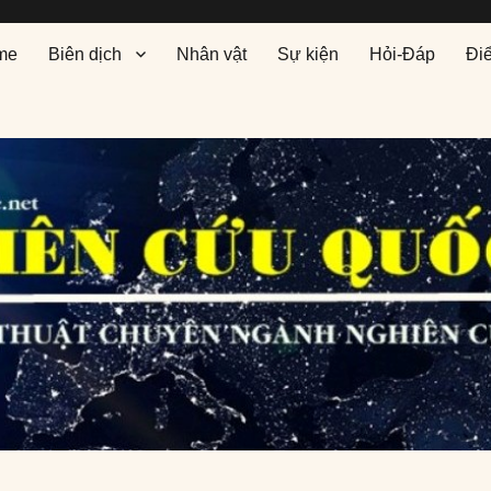
me
Biên dịch
Nhân vật
Sự kiện
Hỏi-Đáp
Đi