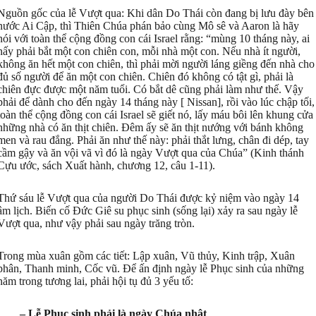
Nguồn gốc của lễ Vượt qua: Khi dân Do Thái còn đang bị lưu đày bên
nước Ai Cập, thì Thiên Chúa phán bảo cùng Mô sê và Aaron là hãy
nói với toàn thể cộng đồng con cái Israel rằng: “mùng 10 tháng này, ai
nấy phải bắt một con chiên con, mỗi nhà một con. Nếu nhà ít người,
không ăn hết một con chiên, thì phải mời người láng giềng đến nhà cho
đủ số người để ăn một con chiên. Chiên đó không có tật gì, phải là
chiên đực được một năm tuổi. Có bắt dê cũng phải làm như thế. Vậy
phải để dành cho đến ngày 14 tháng này [ Nissan], rồi vào lúc chập tối,
toàn thể cộng đồng con cái Israel sẽ giết nó, lấy máu bôi lên khung cửa
những nhà có ăn thịt chiên. Đêm ấy sẽ ăn thịt nướng với bánh không
men và rau đắng. Phải ăn như thế này: phải thắt lưng, chân đi dép, tay
cầm gậy và ăn vội vã vì đó là ngày Vượt qua của Chúa” (Kinh thánh
Cựu ước, sách Xuất hành, chương 12, câu 1-11).
Thứ sáu lễ Vượt qua của người Do Thái được kỷ niệm vào ngày 14
âm lịch. Biến cố Đức Giê su phục sinh (sống lại) xảy ra sau ngày lễ
Vượt qua, như vậy phải sau ngày trăng tròn.
Trong mùa xuân gồm các tiết: Lập xuân, Vũ thủy, Kinh trập, Xuân
phân, Thanh minh, Cốc vũ. Để ấn định ngày lễ Phục sinh của những
năm trong tương lai, phải hội tụ đủ 3 yếu tố:
– Lễ Phục sinh phải là ngày Chúa nhật