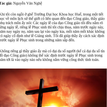
Tác giả:
Nguyễn Văn Nghệ
Khi tôi còn ngồi ở ghế Trường Đại học Khoa học Huế, trong một tiết
học về môn lịch sử thế giới có liên quan đến đạo Công giáo, thầy giáo
phụ trách môn ấy nói: Các ngày lễ của đạo Công giáo tôi đều nắm rõ
từng ngày lễ, riêng lễ Phục sinh thì tôi chịu thua, năm trước ngày này,
năm nay ngày nọ, năm sau lại vào ngày kia, mỗi năm mỗi khác không
có ngày cố định như lễ Giáng sinh. Tôi đã giúp thầy ấy cách xác định
trước ngày lễ Phục sinh trong những năm sắp đến.
Không riêng gì thầy giáo ấy mà có đại đa số người (kể cả đại đa số tín
đồ đạo Công giáo) không thể xác định trước ngày lễ Phục sinh trong
năm tới là vào ngày nào nếu không nắm vững công thức tính toán.