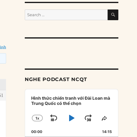
SEARCH
Search
for:
inh
NGHE PODCAST NCQT
Audio
51
Player
Hình thức chiến tranh với Đài Loan mà
Trung Quốc có thể chọn
1
X
SKIP
PLAY
JUMP
CHANGE
SHARE
PLAYBACK
THIS
BACKWARD
PAUSE
FORWARD
00:00
RATE
14:15
EPISODE