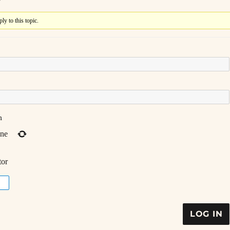
ly to this topic.
n
one
tor
LOG IN