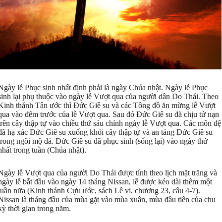
Ngày lễ Phục sinh nhất định phải là ngày Chúa nhật. Ngày lễ Phục
sinh lại phụ thuộc vào ngày lễ Vượt qua của người dân Do Thái. Theo
Kinh thánh Tân ước thì Đức Giê su và các Tông đồ ăn mừng lễ Vượt
qua vào đêm trước của lễ Vượt qua. Sau đó Đức Giê su đã chịu tử nạn
trên cây thập tự vào chiều thứ sáu chính ngày lễ Vượt qua. Các môn đệ
đã hạ xác Đức Giê su xuống khỏi cây thập tự và an táng Đức Giê su
trong ngôi mộ đá. Đức Giê su đã phục sinh (sống lại) vào ngày thứ
nhất trong tuần (Chúa nhật).
Ngày lễ Vượt qua của người Do Thái được tính theo lịch mặt trăng và
ngày lễ bắt đầu vào ngày 14 tháng Nissan, lễ được kéo dài thêm một
tuần nữa (Kinh thánh Cựu ước, sách Lê vi, chương 23, câu 4-7).
Nissan là tháng đầu của mùa gặt vào mùa xuân, mùa đầu tiên của chu
kỳ thời gian trong năm.