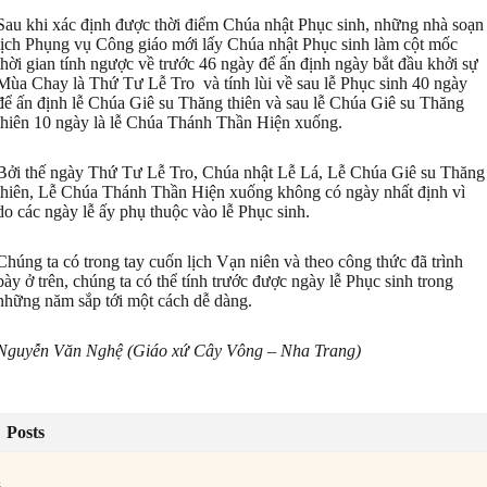
Sau khi xác định được thời điểm Chúa nhật Phục sinh, những nhà soạn
lịch Phụng vụ Công giáo mới lấy Chúa nhật Phục sinh làm cột mốc
thời gian tính ngược về trước 46 ngày để ấn định ngày bắt đầu khởi sự
Mùa Chay là Thứ Tư Lễ Tro và tính lùi về sau lễ Phục sinh 40 ngày
để ấn định lễ Chúa Giê su Thăng thiên và sau lễ Chúa Giê su Thăng
thiên 10 ngày là lễ Chúa Thánh Thần Hiện xuống.
Bởi thế ngày Thứ Tư Lễ Tro, Chúa nhật Lễ Lá, Lễ Chúa Giê su Thăng
thiên, Lễ Chúa Thánh Thần Hiện xuống không có ngày nhất định vì
do các ngày lễ ấy phụ thuộc vào lễ Phục sinh.
Chúng ta có trong tay cuốn lịch Vạn niên và theo công thức đã trình
bày ở trên, chúng ta có thể tính trước được ngày lễ Phục sinh trong
những năm sắp tới một cách dễ dàng.
Nguyễn Văn Nghệ (Giáo xứ Cây Vông – Nha Trang)
Posts
s