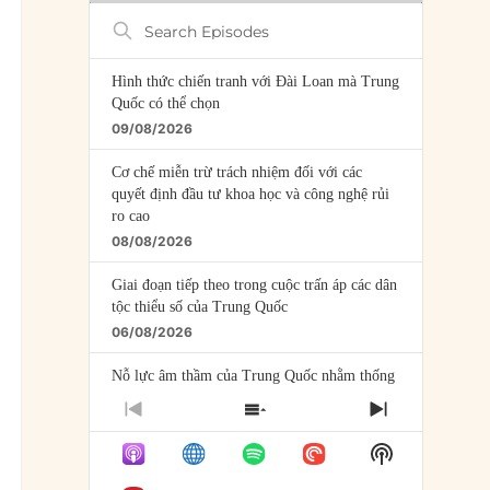
Search
Episodes
Hình thức chiến tranh với Đài Loan mà Trung
Quốc có thể chọn
09/08/2026
Cơ chế miễn trừ trách nhiệm đối với các
quyết định đầu tư khoa học và công nghệ rủi
ro cao
08/08/2026
Giai đoạn tiếp theo trong cuộc trấn áp các dân
tộc thiểu số của Trung Quốc
06/08/2026
Nỗ lực âm thầm của Trung Quốc nhằm thống
trị khu vực Mỹ Latinh
PREVIOUS
SHOW
NEXT
06/08/2026
EPISODE
EPISODES
EPISODE
Show
LIST
Nợ cho kẻ mộng mơ: Vốn vay chính sách và
Podcast
giới hạn của việc cho startup vay vốn