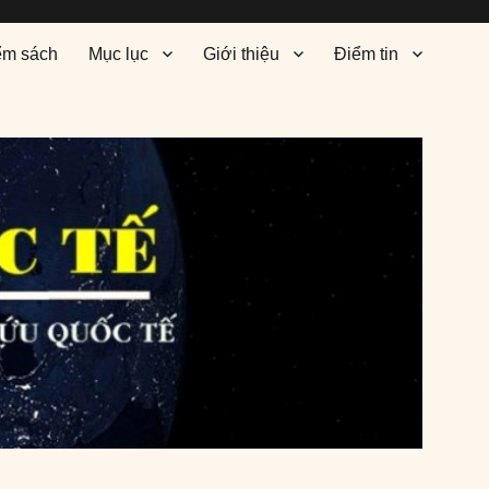
ểm sách
Mục lục
Giới thiệu
Điểm tin