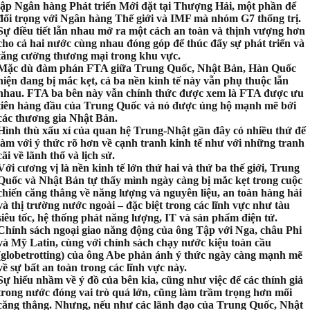
lập Ngân hàng Phát triển Mới đặt tại Thượng Hải, một phần để
đối trọng với Ngân hàng Thế giới và IMF mà nhóm G7 thống trị.
Sự điều tiết lẫn nhau mở ra một cách an toàn và thịnh vượng hơn
cho cả hai nước cùng nhau đóng góp để thúc đẩy sự phát triển và
tăng cường thương mại trong khu vực.
Mặc dù đàm phán FTA giữa Trung Quốc, Nhật Bản, Hàn Quốc
hiện đang bị mắc kẹt, cả ba nền kinh tế này vẫn phụ thuộc lẫn
nhau. FTA ba bên này vẫn chính thức được xem là FTA được ưu
tiên hàng đầu của Trung Quốc và nó được ủng hộ mạnh mẽ bởi
các thương gia Nhật Bản.
Hình thù xấu xí của quan hệ Trung-Nhật gần đây có nhiều thứ để
làm với ý thức rõ hơn về cạnh tranh kinh tế như với những tranh
cãi về lãnh thổ và lịch sử.
Với cương vị là nền kinh tế lớn thứ hai và thứ ba thế giới, Trung
Quốc và Nhật Bản tự thấy mình ngày càng bị mắc kẹt trong cuộc
chiến căng thẳng về năng lượng và nguyên liệu, an toàn hàng hải
và thị trường nước ngoài – đặc biệt trong các lĩnh vực như tàu
siêu tốc, hệ thống phát năng lượng, IT và sản phẩm điện tử.
Chính sách ngoại giao năng động của ông Tập với Nga, châu Phi
và Mỹ Latin, cùng với chính sách chạy nước kiệu toàn cầu
(globetrotting) của ông Abe phản ánh ý thức ngày càng mạnh mẽ
về sự bất an toàn trong các lĩnh vực này.
Sự hiểu nhầm về ý đồ của bên kia, cũng như việc để các thính giả
trong nước đóng vai trò quá lớn, cũng làm trầm trọng hơn mối
căng thẳng. Nhưng, nếu như các lãnh đạo của Trung Quốc, Nhật