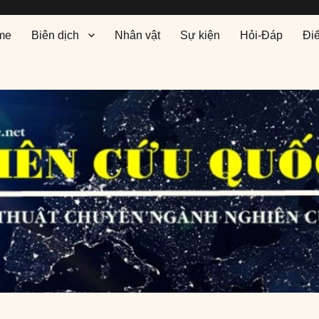
me
Biên dịch
Nhân vật
Sự kiện
Hỏi-Đáp
Đi