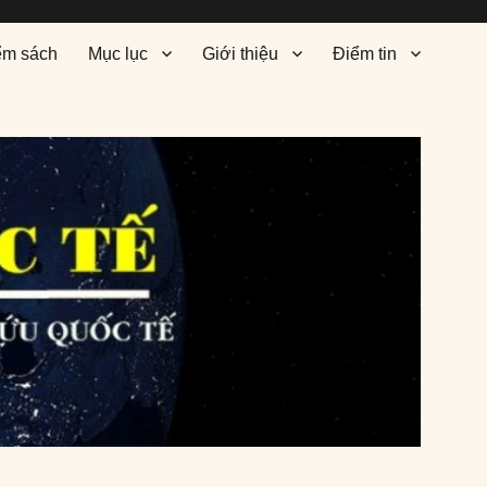
ểm sách
Mục lục
Giới thiệu
Điểm tin