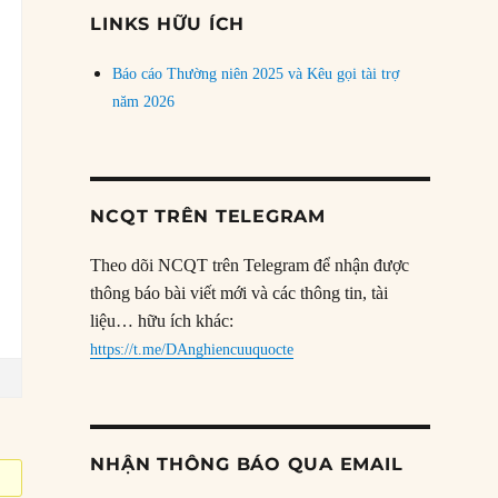
đề
LINKS HỮU ÍCH
Báo cáo Thường niên 2025 và Kêu gọi tài trợ
năm 2026
NCQT TRÊN TELEGRAM
Theo dõi NCQT trên Telegram để nhận được
thông báo bài viết mới và các thông tin, tài
liệu… hữu ích khác:
https://t.me/DAnghiencuuquocte
NHẬN THÔNG BÁO QUA EMAIL