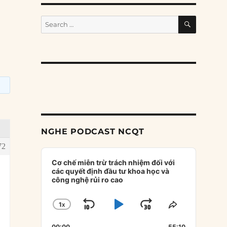
SEARCH
Search
for:
NGHE PODCAST NCQT
72
Audio
Player
Cơ chế miễn trừ trách nhiệm đối với
các quyết định đầu tư khoa học và
công nghệ rủi ro cao
1
X
SKIP
PLAY
JUMP
CHANGE
SHARE
PLAYBACK
THIS
BACKWARD
PAUSE
FORWARD
00:00
55:10