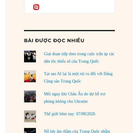
Podcast
của phe cánh hữu mới
Informatio
04/08/2026
Tại sao Trung Quốc phủ nhận cuộc gặp với
Ngoại trưởng Nhật Bản?
04/08/2026
BÀI ĐƯỢC ĐỌC NHIỀU
Điểm mù chiến lược của Trump tại Thái Bình
Dương
Giai đoạn tiếp theo trong cuộc trấn áp các
03/08/2026
dân tộc thiểu số của Trung Quốc
Đặt cược vào thất bại: Các quỹ đầu tư mạo
Tại sao AI lại là một rủi ro đối với Đảng
hiểm quốc gia và khía cạnh chính trị của vốn
Cộng sản Trung Quốc
rủi ro
02/08/2026
Mối nguy khi Châu Âu do dự hỗ trợ
phòng không cho Ukraine
Làm thế nào để kết thúc Chiến tranh Iran?
01/08/2026
Thế giới hôm nay: 07/08/2026
Chiến lược kế tiếp của Bắc Kinh ở Biển Đông
31/07/2026
Nỗ lực âm thầm của Trung Quốc nhằm