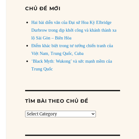
CHỦ ĐỀ MỚI
Hai bài diễn văn của Đại sứ Hoa Kỳ Elbridge
Durbrow trong dịp khởi công và khánh thành xa
lộ Sài Gòn – Biên Hòa
Điểm khác biệt trong tư tưởng chiến tranh của
Việt Nam, Trung Quốc, Cuba
‘Black Myth: Wukong’ và sức mạnh mềm của
Trung Quốc
TÌM BÀI THEO CHỦ ĐỀ
Tìm
bài
theo
chủ