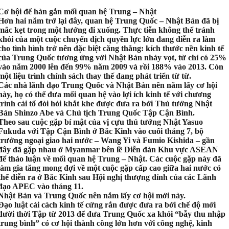
Cơ hội để hàn gắn mối quan hệ Trung – Nhật
Hơn hai năm trở lại đây, quan hệ Trung Quốc – Nhật Bản đã bị
mắc kẹt trong một hướng đi xuống. Thực tiễn không thể tránh
khỏi của một cuộc chuyển dịch quyền lực lớn đang diễn ra làm
cho tình hình trở nên đặc biệt căng thẳng: kích thước nền kinh tế
của Trung Quốc tương ứng với Nhật Bản nhảy vọt, từ chỉ có 25%
vào năm 2000 lên đến 99% năm 2009 và rồi 188% vào 2013. Còn
một liệu trình chính sách thay thế đang phát triển từ từ.
Các nhà lãnh đạo Trung Quốc và Nhật Bản nên nắm lấy cơ hội
này, họ có thể đưa mối quan hệ vào lợi ích kinh tế với chương
trình cải tổ đòi hỏi khắt khe được đưa ra bởi Thủ tướng Nhật
Bản Shinzo Abe và Chủ tịch Trung Quốc Tập Cận Bình.
Theo sau cuộc gặp bí mật của vị cựu thủ tướng Nhật Yasuo
Fukuda với Tập Cận Bình ở Bắc Kinh vào cuối tháng 7, bộ
trưởng ngoại giao hai nước – Wang Yi và Fumio Kishida – gần
đây đã gặp nhau ở Myanmar bên lề Diễn đàn Khu vực ASEAN
để thảo luận về mối quan hệ Trung – Nhật. Các cuộc gặp này đã
làm gia tăng mong đợi về một cuộc gặp cấp cao giữa hai nước có
thể diễn ra ở Bắc Kinh sau Hội nghị thượng đỉnh của các Lãnh
đạo APEC vào tháng 11.
Nhật Bản và Trung Quốc nên nắm lấy cơ hội mới này.
Đạo luật cải cách kinh tế cứng rắn được đưa ra bởi chế độ mới
dười thời Tập từ 2013 để đưa Trung Quốc xa khỏi “bẫy thu nhập
trung bình” có cơ hội thành công lớn hơn với công nghệ, kinh