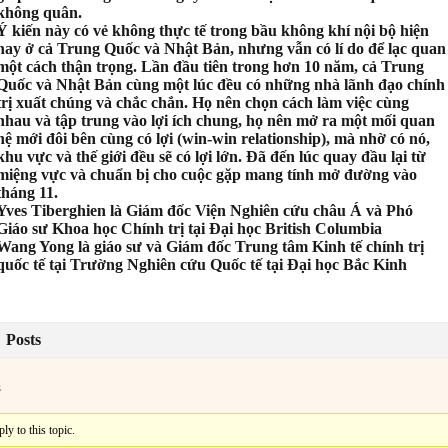
không quân.
Ý kiến này có vẻ không thực tế trong bầu không khí nội bộ hiện
nay ở cả Trung Quốc và Nhật Bản, nhưng vẫn có lí do để lạc quan
một cách thận trọng. Lần đầu tiên trong hơn 10 năm, cả Trung
Quốc và Nhật Bản cùng một lúc đều có những nhà lãnh đạo chính
trị xuất chúng và chắc chắn. Họ nên chọn cách làm việc cùng
nhau và tập trung vào lợi ích chung, họ nên mở ra một mối quan
hệ mới đôi bên cùng có lợi (win-win relationship), mà nhờ có nó,
khu vực và thế giới đều sẽ có lợi lớn. Đã đến lúc quay đầu lại từ
miệng vực và chuẩn bị cho cuộc gặp mang tính mở đường vào
tháng 11.
Yves Tiberghien là Giám đốc Viện Nghiên cứu châu Á và Phó
Giáo sư Khoa học Chính trị tại Đại học British Columbia
Wang Yong là giáo sư và Giám đốc Trung tâm Kinh tế chính trị
quốc tế tại Trường Nghiên cứu Quốc tế tại Đại học Bắc Kinh
Posts
s
ly to this topic.