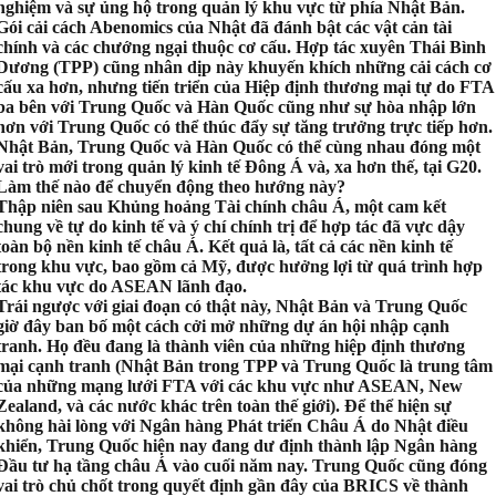
nghiệm và sự ủng hộ trong quản lý khu vực từ phía Nhật Bản.
Gói cải cách Abenomics của Nhật đã đánh bật các vật cản tài
chính và các chướng ngại thuộc cơ cấu. Hợp tác xuyên Thái Bình
Dương (TPP) cũng nhân dịp này khuyến khích những cải cách cơ
cấu xa hơn, nhưng tiến triển của Hiệp định thương mại tự do FTA
ba bên với Trung Quốc và Hàn Quốc cũng như sự hòa nhập lớn
hơn với Trung Quốc có thể thúc đẩy sự tăng trưởng trực tiếp hơn.
Nhật Bản, Trung Quốc và Hàn Quốc có thể cùng nhau đóng một
vai trò mới trong quản lý kinh tế Đông Á và, xa hơn thế, tại G20.
Làm thế nào để chuyển động theo hướng này?
Thập niên sau Khủng hoảng Tài chính châu Á, một cam kết
chung về tự do kinh tế và ý chí chính trị để hợp tác đã vực dậy
toàn bộ nền kinh tế châu Á. Kết quả là, tất cả các nền kinh tế
trong khu vực, bao gồm cả Mỹ, được hưởng lợi từ quá trình hợp
tác khu vực do ASEAN lãnh đạo.
Trái ngược với giai đoạn có thật này, Nhật Bản và Trung Quốc
giờ đây ban bố một cách cởi mở những dự án hội nhập cạnh
tranh. Họ đều đang là thành viên của những hiệp định thương
mại cạnh tranh (Nhật Bản trong TPP và Trung Quốc là trung tâm
của những mạng lưới FTA với các khu vực như ASEAN, New
Zealand, và các nước khác trên toàn thế giới). Để thể hiện sự
không hài lòng với Ngân hàng Phát triển Châu Á do Nhật điều
khiển, Trung Quốc hiện nay đang dư định thành lập Ngân hàng
Đầu tư hạ tầng châu Á vào cuối năm nay. Trung Quốc cũng đóng
vai trò chủ chốt trong quyết định gần đây của BRICS về thành