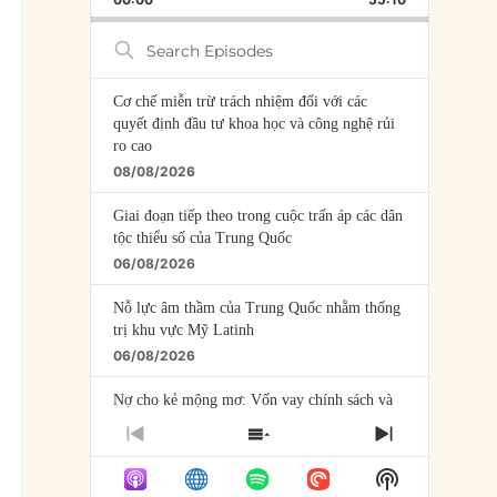
RATE
EPISODE
Search
Episodes
Cơ chế miễn trừ trách nhiệm đối với các
quyết định đầu tư khoa học và công nghệ rủi
ro cao
08/08/2026
Giai đoạn tiếp theo trong cuộc trấn áp các dân
tộc thiểu số của Trung Quốc
06/08/2026
Nỗ lực âm thầm của Trung Quốc nhằm thống
trị khu vực Mỹ Latinh
06/08/2026
Nợ cho kẻ mộng mơ: Vốn vay chính sách và
giới hạn của việc cho startup vay vốn
PREVIOUS
SHOW
NEXT
05/08/2026
EPISODE
EPISODES
EPISODE
Show
LIST
Mỹ Latinh đang trở thành “phòng thí nghiệm”