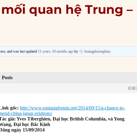
 mối quan hệ Trung –
voice, and was last updated
11 years, 10 months ago
by
hoangphuongthao
.
s
Posts
#38
Link gốc:
http://www.eastasiaforum.org/2014/09/15/a-chance-to-
mend-china-japan-relations/
Tác giả: Yves Tiberghien, Đại học British Columbia, và Yong
Wang, Đại học Bắc Kinh
Đăng ngày 15/09/2014