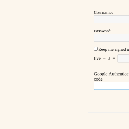
Username:
Password:
Keep me signed i
five
−
3
=
Google Authentica
code