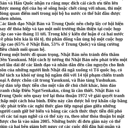
Bản và Hàn Quốc nhận ra rằng mục đích cải cách ưu tiên lớn
được mong đợi của họ sẽ sống hoặc chết cùng với nhau, thì một
dòng quan điểm mới trong nội bộ ba nước có thể bắt đầu được
nhen nhóm.
Các lãnh đạo Nhật Bản và Trung Quốc nên chớp lấy cơ hội hiện
nay để thỏa hiệp và tạo một môi trường thân thiện tại cuộc họp
cấp cao vào tháng 11 tới. Trong khi ý kiến dư luận ở cả hai nước
về phía bên kia là tồi tệ, thì phần đông vẫn ủng hộ một cuộc họp
cấp cao (65% ở Nhật Bản, 53% ở Trung Quốc) và tăng cường
điều chỉnh mối quan hệ.
Trong một bước đi quan trọng, Nhật Bản nên tránh đến thăm
Đền Yasukuni. Một cách lý tưởng thì Nhật Bản nên phát triển một
nơi lâu dài để các lãnh đạo và nhân dân đến cầu nguyện cho linh
hồn của những người lính Nhật đã ngã xuống vì Tổ quốc họ, có
thể tách xa khỏi sự ủng hộ ngầm đối với 14 tội phạm chiến tranh
loại A được chôn cất trong Yasukuni, và Bảo tàng Yushukan.
Sự dàn xếp thực tiễn cho một vấn đề chủ chốt khác, hòn đảo
tranh chấp Điếu Ngư/Senkaku, cũng là cần thiết. Nhật Bản và
Trung Quốc nên quay trở lại thỏa thuận 1972 về giải quyết tranh
chấp một cách hòa bình. Điều này cần được hỗ trợ khẩn cấp bằng
việc phát triển các nghi thức giao tiếp ngoại giao giữa những
người canh giữ bờ biển và bằng các cách thức thực tiễn đối phó
với các tai nạn nghề cá có thể xảy ra, theo như thỏa thuận bí mật
được cho là vào năm 2005. Những bước đi đơn giản này có thể
giúp cả hai bên giảm bớt nguy cơ các cuộc đối đầu hải quân và