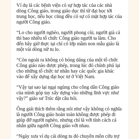
Ví dụ là các bệnh viện có sự hợp tác của các nhà
dòng Công giáo, trong giáo dục thì từ đại học tới
trung học, tiểu học cũng đều có sự có mặt hợp tác của
người Công giáo.
“Lo cho người nghèo, người phong cùi, người già cả
thì bao nhiêu tổ chức Công giáo người ta làm. Cho
đến bây giờ thực tại chỉ có lớp mầm non mẫu giáo là
một vài dòng nữ tu lo.
“Còn ngoài ra không có bóng dáng của một tổ chức
Công giáo nào được phép, trong lúc đó chính phủ lại
cho những tổ chức tư nhân hay các quốc gia khác
vào để xây dựng đại học tư ở Việt Nam.
“Vậy tại sao lại ngại ngùng cho công dân Công giáo
của mình góp tay xây dựng vào những lĩnh vực như
vậy?” giáo sư Trúc đặt câu hỏi.
Ông giải thích thêm rằng nói như vậy không có nghĩa
là người Công giáo hoàn toàn không được phép đi
giúp đỡ người nghèo, nhưng chỉ là với tính cách cá
nhân giữa người Công giáo với nhau.
“Ngày xưa ví dụ cái dòng tu đó chuyên môn cứu trợ