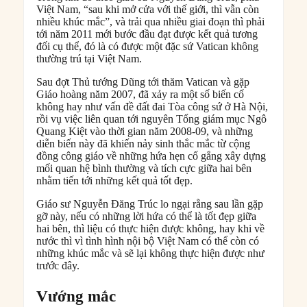
Việt Nam, “sau khi mở cửa với thế giới, thì vẫn còn
nhiều khúc mắc”, và trải qua nhiều giai đoạn thì phải
tới năm 2011 mới bước đầu đạt được kết quả tương
đối cụ thể, đó là có được một đặc sứ Vatican không
thường trú tại Việt Nam.
Sau đợt Thủ tướng Dũng tới thăm Vatican và gặp
Giáo hoàng năm 2007, đã xảy ra một số biến cố
không hay như vấn đề đất đai Tòa công sứ ở Hà Nội,
rồi vụ việc liên quan tới nguyên Tổng giám mục Ngô
Quang Kiệt vào thời gian năm 2008-09, và những
diễn biến này đã khiến nảy sinh thắc mắc từ cộng
đồng công giáo về những hứa hẹn cố gắng xây dựng
mối quan hệ bình thường và tích cực giữa hai bên
nhằm tiến tới những kết quả tốt đẹp.
Giáo sư Nguyễn Đăng Trúc lo ngại rằng sau lần gặp
gỡ này, nếu có những lời hứa có thể là tốt đẹp giữa
hai bên, thì liệu có thực hiện được không, hay khi về
nước thì vì tình hình nội bộ Việt Nam có thể còn có
những khúc mắc và sẽ lại không thực hiện được như
trước đây.
Vướng mắc