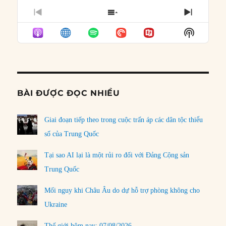
PREVIOUS
SHOW
NEXT
EPISODE
EPISODES
EPISO
Show
LIST
Podcast
Informat
BÀI ĐƯỢC ĐỌC NHIỀU
Giai đoạn tiếp theo trong cuộc trấn áp các dân tộc thiểu
số của Trung Quốc
Tại sao AI lại là một rủi ro đối với Đảng Cộng sản
Trung Quốc
Mối nguy khi Châu Âu do dự hỗ trợ phòng không cho
Ukraine
Thế giới hôm nay: 07/08/2026