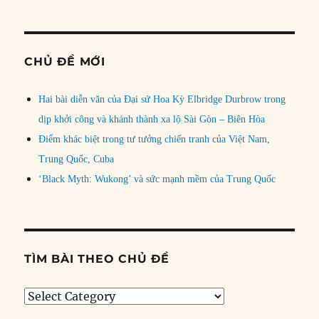
CHỦ ĐỀ MỚI
Hai bài diễn văn của Đại sứ Hoa Kỳ Elbridge Durbrow trong
dịp khởi công và khánh thành xa lộ Sài Gòn – Biên Hòa
Điểm khác biệt trong tư tưởng chiến tranh của Việt Nam,
Trung Quốc, Cuba
‘Black Myth: Wukong’ và sức mạnh mềm của Trung Quốc
TÌM BÀI THEO CHỦ ĐỀ
Tìm
bài