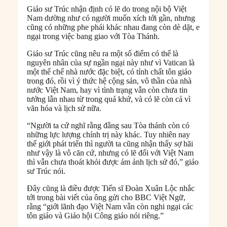
Giáo sư Trúc nhận định có lẽ do trong nội bộ Việt
Nam dường như có người muốn xích tới gần, nhưng
cũng có những phe phái khác nhau đang còn dè dặt, e
ngại trong việc bang giao với Tòa Thánh.
Giáo sư Trúc cũng nêu ra một số điểm có thể là
nguyên nhân của sự ngần ngại này như vì Vatican là
một thể chế nhà nước đặc biệt, có tính chất tôn giáo
trong đó, rồi vì ý thức hệ cộng sản, vô thần của nhà
nước Việt Nam, hay vì tình trạng vẫn còn chưa tin
tưởng lẫn nhau từ trong quá khứ, và có lẽ còn cả vì
văn hóa và lịch sử nữa.
“Người ta cứ nghĩ rằng đằng sau Tòa thánh còn có
những lực lượng chính trị này khác. Tuy nhiên nay
thế giới phát triển thì người ta cũng nhận thấy sợ hãi
như vậy là vô căn cứ, nhưng có lẽ đối với Việt Nam
thì vẫn chưa thoát khỏi được ám ảnh lịch sử đó,” giáo
sư Trúc nói.
Đây cũng là điều được Tiến sĩ Đoàn Xuân Lộc nhắc
tới trong bài viết của ông gửi cho BBC Việt Ngữ,
rằng “giới lãnh đạo Việt Nam vẫn còn nghi ngại các
tôn giáo và Giáo hội Công giáo nói riêng.”