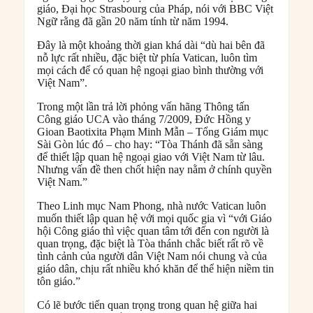
giáo, Đại học Strasbourg của Pháp, nói với BBC Việt
Ngữ rằng đã gần 20 năm tính từ năm 1994.
Đây là một khoảng thời gian khá dài “dù hai bên đã
nỗ lực rất nhiều, đặc biệt từ phía Vatican, luôn tìm
mọi cách để có quan hệ ngoại giao bình thường với
Việt Nam”.
Trong một lần trả lời phỏng vấn hãng Thông tấn
Công giáo UCA vào tháng 7/2009, Đức Hồng y
Gioan Baotixita Phạm Minh Mẫn – Tổng Giám mục
Sài Gòn lúc đó – cho hay: “Tòa Thánh đã sẵn sàng
để thiết lập quan hệ ngoại giao với Việt Nam từ lâu.
Nhưng vấn đề then chốt hiện nay nằm ở chính quyền
Việt Nam.”
Theo Linh mục Nam Phong, nhà nước Vatican luôn
muốn thiết lập quan hệ với mọi quốc gia vì “với Giáo
hội Công giáo thì việc quan tâm tới đến con người là
quan trọng, đặc biệt là Tòa thánh chắc biết rất rõ về
tình cảnh của người dân Việt Nam nói chung và của
giáo dân, chịu rất nhiều khó khăn để thể hiện niềm tin
tôn giáo.”
Có lẽ bước tiến quan trọng trong quan hệ giữa hai