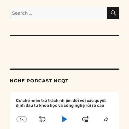
SE
Search
for:
NGHE PODCAST NCQT
Audio
Player
Cơ chế miễn trừ trách nhiệm đối với các quyết
định đầu tư khoa học và công nghệ rủi ro cao
1
X
SKIP
PLAY
JUMP
CHANGE
SHARE
PLAYBACK
THIS