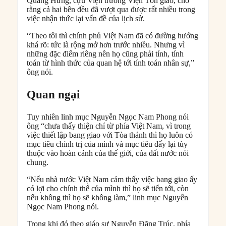
Quang Hưng, cựu Viện trưởng Viện Tôn giáo, cho
rằng cả hai bên đều đã vượt qua được rất nhiều trong
việc nhận thức lại vấn đề của lịch sử.
“Theo tôi thì chính phủ Việt Nam đã có đường hướng
khá rõ: tức là rộng mở hơn trước nhiều. Nhưng vì
những đặc điểm riêng nên họ cũng phải tính, tính
toán từ hình thức của quan hệ tới tính toán nhân sự,”
ông nói.
Quan ngại
Tuy nhiên linh mục Nguyễn Ngọc Nam Phong nói
ông “chưa thấy thiện chí từ phía Việt Nam, vì trong
việc thiết lập bang giao với Tòa thánh thì họ luôn có
mục tiêu chính trị của mình và mục tiêu đấy lại tùy
thuộc vào hoàn cảnh của thế giới, của đất nước nói
chung.
“Nếu nhà nước Việt Nam cảm thấy việc bang giao ấy
có lợi cho chính thể của mình thì họ sẽ tiến tới, còn
nếu không thì họ sẽ không làm,” linh mục Nguyễn
Ngọc Nam Phong nói.
Trong khi đó theo giáo sư Nguyễn Đăng Trúc, phía