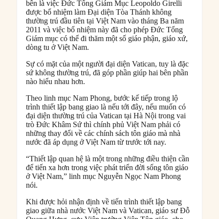
bên là việc Ðức Tổng Giám Mục Leopoldo Girelli
được bổ nhiệm làm Ðại diện Tòa Thánh không
thường trú đầu tiên tại Việt Nam vào tháng Ba năm
2011 và việc bổ nhiệm này đã cho phép Đức Tổng
Giám mục có thể đi thăm một số giáo phận, giáo xứ,
dòng tu ở Việt Nam.
Sự có mặt của một người đại diện Vatican, tuy là đặc
sứ không thường trú, đã góp phần giúp hai bên phần
nào hiểu nhau hơn.
Theo linh mục Nam Phong, bước kế tiếp trong lộ
trình thiết lập bang giao là nếu tới đây, nếu muốn có
đại diện thường trú của Vatican tại Hà Nội trong vai
trò Đức Khâm Sứ thì chính phủ Việt Nam phải có
những thay đổi về các chính sách tôn giáo mà nhà
nước đã áp dụng ở Việt Nam từ trước tới nay.
“Thiết lập quan hệ là một trong những điều thiện cần
để tiến xa hơn trong việc phát triển đời sống tôn giáo
ở Việt Nam,” linh mục Nguyễn Ngọc Nam Phong
nói.
Khi được hỏi nhận định về tiến trình thiết lập bang
giao giữa nhà nước Việt Nam và Vatican, giáo sư Đỗ