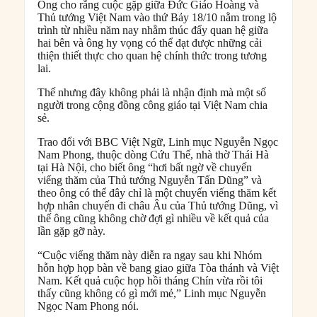
Ông cho rằng cuộc gặp giữa Đức Giáo Hoàng và
Thủ tướng Việt Nam vào thứ Bảy 18/10 nằm trong lộ
trình từ nhiều năm nay nhằm thúc đẩy quan hệ giữa
hai bên và ông hy vọng có thể đạt được những cải
thiện thiết thực cho quan hệ chính thức trong tương
lai.
Thế nhưng đây không phải là nhận định mà một số
người trong cộng đồng công giáo tại Việt Nam chia
sẻ.
Trao đổi với BBC Việt Ngữ, Linh mục Nguyễn Ngọc
Nam Phong, thuộc dòng Cứu Thế, nhà thờ Thái Hà
tại Hà Nội, cho biết ông “hơi bất ngờ về chuyến
viếng thăm của Thủ tướng Nguyễn Tấn Dũng” và
theo ông có thể đây chỉ là một chuyến viếng thăm kết
hợp nhân chuyến đi châu Âu của Thủ tướng Dũng, vì
thế ông cũng không chờ đợi gì nhiều về kết quả của
lần gặp gỡ này.
“Cuộc viếng thăm này diễn ra ngay sau khi Nhóm
hỗn hợp họp bàn về bang giao giữa Tòa thánh và Việt
Nam. Kết quả cuộc họp hồi tháng Chín vừa rồi tôi
thấy cũng không có gì mới mẻ,” Linh mục Nguyễn
Ngọc Nam Phong nói.