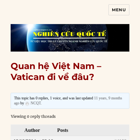
MENU
Nghiên cứu quốc tế
Quan hệ Việt Nam –
Vatican đi về đâu?
This topic has 0 replies, 1 voice, and was last updated
11 years, 9 months
ago
by
NCQT
.
Viewing 0 reply threads
Author
Posts