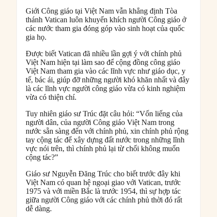
Giới Công giáo tại Việt Nam vẫn khẳng định Tòa
thánh Vatican luôn khuyến khích người Công giáo ở
các nước tham gia đóng góp vào sinh hoạt của quốc
gia họ.
Được biết Vatican đã nhiều lần gợi ý với chính phủ
Việt Nam hiện tại làm sao để cộng đồng công giáo
Việt Nam tham gia vào các lĩnh vực như giáo dục, y
tế, bác ái, giúp đỡ những người khó khăn nhất và đây
là các lĩnh vực người công giáo vừa có kinh nghiệm
vừa có thiện chí.
Tuy nhiên giáo sư Trúc đặt câu hỏi: “Vốn liếng của
người dân, của người Công giáo Việt Nam trong
nước sẵn sàng đến với chính phủ, xin chính phủ rộng
tay cộng tác để xây dựng đất nước trong những lĩnh
vực nói trên, thì chính phủ lại từ chối không muốn
cộng tác?”
Giáo sư Nguyễn Đăng Trúc cho biết trước đây khi
Việt Nam có quan hệ ngoại giao với Vatican, trước
1975 và với miền Bắc là trước 1954, thì sự hợp tác
giữa người Công giáo với các chính phủ thời đó rất
dễ dàng.