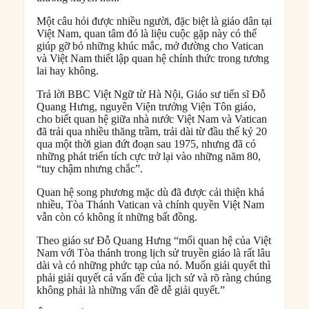
Một câu hỏi được nhiều người, đặc biệt là giáo dân tại
Việt Nam, quan tâm đó là liệu cuộc gặp này có thể
giúp gỡ bỏ những khúc mắc, mở đường cho Vatican
và Việt Nam thiết lập quan hệ chính thức trong tương
lai hay không.
Trả lời BBC Việt Ngữ từ Hà Nội, Giáo sư tiến sĩ Đỗ
Quang Hưng, nguyên Viện trưởng Viện Tôn giáo,
cho biết quan hệ giữa nhà nước Việt Nam và Vatican
đã trải qua nhiều thăng trầm, trải dài từ đầu thế kỷ 20
qua một thời gian đứt đoạn sau 1975, nhưng đã có
những phát triển tích cực trở lại vào những năm 80,
“tuy chậm nhưng chắc”.
Quan hệ song phương mặc dù đã được cải thiện khá
nhiều, Tòa Thánh Vatican và chính quyền Việt Nam
vẫn còn có không ít những bất đồng.
Theo giáo sư Đỗ Quang Hưng “mối quan hệ của Việt
Nam với Tòa thánh trong lịch sử truyền giáo là rất lâu
dài và có những phức tạp của nó. Muốn giải quyết thì
phải giải quyết cả vấn đề của lịch sử và rõ ràng chúng
không phải là những vấn đề dễ giải quyết.”