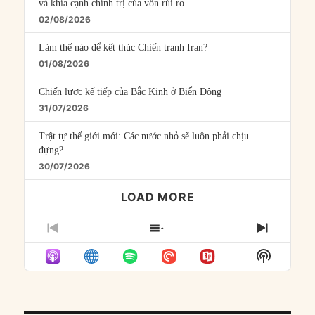
và khía cạnh chính trị của vốn rủi ro
02/08/2026
Làm thế nào để kết thúc Chiến tranh Iran?
01/08/2026
Chiến lược kế tiếp của Bắc Kinh ở Biển Đông
31/07/2026
Trật tự thế giới mới: Các nước nhỏ sẽ luôn phải chịu
đựng?
30/07/2026
LOAD MORE
PREVIOUS
SHOW
NEXT
EPISODE
EPISODES
EPISO
Show
LIST
Podcast
Informat