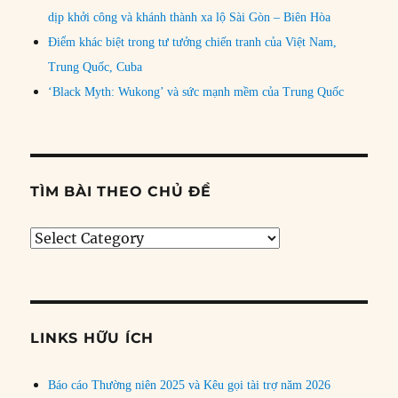
dịp khởi công và khánh thành xa lộ Sài Gòn – Biên Hòa
Điểm khác biệt trong tư tưởng chiến tranh của Việt Nam,
Trung Quốc, Cuba
‘Black Myth: Wukong’ và sức mạnh mềm của Trung Quốc
TÌM BÀI THEO CHỦ ĐỀ
Tìm
bài
theo
chủ
đề
LINKS HỮU ÍCH
Báo cáo Thường niên 2025 và Kêu gọi tài trợ năm 2026