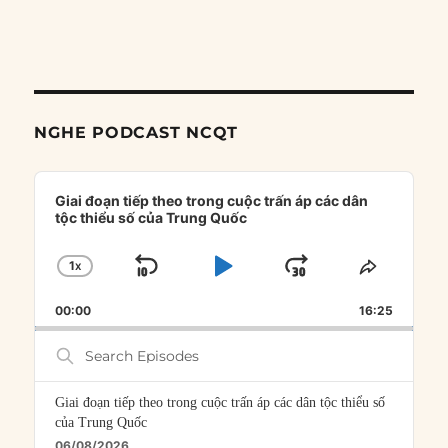
NGHE PODCAST NCQT
Audio
Player
Giai đoạn tiếp theo trong cuộc trấn áp các dân
tộc thiểu số của Trung Quốc
1
X
SKIP
PLAY
JUMP
CHANGE
SHARE
PLAYBACK
THIS
BACKWARD
PAUSE
FORWARD
00:00
RATE
16:25
EPISOD
Search
Episodes
Giai đoạn tiếp theo trong cuộc trấn áp các dân tộc thiểu số
của Trung Quốc
06/08/2026