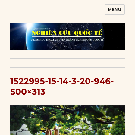
MENU
Nghiên cứu quốc tế
1522995-15-14-3-20-946-
500×313