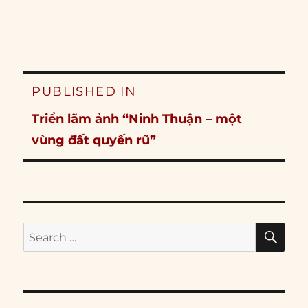
Post
PUBLISHED IN
navigation
Triển lãm ảnh “Ninh Thuận – một
vùng đất quyến rũ”
SE
Search
for: