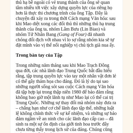
thủ hạ bề ngoài có vẻ trung thành của ông sẽ quan
tâm nhiều tới việc xây dựng quyền lực của riêng họ
hơn là thực thi chương trình của ông Tập. Đây là
chuyện đã xảy ra trong thời Cách mạng Văn hóa: sau
khi Mao diệt xong các đối thủ thì những thủ hạ trung
thành của ông ta, nhóm Lâm Bưu (Lin Biao) và
nhóm Tứ Nhân Bang
(Gang of Four)
đã nhanh
chóng đối địch với nhau vì lo sợ rằng nhóm kia sẽ tự
đặt mình vào vị thế nối nghiệp vị chủ tịch già nua ấy.
Trong bàn tay của Tập
Trong những năm tháng sau khi Mao Trạch Đông
qua đời, các nhà lãnh đạo Trung Quốc bắt đầu hiểu
rằng, tập trung quyền lực vào tay một nhân vật đơn lẻ
có thể gây thảm họa cho đảng. Đó là lý do tại sao
những người sống sót sau cuộc Cách mạng Văn hóa
đã tập hợp lại trong thập niên 1980 để bảo đảm rằng
không bao giờ một lãnh tụ như Mao lại có thể cai trị
Trung Quốc. Những sự thay đổi mà nhóm này đưa ra
– chẳng hạn như cơ chế lãnh đạo tập thể, những luật
lệ không chính thức về sự kế nhiệm, và những sự bảo
đảm ngầm về an ninh cho các lãnh đạo cấp cao – đã
sinh ra một sự ổn định của giới tinh hoa trước đây
chưa từng thấy trong lịch sử của đảng. Chúng cũng