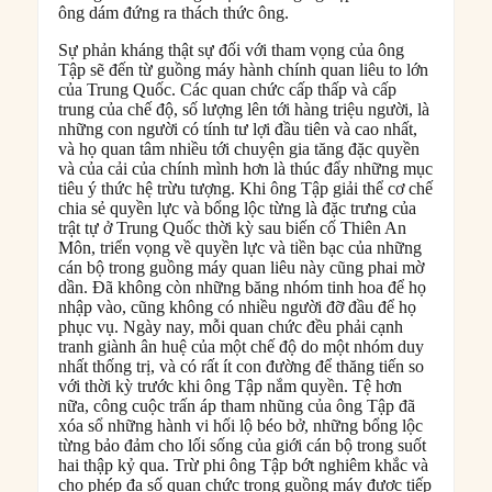
ông dám đứng ra thách thức ông.
Sự phản kháng thật sự đối với tham vọng của ông
Tập sẽ đến từ guồng máy hành chính quan liêu to lớn
của Trung Quốc. Các quan chức cấp thấp và cấp
trung của chế độ, số lượng lên tới hàng triệu người, là
những con người có tính tư lợi đầu tiên và cao nhất,
và họ quan tâm nhiều tới chuyện gia tăng đặc quyền
và của cải của chính mình hơn là thúc đẩy những mục
tiêu ý thức hệ trừu tượng. Khi ông Tập giải thể cơ chế
chia sẻ quyền lực và bổng lộc từng là đặc trưng của
trật tự ở Trung Quốc thời kỳ sau biến cố Thiên An
Môn, triển vọng về quyền lực và tiền bạc của những
cán bộ trong guồng máy quan liêu này cũng phai mờ
dần. Đã không còn những băng nhóm tinh hoa để họ
nhập vào, cũng không có nhiều người đỡ đầu để họ
phục vụ. Ngày nay, mỗi quan chức đều phải cạnh
tranh giành ân huệ của một chế độ do một nhóm duy
nhất thống trị, và có rất ít con đường để thăng tiến so
với thời kỳ trước khi ông Tập nắm quyền. Tệ hơn
nữa, công cuộc trấn áp tham nhũng của ông Tập đã
xóa sổ những hành vi hối lộ béo bở, những bổng lộc
từng bảo đảm cho lối sống của giới cán bộ trong suốt
hai thập kỷ qua. Trừ phi ông Tập bớt nghiêm khắc và
cho phép đa số quan chức trong guồng máy được tiếp