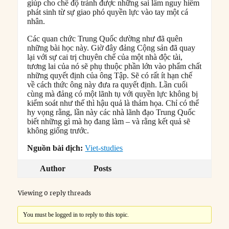
giúp cho chế độ tránh được những sai lầm nguy hiểm
phát sinh từ sự giao phó quyền lực vào tay một cá
nhân.
Các quan chức Trung Quốc dường như đã quên
những bài học này. Giờ đây đảng Cộng sản đã quay
lại với sự cai trị chuyên chế của một nhà độc tài,
tương lai của nó sẽ phụ thuộc phần lớn vào phẩm chất
những quyết định của ông Tập. Sẽ có rất ít hạn chế
về cách thức ông này đưa ra quyết định. Lần cuối
cùng mà đảng có một lãnh tụ với quyền lực không bị
kiểm soát như thế thì hậu quả là thảm họa. Chỉ có thể
hy vọng rằng, lần này các nhà lãnh đạo Trung Quốc
biết những gì mà họ đang làm – và rằng kết quả sẽ
không giống trước.
Nguồn bài dịch:
Viet-studies
Author
Posts
Viewing 0 reply threads
You must be logged in to reply to this topic.