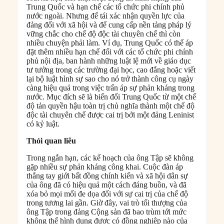
Trung Quốc và hạn chế các tổ chức phi chính phủ
nước ngoài. Nhưng để tái xác nhận quyền lực của
đảng đối với xã hội và để cung cấp nền tảng pháp lý
vững chắc cho chế độ độc tài chuyên chế thì còn
nhiều chuyện phải làm. Ví dụ, Trung Quốc có thể áp
đặt thêm nhiều hạn chế đối với các tổ chức phi chính
phủ nội địa, ban hành những luật lệ mới về giáo dục
tư tưởng trong các trường đại học, cao đẳng hoặc viết
lại bộ luật hình sự sao cho nó trở thành công cụ ngày
càng hiệu quả trong việc trấn áp sự phản kháng trong
nước. Mục đích sẽ là biến đổi Trung Quốc từ một chế
độ tản quyền hậu toàn trị chủ nghĩa thành một chế độ
độc tài chuyên chế được cai trị bởi một đảng Leninist
có kỷ luật.
Thói quan liêu
Trong ngắn hạn, các kế hoạch của ông Tập sẽ không
gặp nhiều sự phản kháng công khai. Cuộc đàn áp
thẳng tay giới bất đồng chính kiến và xã hội dân sự
của ông đã có hiệu quả một cách đáng buồn, và đã
xóa bỏ mọi mối đe dọa đối với sự cai trị của chế độ
trong tương lai gần. Giờ đây, vai trò tối thượng của
ông Tập trong đảng Cộng sản đã bao trùm tới mức
không thể hình dung được có đồng nghiệp nào của