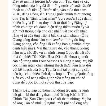
Đây rõ ràng là trường hợp của ông Tập; ông và các
đồng minh của ông đã đi những nước cờ xuất sắc để
thoát ra khỏi tiền lệ. Trước tiên, vào mùa thu năm
2016, đảng Cộng sản Trung Quốc chính thức phong
ông Tập là “lãnh tụ hạt nhân”
(core leader)
của đảng,
khiến ông là lãnh tụ duy nhất từ thời ông Đặng tự
mình có được cái danh hiệu đáng thèm muốn ấy và
gửi một thông điệp cho các nhân vật cao cấp khác
rằng vị trí của ông Tập là bất khả xâm phạm. (Ông
Giang cũng được làm
core leader
nhưng do ông
Đặng phong, còn ông Hồ không bao giờ nhận được
danh hiệu này). Vài tháng sau đó, vào tháng Giêng
năm nay, các đặc vụ an ninh Trung Quốc đã bắt cóc
nhà tài phiệt Tiểu Kiến Hoa (Xiao Jianhua) tại một
căn hộ trong khu Four Seasons ở Hong Kong. Vụ bắt
cóc nhằm ngăn chặn những thách thức tiềm tàng đối
với kế hoạch của ông Tập: là nhà tài phiệt cung cấp
tiền bạc cho nhiều lãnh đạo chóp bu Trung Quốc, ông
Tiểu có khả năng nắm giữ nhiều thông tin có thể
dùng để buộc tội một số đối thủ của Tập.
Tháng Bảy, Tập có thêm một động tác nữa: ra lệnh
bắt giam bí thư đảng thành phố Trùng Khánh Tôn
Chính Tài (Sun Zhengcai) về tội tham nhũng. Vụ hạ
bệ ông Tôn có nhiều ý nghĩa, một phần vì ông này