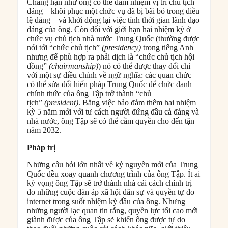
Chẳng hạn như ông có thể đảm nhiệm vị trí chủ tịch
đảng – khôi phục một chức vụ đã bị bãi bỏ trong điều
lệ đảng – và khởi động lại việc tính thời gian lãnh đạo
đảng của ông. Còn đối với giới hạn hai nhiệm kỳ ở
chức vụ chủ tịch nhà nước Trung Quốc (thường được
nói tới “chức chủ tịch”
(presidency)
trong tiếng Anh
nhưng để phù hợp ra phải dịch là “chức chủ tịch hội
đồng”
(chairmanship)
) nó có thể được thay đổi chỉ
với một sự điều chỉnh về ngữ nghĩa: các quan chức
có thể sửa đổi hiến pháp Trung Quốc để chức danh
chính thức của ông Tập trở thành “chủ
tịch”
(president)
. Bằng việc bảo đảm thêm hai nhiệm
kỳ 5 năm mới với tư cách người đứng đầu cả đảng và
nhà nước, ông Tập sẽ có thể cầm quyền cho đến tận
năm 2032.
Pháp trị
Những câu hỏi lớn nhất về kỷ nguyên mới của Trung
Quốc đều xoay quanh chương trình của ông Tập. Ít ai
kỳ vọng ông Tập sẽ trở thành nhà cải cách chính trị
do những cuộc đàn áp xã hội dân sự và quyền tự do
internet trong suốt nhiệm kỳ đầu của ông. Nhưng
những người lạc quan tin rằng, quyền lực tối cao mới
giành được của ông Tập sẽ khiến ông được tự do