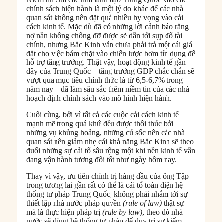
chính sách hiện hành là một lý do khác để các nhà
quan sát không nên đặt quá nhiều hy vọng vào cải
cách kinh tế. Mặc dù đã có những lời cảnh báo rằng
nợ nần không chống đỡ được sẽ dẫn tới sụp đổ tài
chính, nhưng Bắc Kinh vẫn chưa phải trả một cái giá
đắt cho việc bám chặt vào chiến lược bơm tín dụng để
hỗ trợ tăng trưởng. Thật vậy, hoạt động kinh tế gần
đây của Trung Quốc – tăng trưởng GDP chắc chắn sẽ
vượt qua mục tiêu chính thức là từ 6,5-6,7% trong
năm nay – đã làm sâu sắc thêm niềm tin của các nhà
hoạch định chính sách vào mô hình hiện hành.
Cuối cùng, bởi vì tất cả các cuộc cải cách kinh tế
mạnh mẽ trong quá khứ đều được thôi thúc bởi
những vụ khủng hoảng, những cú sốc nên các nhà
quan sát nên giảm nhẹ cái khả năng Bắc Kinh sẽ theo
đuổi những sự cải tổ sâu rộng một khi nền kinh tế vẫn
đang vận hành tương đối tốt như ngày hôm nay.
Thay vì vậy, ưu tiên chính trị hàng đầu của ông Tập
trong tương lai gần rất có thể là cải tổ toàn diện hệ
thống tư pháp Trung Quốc, không phải nhắm tới sự
thiết lập nhà nước pháp quyền
(rule of law)
thật sự
mà là thực hiện pháp trị
(rule by law)
, theo đó nhà
nước sẽ dùng hệ thống tư pháp để duy trì sự kiểm