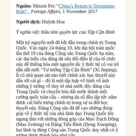
Nguồn:
Minxin Pei: “
China’s Return to Strongman
Rule”,
Foreign Affairs
, 1 November 2017
Người dịch:
Huỳnh Hoa
Ý nghĩa vi
ệc thâu tóm quyền lực của Tập Cận Bình
Một kỷ nguyên mới đã bắt đầu trong chính trị Trung
Quốc. Vào ngày 24 tháng 10, khi đại hội toàn quốc
lần thứ 19 của đảng Cộng sản Trung Quốc hạ màn,
các đại biểu của đảng đã sửa đổi điều lệ của tổ chức
này để thiêng hóa một nguyên tắc ý thức hệ có vai trò
dẫn dắt mới: “Tư tưởng Tập Cận Bình” (Xi Jinping).
Ít có nhà quan sát nào biết chính xác học thuyết này
dẫn tới cái gì – đó là một tập hợp vô hình vô ảnh
những ý tưởng về duy trì nhà nước độc đảng của
Trung Quốc và chuyển hóa đất nước thành một
cường quốc toàn cầu – nhưng đa số đều lập tức nắm
được cái biểu trưng chính trị trong sự ra đời học
thuyết này. Đảng Cộng sản đã đề cao những đóng
góp về ý thức hệ của nhà lãnh đạo Trung Quốc lên
ngang tầm với những đóng góp của Mao Trạch Đông
(Mao Zedong) và Đặng Tiểu Bình (Deng Xiaoping),
hai lãnh tụ đảng Cộng sản Trung Quốc duy nhất có ý
tưởng được thánh hóa như vậy.