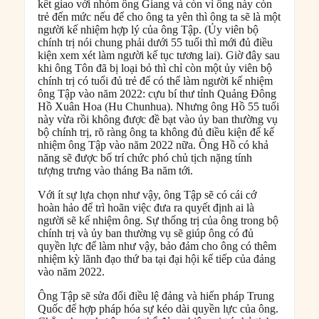
kết giao với nhóm ông Giang và còn vì ông này còn
trẻ đến mức nếu để cho ông ta yên thì ông ta sẽ là một
người kế nhiệm hợp lý của ông Tập. (Ủy viên bộ
chính trị nói chung phải dưới 55 tuổi thì mới đủ điều
kiện xem xét làm người kế tục tương lai). Giờ đây sau
khi ông Tôn đã bị loại bỏ thì chỉ còn một ủy viên bộ
chính trị có tuổi đủ trẻ để có thể làm người kế nhiệm
ông Tập vào năm 2022: cựu bí thư tỉnh Quảng Đông
Hồ Xuân Hoa (Hu Chunhua). Nhưng ông Hồ 55 tuổi
này vừa rồi không được đề bạt vào ủy ban thường vụ
bộ chính trị, rõ ràng ông ta không đủ điều kiện để kế
nhiệm ông Tập vào năm 2022 nữa. Ông Hồ có khả
năng sẽ được bố trí chức phó chủ tịch nặng tính
tượng trưng vào tháng Ba năm tới.
Với ít sự lựa chọn như vậy, ông Tập sẽ có cái cớ
hoàn hảo để trì hoãn việc đưa ra quyết định ai là
người sẽ kế nhiệm ông. Sự thống trị của ông trong bộ
chính trị và ủy ban thường vụ sẽ giúp ông có đủ
quyền lực để làm như vậy, bảo đảm cho ông có thêm
nhiệm kỳ lãnh đạo thứ ba tại đại hội kế tiếp của đảng
vào năm 2022.
Ông Tập sẽ sửa đổi điều lệ đảng và hiến pháp Trung
Quốc để hợp pháp hóa sự kéo dài quyền lực của ông.