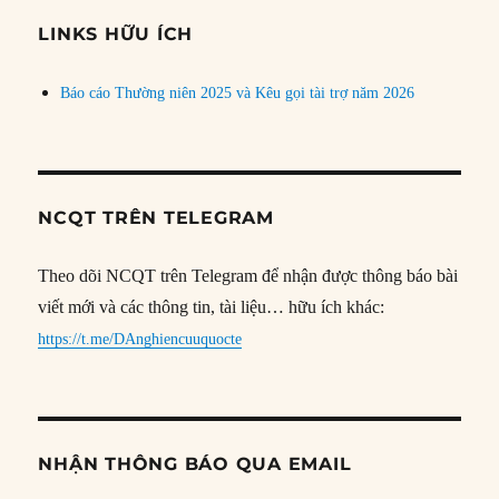
chủ
đề
LINKS HỮU ÍCH
Báo cáo Thường niên 2025 và Kêu gọi tài trợ năm 2026
NCQT TRÊN TELEGRAM
Theo dõi NCQT trên Telegram để nhận được thông báo bài
viết mới và các thông tin, tài liệu… hữu ích khác:
https://t.me/DAnghiencuuquocte
NHẬN THÔNG BÁO QUA EMAIL