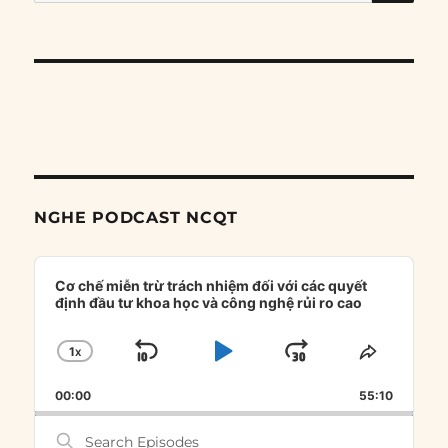
for:
NGHE PODCAST NCQT
Audio
Player
Cơ chế miễn trừ trách nhiệm đối với các quyết
định đầu tư khoa học và công nghệ rủi ro cao
1
X
SKIP
PLAY
JUMP
CHANGE
SHARE
PLAYBACK
THIS
BACKWARD
PAUSE
FORWARD
00:00
RATE
55:10
EPISOD
Search