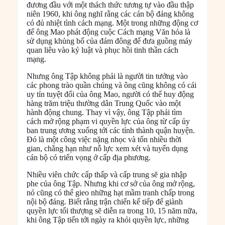
đương đầu với một thách thức tương tự vào đầu thập
niên 1960, khi ông nghĩ rằng các cán bộ đảng không
có đủ nhiệt tình cách mạng. Một trong những động cơ
để ông Mao phát động cuộc Cách mạng Văn hóa là
sử dụng khủng bố của đám đông để đưa guồng máy
quan liêu vào kỷ luật và phục hồi tinh thần cách
mạng.
Nhưng ông Tập không phải là người tin tưởng vào
các phong trào quần chúng và ông cũng không có cái
uy tín tuyệt đối của ông Mao, người có thể huy động
hàng trăm triệu thường dân Trung Quốc vào một
hành động chung. Thay vì vậy, ông Tập phải tìm
cách mở rộng phạm vi quyền lực của ông từ cấp ủy
ban trung ương xuống tới các tỉnh thành quận huyện.
Đó là một công việc nặng nhọc và tốn nhiều thời
gian, chẳng hạn như nỗ lực xem xét và tuyển dụng
cán bộ có triển vọng ở cấp địa phương.
Nhiều viên chức cấp thấp và cấp trung sẽ gia nhập
phe của ông Tập. Nhưng khi cơ sở của ông mở rộng,
nó cũng có thể gieo những hạt mầm tranh chấp trong
nội bộ đảng. Biết rằng trận chiến kế tiếp để giành
quyền lực tối thượng sẽ diễn ra trong 10, 15 năm nữa,
khi ông Tập tiến tới ngày ra khỏi quyền lực, những