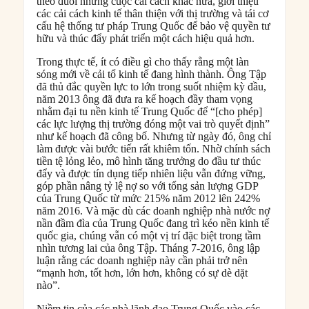
theo đuổi những cuộc cải cách khác nữa, giới thiệu
các cải cách kinh tế thân thiện với thị trường và tái cơ
cấu hệ thống tư pháp Trung Quốc để bảo vệ quyền tư
hữu và thúc đẩy phát triển một cách hiệu quả hơn.
Trong thực tế, ít có điều gì cho thấy rằng một làn
sóng mới về cải tổ kinh tế đang hình thành. Ông Tập
đã thủ đắc quyền lực to lớn trong suốt nhiệm kỳ đầu,
năm 2013 ông đã đưa ra kế hoạch đầy tham vọng
nhằm đại tu nền kinh tế Trung Quốc để “[cho phép]
các lực lượng thị trường đóng một vai trò quyết định”
như kế hoạch đã công bố. Nhưng từ ngày đó, ông chỉ
làm được vài bước tiến rất khiêm tốn. Nhờ chính sách
tiền tệ lỏng lẻo, mô hình tăng trưởng do đầu tư thúc
đẩy và được tín dụng tiếp nhiên liệu vẫn đứng vững,
góp phần nâng tỷ lệ nợ so với tổng sản lượng GDP
của Trung Quốc từ mức 215% năm 2012 lên 242%
năm 2016. Và mặc dù các doanh nghiệp nhà nước nợ
nần đầm đìa của Trung Quốc đang trì kéo nền kinh tế
quốc gia, chúng vẫn có một vị trí đặc biệt trong tầm
nhìn tương lai của ông Tập. Tháng 7-2016, ông lập
luận rằng các doanh nghiệp này cần phải trở nên
“mạnh hơn, tốt hơn, lớn hơn, không có sự dè dặt
nào”.
Niềm tin của các nhà lãnh đạo Trung Quốc vào các