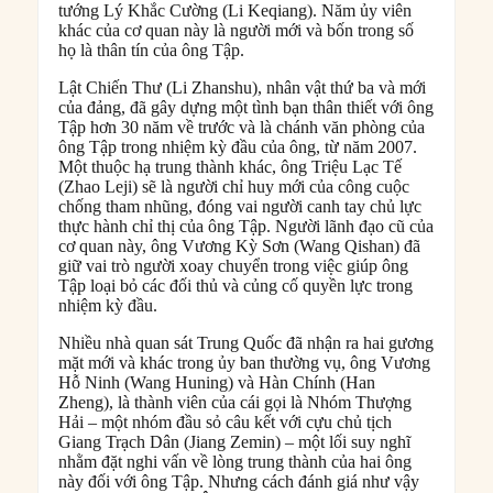
tướng Lý Khắc Cường (Li Keqiang). Năm ủy viên
khác của cơ quan này là người mới và bốn trong số
họ là thân tín của ông Tập.
Lật Chiến Thư (Li Zhanshu), nhân vật thứ ba và mới
của đảng, đã gây dựng một tình bạn thân thiết với ông
Tập hơn 30 năm về trước và là chánh văn phòng của
ông Tập trong nhiệm kỳ đầu của ông, từ năm 2007.
Một thuộc hạ trung thành khác, ông Triệu Lạc Tế
(Zhao Leji) sẽ là người chỉ huy mới của công cuộc
chống tham nhũng, đóng vai người canh tay chủ lực
thực hành chỉ thị của ông Tập. Người lãnh đạo cũ của
cơ quan này, ông Vương Kỳ Sơn (Wang Qishan) đã
giữ vai trò người xoay chuyển trong việc giúp ông
Tập loại bỏ các đối thủ và củng cố quyền lực trong
nhiệm kỳ đầu.
Nhiều nhà quan sát Trung Quốc đã nhận ra hai gương
mặt mới và khác trong ủy ban thường vụ, ông Vương
Hỗ Ninh (Wang Huning) và Hàn Chính (Han
Zheng), là thành viên của cái gọi là Nhóm Thượng
Hải – một nhóm đầu sỏ câu kết với cựu chủ tịch
Giang Trạch Dân (Jiang Zemin) – một lối suy nghĩ
nhằm đặt nghi vấn về lòng trung thành của hai ông
này đối với ông Tập. Nhưng cách đánh giá như vậy