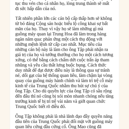
tục thu vén cho cá nhân họ, lòng trung thành sẽ mất
đi sức hấp dẫn của nó.
Tất nhiên phần lớn các cán bộ cấp thấp hơn sẽ không
từ bỏ đảng Cộng sản hoặc biểu lộ công khai sự bất
mãn của họ. Thay vì vậy họ sẽ làm những gì mà
guồng máy quan lại Trung Hoa đã làm trong hàng
ngàn năm qua: phản ứng một cách thụ động với
những mệnh lệnh từ cấp cao nhất. Mục tiêu của
những cán bộ này là làm cho ông Tập phải nhận ra
giá trị của họ và tưởng thưởng cho họ một cách tương
xứng, có thể bằng cách chấm dứt cuộc trấn áp tham
nhũng và yêu cầu thắt lưng buộc bụng. Cách thức
duy nhất để đạt được điều này là thông qua sự tránh
né, dối gạt của hệ thống quan liêu, làm chậm lại vòng
quay của guồng máy hành chính và làm trì trệ cỗ máy
kinh tế của Trung Quốc nhằm thu hút sự chú ý của
ông Tập. Cho dù quyền lực của ông Tập có sâu rộng
đến đâu thì nó cũng bị xói mòn nhanh chóng nếu tăng
trưởng kinh tế bị trì trệ vài năm và giới quan chức
Trung Quốc biết rõ điều đó.
Ông Tập không phải là nhà lãnh đạo đầy quyền năng
đầu tiên của Trung Quốc phải đối mặt với guồng máy
quan liêu cứng đầu cứng cổ. Ông Mao cũng đã