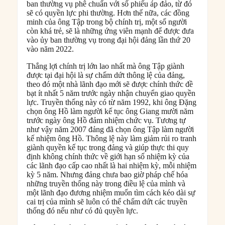
ban thường vụ phê chuẩn với số phiếu áp đảo, từ đó
sẽ có quyền lực phi thường. Hơn thế nữa, các đồng
minh của ông Tập trong bộ chính trị, một số người
còn khá trẻ, sẽ là những ứng viên mạnh để được đưa
vào ủy ban thường vụ trong đại hội đảng lần thứ 20
vào năm 2022.
Thắng lợi chính trị lớn lao nhất mà ông Tập giành
được tại đại hội là sự chấm dứt thông lệ của đảng,
theo đó một nhà lãnh đạo mới sẽ được chính thức đề
bạt ít nhất 5 năm trước ngày nhận chuyển giao quyền
lực. Truyền thống này có từ năm 1992, khi ông Đặng
chọn ông Hồ làm người kế tục ông Giang mười năm
trước ngày ông Hồ đảm nhiệm chức vụ. Tương tự
như vậy năm 2007 đảng đã chọn ông Tập làm người
kế nhiệm ông Hồ. Thông lệ này làm giảm rủi ro tranh
giành quyền kế tục trong đảng và giúp thực thi quy
định không chính thức về giới hạn số nhiệm kỳ của
các lãnh đạo cấp cao nhất là hai nhiệm kỳ, mỗi nhiệm
kỳ 5 năm. Nhưng đảng chưa bao giờ pháp chế hóa
những truyền thống này trong điều lệ của mình và
một lãnh đạo đương nhiệm muốn tìm cách kéo dài sự
cai trị của mình sẽ luôn có thể chấm dứt các truyền
thống đó nếu như có đủ quyền lực.