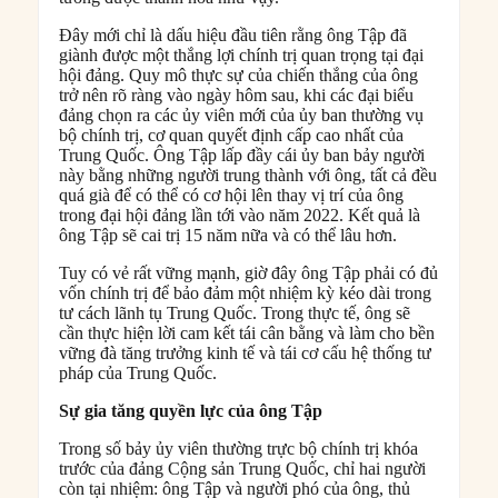
Đây mới chỉ là dấu hiệu đầu tiên rằng ông Tập đã
giành được một thắng lợi chính trị quan trọng tại đại
hội đảng. Quy mô thực sự của chiến thắng của ông
trở nên rõ ràng vào ngày hôm sau, khi các đại biểu
đảng chọn ra các ủy viên mới của ủy ban thường vụ
bộ chính trị, cơ quan quyết định cấp cao nhất của
Trung Quốc. Ông Tập lấp đầy cái ủy ban bảy người
này bằng những người trung thành với ông, tất cả đều
quá già để có thể có cơ hội lên thay vị trí của ông
trong đại hội đảng lần tới vào năm 2022. Kết quả là
ông Tập sẽ cai trị 15 năm nữa và có thể lâu hơn.
Tuy có vẻ rất vững mạnh, giờ đây ông Tập phải có đủ
vốn chính trị để bảo đảm một nhiệm kỳ kéo dài trong
tư cách lãnh tụ Trung Quốc. Trong thực tế, ông sẽ
cần thực hiện lời cam kết tái cân bằng và làm cho bền
vững đà tăng trưởng kinh tế và tái cơ cấu hệ thống tư
pháp của Trung Quốc.
Sự gia tăng quyền lực của ông Tập
Trong số bảy ủy viên thường trực bộ chính trị khóa
trước của đảng Cộng sản Trung Quốc, chỉ hai người
còn tại nhiệm: ông Tập và người phó của ông, thủ