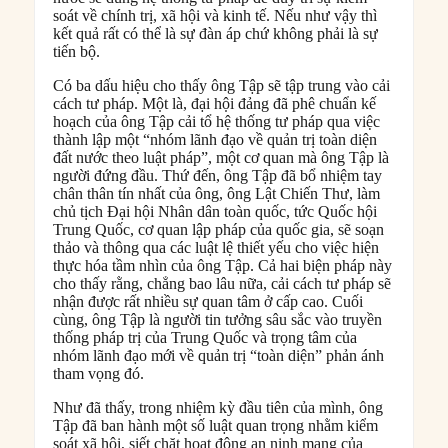
soát về chính trị, xã hội và kinh tế. Nếu như vậy thì
kết quả rất có thể là sự đàn áp chứ không phải là sự
tiến bộ.
Có ba dấu hiệu cho thấy ông Tập sẽ tập trung vào cải
cách tư pháp. Một là, đại hội đảng đã phê chuẩn kế
hoạch của ông Tập cải tổ hệ thống tư pháp qua việc
thành lập một “nhóm lãnh đạo về quản trị toàn diện
đất nước theo luật pháp”, một cơ quan mà ông Tập là
người đứng đầu. Thứ đến, ông Tập đã bổ nhiệm tay
chân thân tín nhất của ông, ông Lật Chiến Thư, làm
chủ tịch Đại hội Nhân dân toàn quốc, tức Quốc hội
Trung Quốc, cơ quan lập pháp của quốc gia, sẽ soạn
thảo và thông qua các luật lệ thiết yếu cho việc hiện
thực hóa tầm nhìn của ông Tập. Cả hai biện pháp này
cho thấy rằng, chẳng bao lâu nữa, cải cách tư pháp sẽ
nhận được rất nhiều sự quan tâm ở cấp cao. Cuối
cùng, ông Tập là người tin tưởng sâu sắc vào truyền
thống pháp trị của Trung Quốc và trọng tâm của
nhóm lãnh đạo mới về quản trị “toàn diện” phản ánh
tham vọng đó.
Như đã thấy, trong nhiệm kỳ đầu tiên của mình, ông
Tập đã ban hành một số luật quan trọng nhằm kiểm
soát xã hội, siết chặt hoạt động an ninh mạng của