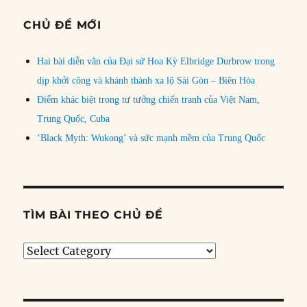
CHỦ ĐỀ MỚI
Hai bài diễn văn của Đại sứ Hoa Kỳ Elbridge Durbrow trong
dịp khởi công và khánh thành xa lộ Sài Gòn – Biên Hòa
Điểm khác biệt trong tư tưởng chiến tranh của Việt Nam,
Trung Quốc, Cuba
‘Black Myth: Wukong’ và sức mạnh mềm của Trung Quốc
TÌM BÀI THEO CHỦ ĐỀ
Tìm
bài
theo