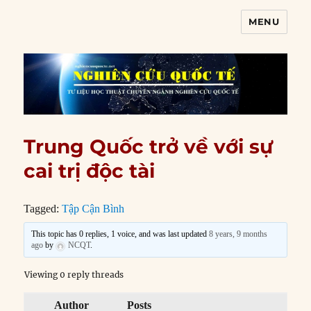
MENU
Nghiên cứu quốc tế
Trung Quốc trở về với sự
cai trị độc tài
Tagged:
Tập Cận Bình
This topic has 0 replies, 1 voice, and was last updated
8 years, 9 months
ago
by
NCQT
.
Viewing 0 reply threads
Author
Posts