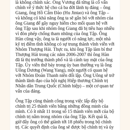
là không chính xác. Ông Vương đã từng là cố vấn
chính về ý thức hệ cho cả ba đời lãnh tụ đảng – ông
Giang, ông Hồ Cẩm Đào (Hu Jintao) và ông Tập –
và không có khả năng ông ta sẽ gắn bó với nhóm của
ông Giang để gây nguy hiểm cho mối quan hệ với
ông Tập sau khi nhóm ông Giang đã bị tiêu hao nhiều
vì đòn phép chống tham nhũng của ông Tập. Ông
Hàn cũng vậy, ông ta là người có năng lực, một nhà
kỹ trị điềm tĩnh không có sự trung thành vĩnh viễn với
Nhóm Thượng Hải. Thực ra, khi ông Tập làm bí thư
Thượng Hải trong các năm 2006-2007 thì ông Hàn
đã là thị trưởng thành phố và là cánh tay mặt của ông
Tập. Ủy viên thứ bảy trong ủy ban thường vụ là ông
Uông Dương (Wang Yang), một người có quan hệ
với Nhóm Đoàn Thanh niên đối lập. Ông Uông sẽ trở
thành lãnh đạo của hội nghị Hiệp thương Chính trị
Nhân dân Trung Quốc (Chính hiệp) – một cơ quan tư
vấn của đảng.
Ông Tập cũng thành công trong việc lấp đầy bộ
chính trị 25 thành viên bằng những đồng minh của
mình. Có ít nhất 11 trong số 15 thành viên mới của bộ
chính trị nằm trong nhóm của ông Tập. Kết quả là,
giờ đây ông có thể giành tới 18 phiếu trong bộ chính
trị. Các quyết định của ông sẽ được bộ chính trị và ủy