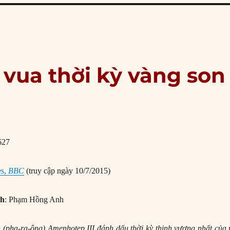
 vua thời kỳ vàng son
es,
BBC
(truy cập ngày 10/7/2015)
nh
: Phạm Hồng Anh
 (pha-ra-ông) Amenhotep III đánh dấu thời kỳ thịnh vượng nhất của 