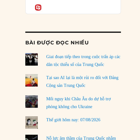
Podcast
của phe cánh hữu mới
Informatio
04/08/2026
Tại sao Trung Quốc phủ nhận cuộc gặp với
Ngoại trưởng Nhật Bản?
04/08/2026
BÀI ĐƯỢC ĐỌC NHIỀU
Điểm mù chiến lược của Trump tại Thái Bình
Dương
Giai đoạn tiếp theo trong cuộc trấn áp các
03/08/2026
dân tộc thiểu số của Trung Quốc
Đặt cược vào thất bại: Các quỹ đầu tư mạo
Tại sao AI lại là một rủi ro đối với Đảng
hiểm quốc gia và khía cạnh chính trị của vốn
Cộng sản Trung Quốc
rủi ro
02/08/2026
Mối nguy khi Châu Âu do dự hỗ trợ
phòng không cho Ukraine
Làm thế nào để kết thúc Chiến tranh Iran?
01/08/2026
Thế giới hôm nay: 07/08/2026
Chiến lược kế tiếp của Bắc Kinh ở Biển Đông
31/07/2026
Nỗ lực âm thầm của Trung Quốc nhằm