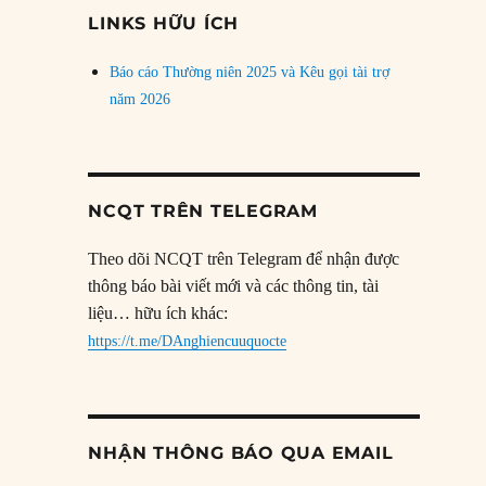
đề
LINKS HỮU ÍCH
Báo cáo Thường niên 2025 và Kêu gọi tài trợ
năm 2026
NCQT TRÊN TELEGRAM
Theo dõi NCQT trên Telegram để nhận được
thông báo bài viết mới và các thông tin, tài
liệu… hữu ích khác:
https://t.me/DAnghiencuuquocte
NHẬN THÔNG BÁO QUA EMAIL