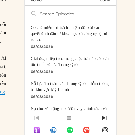
RATE
EPISODE
Search
Episodes
uổi
Cơ chế miễn trừ trách nhiệm đối với các
làm
quyết định đầu tư khoa học và công nghệ rủi
ro cao
.
08/08/2026
ế Ai
Giai đoạn tiếp theo trong cuộc trấn áp các dân
tộc thiểu số của Trung Quốc
a),
06/08/2026
 hôn
rên
Nỗ lực âm thầm của Trung Quốc nhằm thống
trị khu vực Mỹ Latinh
“Amenhotep III – Vị vua thời kỳ vàng son của Ai Cập”
ing
06/08/2026
Nợ cho kẻ mộng mơ: Vốn vay chính sách và
giới hạn của việc cho startup vay vốn
PREVIOUS
SHOW
NEXT
05/08/2026
EPISODE
EPISODES
EPISODE
Show
LIST
Mỹ Latinh đang trở thành “phòng thí nghiệm”