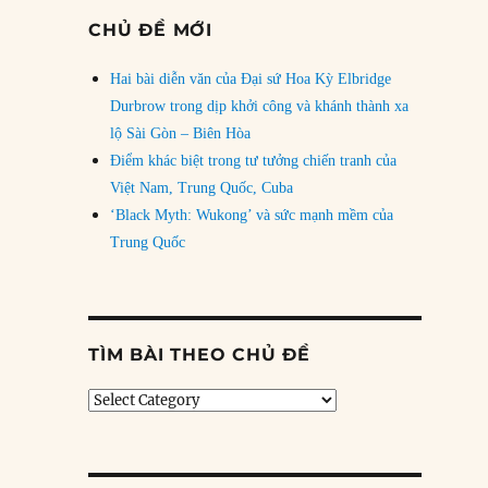
CHỦ ĐỀ MỚI
Hai bài diễn văn của Đại sứ Hoa Kỳ Elbridge
Durbrow trong dịp khởi công và khánh thành xa
lộ Sài Gòn – Biên Hòa
Điểm khác biệt trong tư tưởng chiến tranh của
Việt Nam, Trung Quốc, Cuba
‘Black Myth: Wukong’ và sức mạnh mềm của
Trung Quốc
TÌM BÀI THEO CHỦ ĐỀ
Tìm
bài
theo
chủ