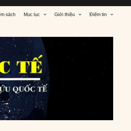
ểm sách
Mục lục
Giới thiệu
Điểm tin