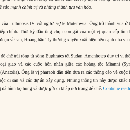
ề sức mạnh chính trị và những thành tựu văn hóa.
i của Tuthmosis IV với người vợ lẽ Mutemwia. Ông trở thành vua ở t
ếp chính. Thời kỳ đầu ông chọn con gái của một vị quan cấp tỉnh 
 đoạn về sau, Hoàng hậu Tiy thường xuyên xuất hiện bên cạnh nhà vua
ế chế trải rộng từ sông Euphrates tới Sudan, Amenhotep duy trì vị th
ại giao và các cuộc hôn nhân giữa các hoàng tộc Mitanni (Syri
Anatolia). Ông là vị pharaoh đầu tiên đưa ra các thông cáo về cuộc
uộc đi săn và các dự án xây dựng. Những thông tin này được khắc t
 đá hình bọ hung và được gửi đi khắp nơi trong đế chế.
Continue read