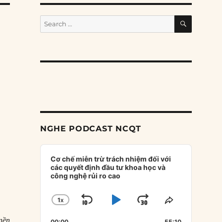
SEARCH
Search
for:
NGHE PODCAST NCQT
Audio
Player
Cơ chế miễn trừ trách nhiệm đối với
các quyết định đầu tư khoa học và
công nghệ rủi ro cao
1
X
SKIP
PLAY
JUMP
CHANGE
SHARE
PLAYBACK
THIS
BACKWARD
PAUSE
FORWARD
nền
00:00
55:10