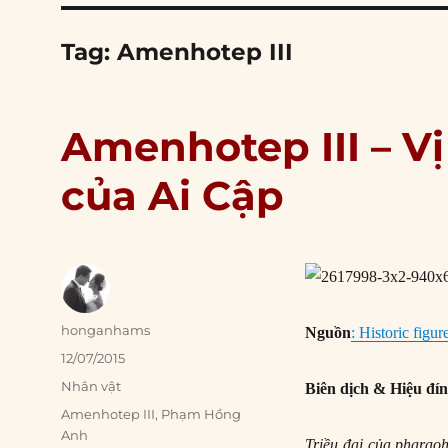
Tag:
Amenhotep III
Amenhotep III – Vị
của Ai Cập
Author
honganhams
Nguồn
: Historic figur
Posted
12/07/2015
on
Categories
Nhân vật
Biên dịch & Hiệu đí
Tags
Amenhotep III
,
Phạm Hồng
Anh
Triều đại của pharaoh