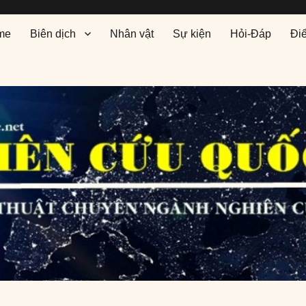
me
Biên dịch
Nhân vật
Sự kiện
Hỏi-Đáp
Đi