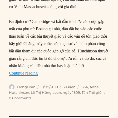
cư Vịnh Massachusetts cùng với gia đình.
Bà định cư ở Cambridge và bắt đầu tổ chức các cuộc gặp
mặt của phụ nữ Boston tại nhà, dẫn dắt họ vào các cuộc
thảo luận về các bài thuyết giáo và các vấn đề tôn giáo thời
bấy giờ. Chẳng mấy chốc, các mục sư và thẩm phán cũng
bắt đầu tham dự các cuộc gặp gỡ của bà. Hutchinson thuyết
giáo rằng chỉ đức tin là đủ cho sự cứu rỗi, và do đó, các cá
nhân không cần đến nhà thờ hay luật nhà thờ.
“18/09/1634: Anne Hutchinson tới Tân Thế Giớ
Continue reading
Author
Posted
Categories
Tags
HongLoan
18/09/2019
Sự kiện
1634
,
Anne
on
Hutchinson
,
Lê Thị Hồng Loan
,
ngày 1809
,
Tân Thế giới
0 Comments