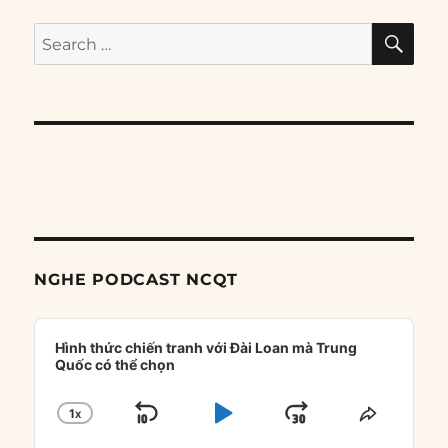
SE
Search
for:
NGHE PODCAST NCQT
Audio
Player
Hình thức chiến tranh với Đài Loan mà Trung
Quốc có thể chọn
1
X
SKIP
PLAY
JUMP
CHANGE
SHARE
PLAYBACK
THIS