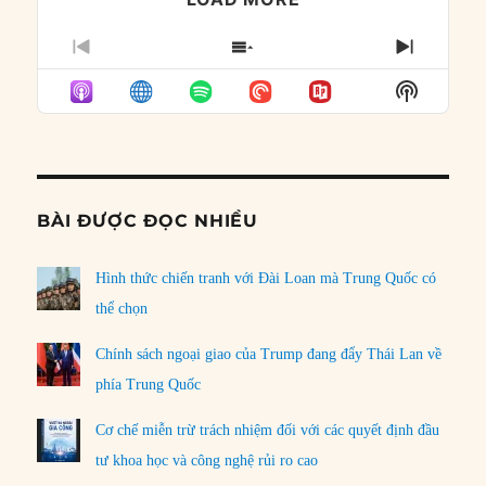
PREVIOUS
SHOW
NEXT
EPISODE
EPISODES
EPISO
Show
LIST
Podcast
Informat
BÀI ĐƯỢC ĐỌC NHIỀU
Hình thức chiến tranh với Đài Loan mà Trung Quốc có
thể chọn
Chính sách ngoại giao của Trump đang đẩy Thái Lan về
phía Trung Quốc
Cơ chế miễn trừ trách nhiệm đối với các quyết định đầu
tư khoa học và công nghệ rủi ro cao