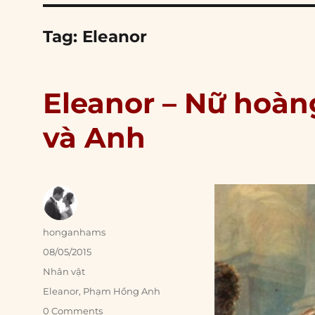
Tag:
Eleanor
Eleanor – Nữ hoàn
và Anh
Author
honganhams
Posted
08/05/2015
on
Categories
Nhân vật
Tags
Eleanor
,
Phạm Hồng Anh
0 Comments