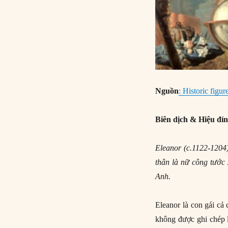
Nguồn
: Historic figur
Biên dịch & Hiệu đí
Eleanor (c.1122-1204)
thân là nữ công tước
Anh.
Eleanor là con gái cả
không được ghi chép l