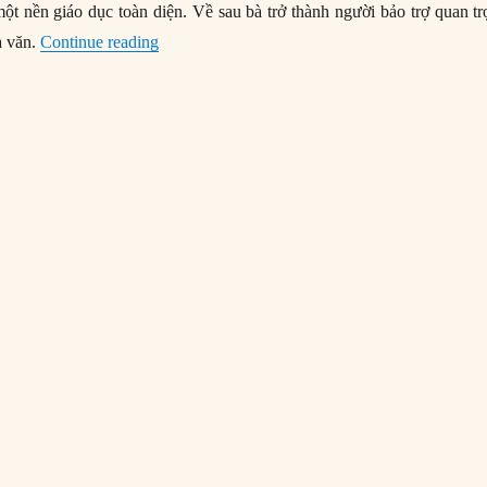
t nền giáo dục toàn diện. Về sau bà trở thành người bảo trợ quan t
“Eleanor – Nữ hoàng quyền lực của Pháp và A
à văn.
Continue reading