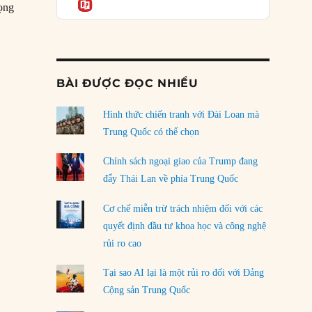
Informatio
rọng
05/08/2026
nh”
Mỹ Latinh đang trở thành “phòng thí nghiệm”
của phe cánh hữu mới
04/08/2026
BÀI ĐƯỢC ĐỌC NHIỀU
Tại sao Trung Quốc phủ nhận cuộc gặp với
Ngoại trưởng Nhật Bản?
Hình thức chiến tranh với Đài Loan mà
04/08/2026
Trung Quốc có thể chọn
Điểm mù chiến lược của Trump tại Thái Bình
Chính sách ngoại giao của Trump đang
Dương
đẩy Thái Lan về phía Trung Quốc
03/08/2026
Cơ chế miễn trừ trách nhiệm đối với các
Đặt cược vào thất bại: Các quỹ đầu tư mạo
quyết định đầu tư khoa học và công nghệ
hiểm quốc gia và khía cạnh chính trị của vốn
rủi ro cao
rủi ro
02/08/2026
Tại sao AI lại là một rủi ro đối với Đảng
Làm thế nào để kết thúc Chiến tranh Iran?
Cộng sản Trung Quốc
01/08/2026