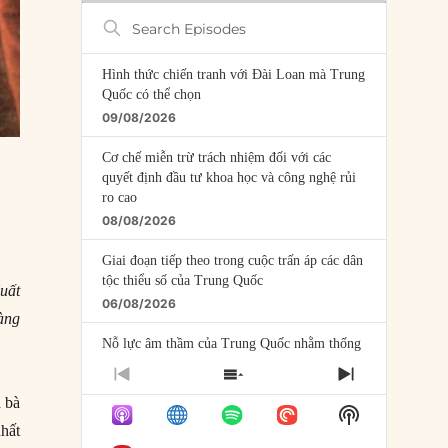
Search
Episodes
Hình thức chiến tranh với Đài Loan mà Trung
Quốc có thể chọn
09/08/2026
Cơ chế miễn trừ trách nhiệm đối với các
quyết định đầu tư khoa học và công nghệ rủi
ro cao
08/08/2026
Giai đoạn tiếp theo trong cuộc trấn áp các dân
tộc thiểu số của Trung Quốc
Xuất
06/08/2026
àng
Nỗ lực âm thầm của Trung Quốc nhằm thống
trị khu vực Mỹ Latinh
PREVIOUS
SHOW
NEXT
06/08/2026
EPISODE
EPISODES
EPISODE
a bà
Show
LIST
Nợ cho kẻ mộng mơ: Vốn vay chính sách và
Podcast
nhất
giới hạn của việc cho startup vay vốn