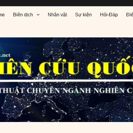
me
Biên dịch
Nhân vật
Sự kiện
Hỏi-Đáp
Đi