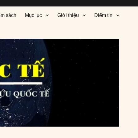
ểm sách
Mục lục
Giới thiệu
Điểm tin