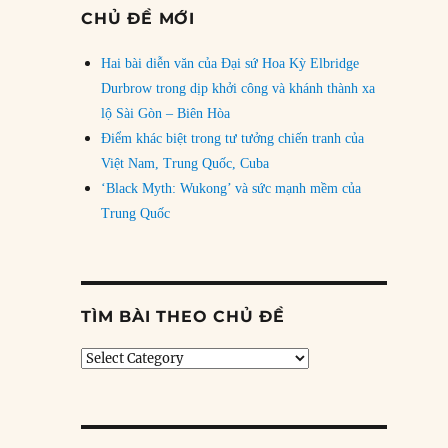
CHỦ ĐỀ MỚI
Hai bài diễn văn của Đại sứ Hoa Kỳ Elbridge
Durbrow trong dịp khởi công và khánh thành xa
lộ Sài Gòn – Biên Hòa
Điểm khác biệt trong tư tưởng chiến tranh của
Việt Nam, Trung Quốc, Cuba
‘Black Myth: Wukong’ và sức mạnh mềm của
Trung Quốc
TÌM BÀI THEO CHỦ ĐỀ
Tìm
bài
theo
chủ
đề