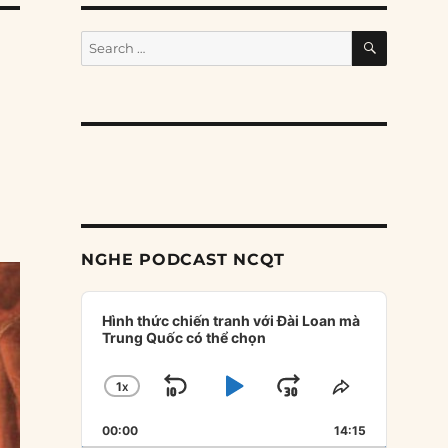
SEARCH
Search
for:
NGHE PODCAST NCQT
Audio
Player
Hình thức chiến tranh với Đài Loan mà
Trung Quốc có thể chọn
1
X
SKIP
PLAY
JUMP
CHANGE
SHARE
PLAYBACK
THIS
BACKWARD
PAUSE
FORWARD
00:00
RATE
14:15
EPISODE