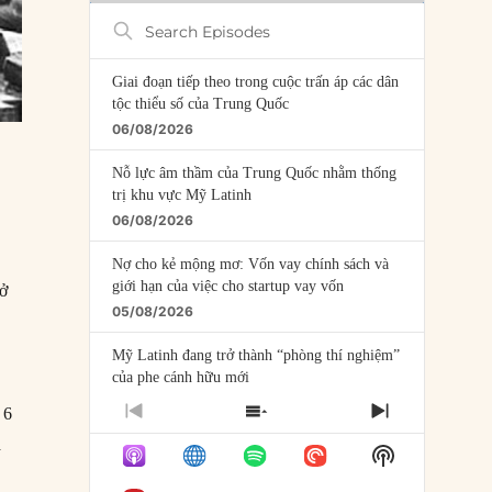
Search
Episodes
Giai đoạn tiếp theo trong cuộc trấn áp các dân
tộc thiểu số của Trung Quốc
06/08/2026
Nỗ lực âm thầm của Trung Quốc nhằm thống
trị khu vực Mỹ Latinh
06/08/2026
Nợ cho kẻ mộng mơ: Vốn vay chính sách và
giới hạn của việc cho startup vay vốn
 ở
05/08/2026
Mỹ Latinh đang trở thành “phòng thí nghiệm”
của phe cánh hữu mới
04/08/2026
 6
PREVIOUS
SHOW
NEXT
EPISODE
EPISODES
EPISODE
à
Tại sao Trung Quốc phủ nhận cuộc gặp với
Show
LIST
Ngoại trưởng Nhật Bản?
Podcast