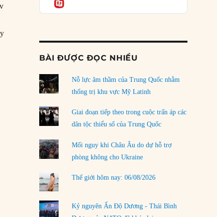
Informatio
04/08/2026
ov
Điểm mù chiến lược của Trump tại Thái Bình
Dương
ây
03/08/2026
chiếm Kharkov”
BÀI ĐƯỢC ĐỌC NHIỀU
Đặt cược vào thất bại: Các quỹ đầu tư mạo
hiểm quốc gia và khía cạnh chính trị của vốn
rủi ro
Nỗ lực âm thầm của Trung Quốc nhằm
02/08/2026
thống trị khu vực Mỹ Latinh
Làm thế nào để kết thúc Chiến tranh Iran?
Giai đoạn tiếp theo trong cuộc trấn áp các
01/08/2026
dân tộc thiểu số của Trung Quốc
Chiến lược kế tiếp của Bắc Kinh ở Biển Đông
Mối nguy khi Châu Âu do dự hỗ trợ
31/07/2026
phòng không cho Ukraine
Trật tự thế giới mới: Các nước nhỏ sẽ luôn
Thế giới hôm nay: 06/08/2026
phải chịu đựng?
30/07/2026
Kỷ nguyên Ấn Độ Dương - Thái Bình
LOAD MORE