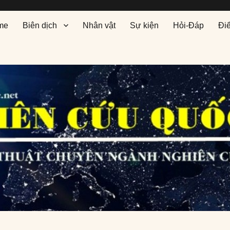
me
Biên dịch
Nhân vật
Sự kiện
Hỏi-Đáp
Đi