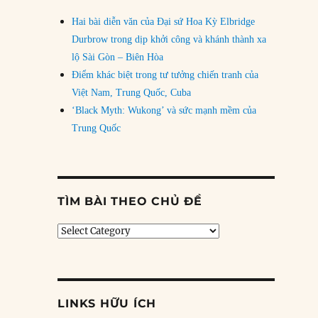
Hai bài diễn văn của Đại sứ Hoa Kỳ Elbridge
Durbrow trong dịp khởi công và khánh thành xa
lộ Sài Gòn – Biên Hòa
Điểm khác biệt trong tư tưởng chiến tranh của
Việt Nam, Trung Quốc, Cuba
‘Black Myth: Wukong’ và sức mạnh mềm của
Trung Quốc
TÌM BÀI THEO CHỦ ĐỀ
Tìm
bài
theo
chủ
đề
LINKS HỮU ÍCH