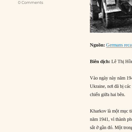
0 Comments
Nguồn:
Germans reca
Biên dịch:
Lê Thị Hồ
Vào ngày này năm 1943
Ukraine, nơi đã bị cá
chiến giữa hai bên.
Kharkov là một mục ti
năm 1941, vì thành ph
sắt ở gần đó. Một tron