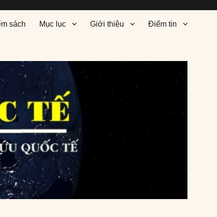
ểm sách
Mục lục
Giới thiệu
Điểm tin