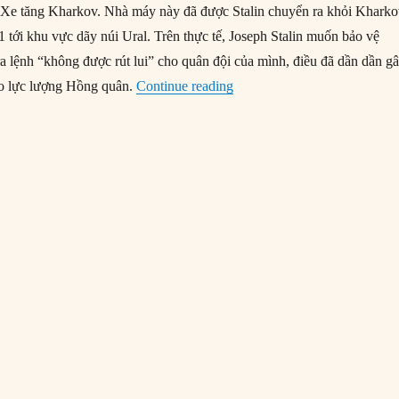
y Xe tăng Kharkov. Nhà máy này đã được Stalin chuyển ra khỏi Khark
 tới khu vực dãy núi Ural. Trên thực tế, Joseph Stalin muốn bảo vệ
 lệnh “không được rút lui” cho quân đội của mình, điều đã dần dần g
“14/03/1943: Quân Đức tái 
ho lực lượng Hồng quân.
Continue reading