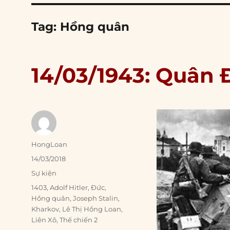
Tag:
Hồng quân
14/03/1943: Quân 
Author
HongLoan
Posted
14/03/2018
on
Categories
Sự kiện
Tags
1403
,
Adolf Hitler
,
Đức
,
Hồng quân
,
Joseph Stalin
,
Kharkov
,
Lê Thị Hồng Loan
,
Liên Xô
,
Thế chiến 2