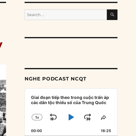
SEARCH
Search
for:
v
NGHE PODCAST NCQT
Audio
Player
Giai đoạn tiếp theo trong cuộc trấn áp
các dân tộc thiểu số của Trung Quốc
1
X
SKIP
PLAY
JUMP
CHANGE
SHARE
PLAYBACK
THIS
BACKWARD
PAUSE
FORWARD
00:00
RATE
16:25
EPISODE