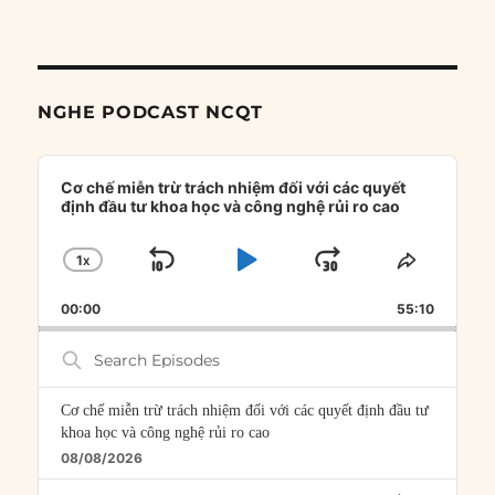
NGHE PODCAST NCQT
Audio
Player
Cơ chế miễn trừ trách nhiệm đối với các quyết
định đầu tư khoa học và công nghệ rủi ro cao
1
X
SKIP
PLAY
JUMP
CHANGE
SHARE
PLAYBACK
THIS
BACKWARD
PAUSE
FORWARD
00:00
RATE
55:10
EPISOD
Search
Episodes
Cơ chế miễn trừ trách nhiệm đối với các quyết định đầu tư
khoa học và công nghệ rủi ro cao
08/08/2026