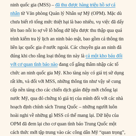
ninh quốc gia (MSS) –
đã thu được hàng triệu hồ sơ cá
nhân
từ Văn phòng Quản lý Nhân sự Mỹ (OPM). Mặc dù
chưa biết rõ tổng mức thiệt hại là bao nhiêu, vụ việc đã dấy
lên bao nỗi lo sợ về lỗ hổng dữ liệu được thu thập qua quá
trình kiểm tra lý lịch an ninh bảo mật, bao gồm cả thông tin
liên lạc quốc gia ở nước ngoài. Các chuyên gia an ninh đã
đúng khi cho rằng loại thông tin này là
cả một kho báu đối
với cơ quan tình báo nào
đang cố gắng thâm nhập các tổ
chức an ninh quốc gia Mỹ. Kho tàng này có giá trị sử dụng
rất lớn, và đối với MSS, những thông tin như vậy sẽ cung
cấp nền tảng cho các chiến dịch gián điệp mới chống lại
nước Mỹ, qua đó chứng tỏ giá trị của mình đối với các nhà
hoạch định chính sách Trung Quốc – những người luôn
hoài nghi về những gì MSS có thể mang lại. Dữ liệu của
OPM đã đem lại cho cơ quan tình báo Trung Quốc một
cách thức mới tập trung vào các công dân Mỹ “quan trọng”,