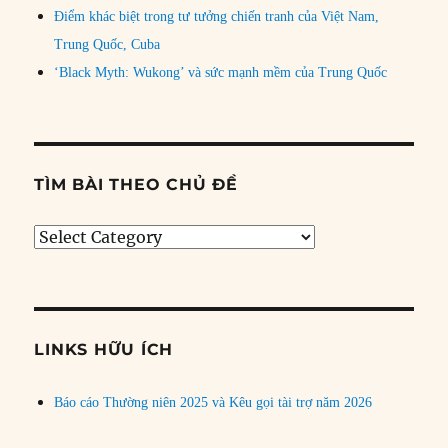
Điểm khác biệt trong tư tưởng chiến tranh của Việt Nam,
Trung Quốc, Cuba
‘Black Myth: Wukong’ và sức mạnh mềm của Trung Quốc
TÌM BÀI THEO CHỦ ĐỀ
Tìm
bài
theo
chủ
đề
LINKS HỮU ÍCH
Báo cáo Thường niên 2025 và Kêu gọi tài trợ năm 2026