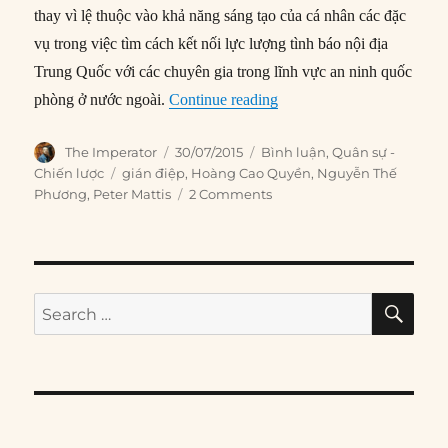
thay vì lệ thuộc vào khả năng sáng tạo của cá nhân các đặc
vụ trong việc tìm cách kết nối lực lượng tình báo nội địa
Trung Quốc với các chuyên gia trong lĩnh vực an ninh quốc
“Cuộc chiến tình báo mới
phòng ở nước ngoài.
Continue reading
Author
Posted
Categories
The Imperator
30/07/2015
Bình luận
,
Quân sự -
on
Tags
Chiến lược
gián điệp
,
Hoàng Cao Quyền
,
Nguyễn Thế
Phương
,
Peter Mattis
2 Comments
SE
Search
for: