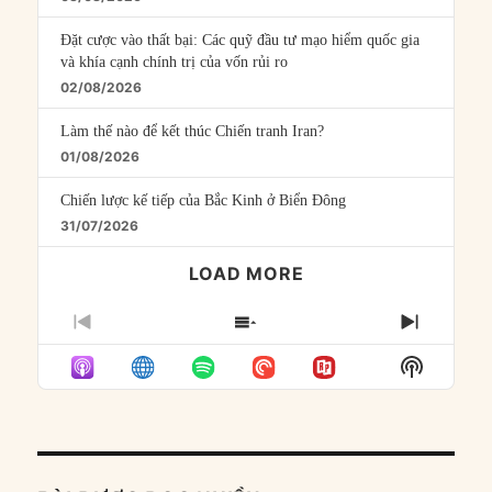
Đặt cược vào thất bại: Các quỹ đầu tư mạo hiểm quốc gia
và khía cạnh chính trị của vốn rủi ro
02/08/2026
Làm thế nào để kết thúc Chiến tranh Iran?
01/08/2026
Chiến lược kế tiếp của Bắc Kinh ở Biển Đông
31/07/2026
LOAD MORE
PREVIOUS
SHOW
NEXT
EPISODE
EPISODES
EPISO
Show
LIST
Podcast
Informat