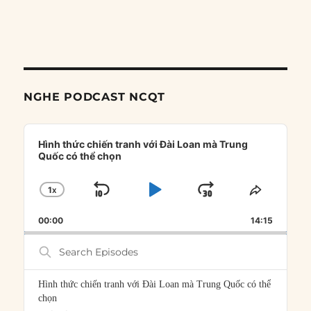
NGHE PODCAST NCQT
Audio
Player
Hình thức chiến tranh với Đài Loan mà Trung
Quốc có thể chọn
1
X
SKIP
PLAY
JUMP
CHANGE
SHARE
PLAYBACK
THIS
BACKWARD
PAUSE
FORWARD
00:00
RATE
14:15
EPISOD
Search
Episodes
Hình thức chiến tranh với Đài Loan mà Trung Quốc có thể
chọn