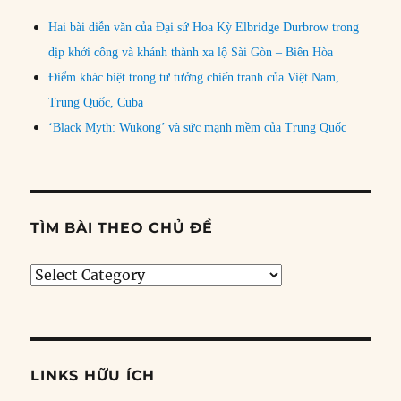
Hai bài diễn văn của Đại sứ Hoa Kỳ Elbridge Durbrow trong
dịp khởi công và khánh thành xa lộ Sài Gòn – Biên Hòa
Điểm khác biệt trong tư tưởng chiến tranh của Việt Nam,
Trung Quốc, Cuba
‘Black Myth: Wukong’ và sức mạnh mềm của Trung Quốc
TÌM BÀI THEO CHỦ ĐỀ
Tìm
bài
theo
chủ
đề
LINKS HỮU ÍCH