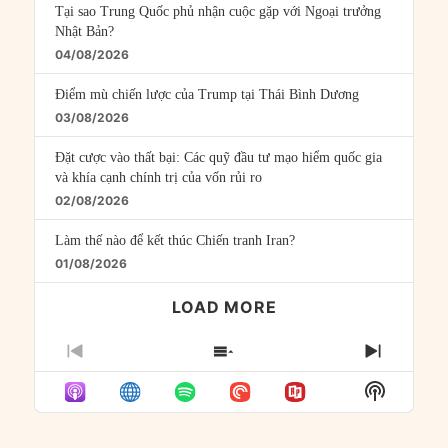
Tại sao Trung Quốc phủ nhận cuộc gặp với Ngoại trưởng
Nhật Bản?
04/08/2026
Điểm mù chiến lược của Trump tại Thái Bình Dương
03/08/2026
Đặt cược vào thất bại: Các quỹ đầu tư mạo hiểm quốc gia
và khía cạnh chính trị của vốn rủi ro
02/08/2026
Làm thế nào để kết thúc Chiến tranh Iran?
01/08/2026
LOAD MORE
PREVIOUS
SHOW
NEXT
EPISODE
EPISODES
EPISO
Show
LIST
Podcast
Informat