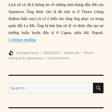
Lịch sử có rất ít thông tin về những năm tháng đầu đời của
Spartacus. Ông được cho là đã sinh ra ở Thrace (vùng
Balkan hiện nay) và có ý kiến cho rằng ông phục vụ trong
quân đội La Mã. Ông bị bán làm nô lệ và được đào tạo tại
trường huấn luyện đấu sĩ ở Capua, phía bắc Napoli.
“Spartacus – Thủ lĩnh nô lệ nổi dậy”
Continue reading
Author
Posted
Categories
Tags
honganhams
25/06/2015
Nhân vật
Phạm
on
Hồng Anh
,
Spartacus
0 Comments
SE
Search
for: