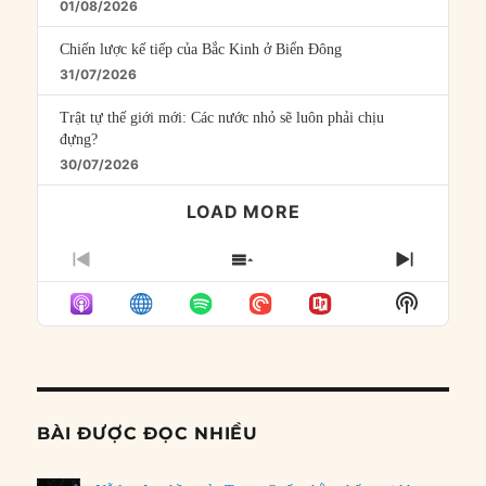
01/08/2026
Chiến lược kế tiếp của Bắc Kinh ở Biển Đông
31/07/2026
Trật tự thế giới mới: Các nước nhỏ sẽ luôn phải chịu
đựng?
30/07/2026
LOAD MORE
PREVIOUS
SHOW
NEXT
EPISODE
EPISODES
EPISO
Show
LIST
Podcast
Informat
BÀI ĐƯỢC ĐỌC NHIỀU