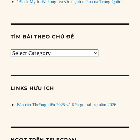
‘Black Myth: Wukong’ và sức mạnh mềm của Trung Quốc
TÌM BÀI THEO CHỦ ĐỀ
Tìm
bài
theo
chủ
đề
LINKS HỮU ÍCH
Báo cáo Thường niên 2025 và Kêu gọi tài trợ năm 2026
NCQT TRÊN TELEGRAM