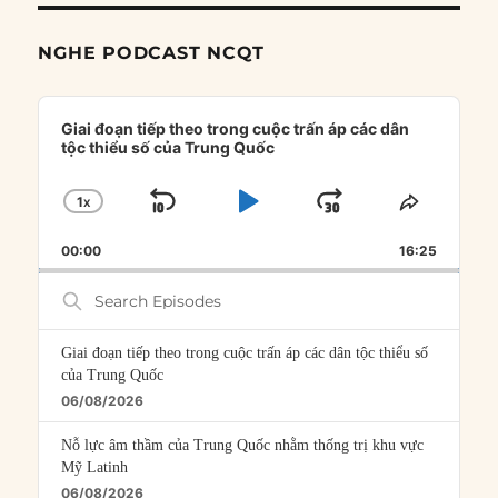
NGHE PODCAST NCQT
Audio
Player
Giai đoạn tiếp theo trong cuộc trấn áp các dân
tộc thiểu số của Trung Quốc
1
X
SKIP
PLAY
JUMP
CHANGE
SHARE
PLAYBACK
THIS
BACKWARD
PAUSE
FORWARD
00:00
RATE
16:25
EPISOD
Search
Episodes
Giai đoạn tiếp theo trong cuộc trấn áp các dân tộc thiểu số
của Trung Quốc
06/08/2026
Nỗ lực âm thầm của Trung Quốc nhằm thống trị khu vực
Mỹ Latinh
06/08/2026