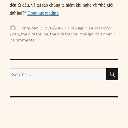
đến từ đâu, và tại sao chúng ta hiếm khi nghe về “thế giới
“Nguồn gốc khái niệm ‘Thế giới thứ ba
thứ hai?”
Continue reading
Author
Posted
Categories
Tags
HongLoan
09/12/2016
Hỏi-Đáp
Lê Thị Hồng
on
Loan
,
thế giới thứ ba
,
thế giới thứ hai
,
thế giới thứ nhất
0 Comments
SE
Search
for: