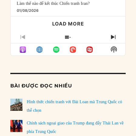
Làm thế nào để kết thúc Chiến tranh Iran?
01/08/2026
LOAD MORE
PREVIOUS
SHOW
NEXT
EPISODE
EPISODES
EPISO
Show
LIST
Podcast
Informat
BÀI ĐƯỢC ĐỌC NHIỀU
Hình thức chiến tranh với Đài Loan mà Trung Quốc có
thể chọn
Chính sách ngoại giao của Trump đang đẩy Thái Lan về
phía Trung Quốc