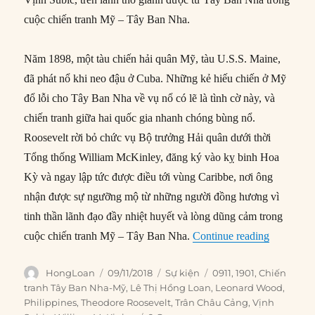
cuộc chiến tranh Mỹ – Tây Ban Nha.
Năm 1898, một tàu chiến hải quân Mỹ, tàu U.S.S. Maine,
đã phát nổ khi neo đậu ở Cuba. Những kẻ hiếu chiến ở Mỹ
đổ lỗi cho Tây Ban Nha về vụ nổ có lẽ là tình cờ này, và
chiến tranh giữa hai quốc gia nhanh chóng bùng nổ.
Roosevelt rời bỏ chức vụ Bộ trưởng Hải quân dưới thời
Tổng thống William McKinley, đăng ký vào kỵ binh Hoa
Kỳ và ngay lập tức được điều tới vùng Caribbe, nơi ông
nhận được sự ngưỡng mộ từ những người đồng hương vì
tinh thần lãnh đạo đầy nhiệt huyết và lòng dũng cảm trong
“09/11/190
cuộc chiến tranh Mỹ – Tây Ban Nha.
Continue reading
Author
Posted
Categories
Tags
HongLoan
09/11/2018
Sự kiện
0911
,
1901
,
Chiến
on
tranh Tây Ban Nha-Mỹ
,
Lê Thị Hồng Loan
,
Leonard Wood
,
Philippines
,
Theodore Roosevelt
,
Trân Châu Cảng
,
Vịnh