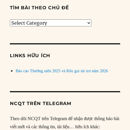
TÌM BÀI THEO CHỦ ĐỀ
Tìm
bài
theo
chủ
đề
LINKS HỮU ÍCH
Báo cáo Thường niên 2025 và Kêu gọi tài trợ năm 2026
NCQT TRÊN TELEGRAM
Theo dõi NCQT trên Telegram để nhận được thông báo bài
viết mới và các thông tin, tài liệu… hữu ích khác: