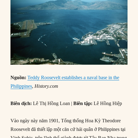
Nguồn:
Teddy Roosevelt establishes a naval base in the
Philippines
,
History.com
Biên dịch:
Lê Thị Hồng Loan |
Biên tập:
Lê Hồng Hiệp
Vào ngày này năm 1901, Tổng thống Hoa Kỳ Theodore
Roosevelt đã thiết lập một căn cứ hải quân ở Philippines tại
Vịnh Subic, trên lãnh thổ giành được từ Tây Ban Nha trong