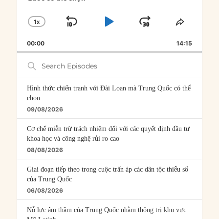
1
X
SKIP
PLAY
JUMP
CHANGE
SHARE
PLAYBACK
THIS
BACKWARD
PAUSE
FORWARD
00:00
RATE
14:15
EPISOD
Search
Episodes
Hình thức chiến tranh với Đài Loan mà Trung Quốc có thể
chọn
09/08/2026
Cơ chế miễn trừ trách nhiệm đối với các quyết định đầu tư
khoa học và công nghệ rủi ro cao
08/08/2026
Giai đoạn tiếp theo trong cuộc trấn áp các dân tộc thiểu số
của Trung Quốc
06/08/2026
Nỗ lực âm thầm của Trung Quốc nhằm thống trị khu vực