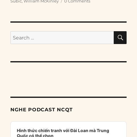
Subic
,
William McKinley
0 Comments
SE
Search
for:
NGHE PODCAST NCQT
Audio
Player
Hình thức chiến tranh với Đài Loan mà Trung
Quốc có thể chọn