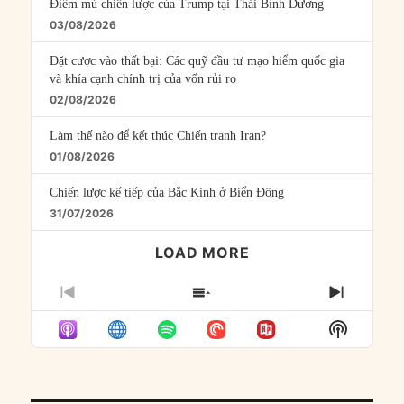
Điểm mù chiến lược của Trump tại Thái Bình Dương
03/08/2026
Đặt cược vào thất bại: Các quỹ đầu tư mạo hiểm quốc gia
và khía cạnh chính trị của vốn rủi ro
02/08/2026
Làm thế nào để kết thúc Chiến tranh Iran?
01/08/2026
Chiến lược kế tiếp của Bắc Kinh ở Biển Đông
31/07/2026
LOAD MORE
PREVIOUS
SHOW
NEXT
EPISODE
EPISODES
EPISO
Show
LIST
Podcast
Informat