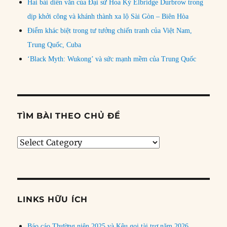
Hai bài diễn văn của Đại sứ Hoa Kỳ Elbridge Durbrow trong
dịp khởi công và khánh thành xa lộ Sài Gòn – Biên Hòa
Điểm khác biệt trong tư tưởng chiến tranh của Việt Nam,
Trung Quốc, Cuba
‘Black Myth: Wukong’ và sức mạnh mềm của Trung Quốc
TÌM BÀI THEO CHỦ ĐỀ
Tìm
bài
theo
chủ
đề
LINKS HỮU ÍCH
Báo cáo Thường niên 2025 và Kêu gọi tài trợ năm 2026