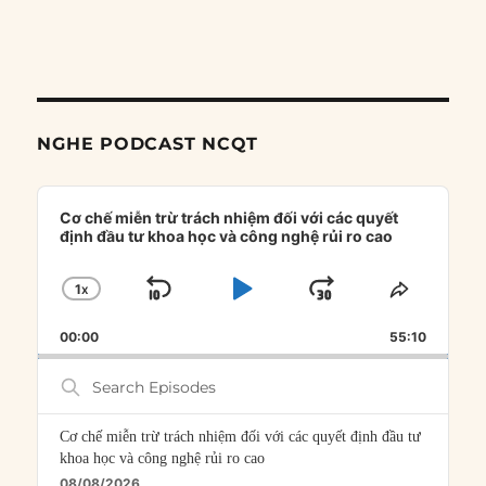
NGHE PODCAST NCQT
Audio
Player
Cơ chế miễn trừ trách nhiệm đối với các quyết
định đầu tư khoa học và công nghệ rủi ro cao
1
X
SKIP
PLAY
JUMP
CHANGE
SHARE
PLAYBACK
THIS
BACKWARD
PAUSE
FORWARD
00:00
RATE
55:10
EPISOD
Search
Episodes
Cơ chế miễn trừ trách nhiệm đối với các quyết định đầu tư
khoa học và công nghệ rủi ro cao
08/08/2026