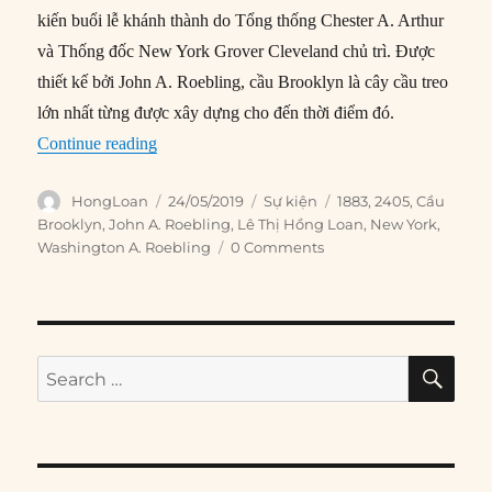
kiến ​​buổi lễ khánh thành do Tổng thống Chester A. Arthur
và Thống đốc New York Grover Cleveland chủ trì. Được
thiết kế bởi John A. Roebling, cầu Brooklyn là cây cầu treo
lớn nhất từng được xây dựng cho đến thời điểm đó.
“24/05/1883: Khánh thành cầu Brooklyn”
Continue reading
Author
Posted
Categories
Tags
HongLoan
24/05/2019
Sự kiện
1883
,
2405
,
Cầu
on
Brooklyn
,
John A. Roebling
,
Lê Thị Hồng Loan
,
New York
,
Washington A. Roebling
0 Comments
SE
Search
for: