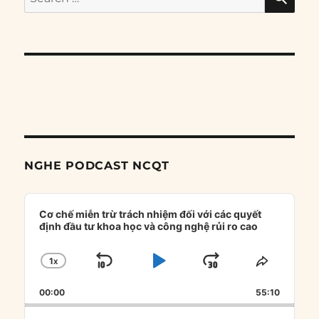
for:
NGHE PODCAST NCQT
Audio
Player
Cơ chế miễn trừ trách nhiệm đối với các quyết
định đầu tư khoa học và công nghệ rủi ro cao
1
X
SKIP
PLAY
JUMP
CHANGE
SHARE
PLAYBACK
THIS
BACKWARD
PAUSE
FORWARD
00:00
RATE
55:10
EPISOD
Search