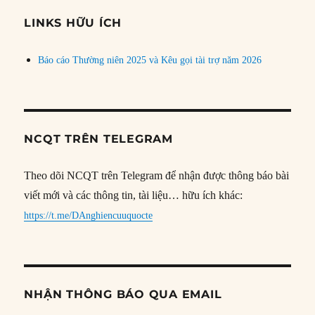
chủ
đề
LINKS HỮU ÍCH
Báo cáo Thường niên 2025 và Kêu gọi tài trợ năm 2026
NCQT TRÊN TELEGRAM
Theo dõi NCQT trên Telegram để nhận được thông báo bài
viết mới và các thông tin, tài liệu… hữu ích khác:
https://t.me/DAnghiencuuquocte
NHẬN THÔNG BÁO QUA EMAIL