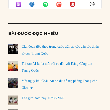
EPISODE
EPISODES
EPISO
Show
LIST
Podcast
Informat
BÀI ĐƯỢC ĐỌC NHIỀU
Giai đoạn tiếp theo trong cuộc trấn áp các dân tộc thiểu
số của Trung Quốc
Tại sao AI lại là một rủi ro đối với Đảng Cộng sản
Trung Quốc
Mối nguy khi Châu Âu do dự hỗ trợ phòng không cho
Ukraine
Thế giới hôm nay: 07/08/2026