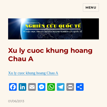
MENU
Nghiên cứu quốc tế
Xu ly cuoc khung hoang
Chau A
Xu ly cuoc khung hoang Chau A
F
Li
E
M
W
T
P
S
a
n
m
e
h
el
ri
h
c
k
ai
ss
at
e
n
a
Posted
01/06/2013
on