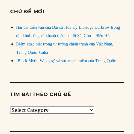
CHỦ ĐỀ MỚI
Hai bài diễn văn của Đại sứ Hoa Kỳ Elbridge Durbrow trong
dịp khởi công và khánh thành xa lộ Sài Gòn – Biên Hòa
Điểm khác biệt trong tư tưởng chiến tranh của Việt Nam,
Trung Quốc, Cuba
‘Black Myth: Wukong’ và sức mạnh mềm của Trung Quốc
TÌM BÀI THEO CHỦ ĐỀ
Tìm
bài
theo