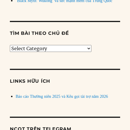
‘Black Myth: Wukong’ và sức mạnh mềm của Trung Quốc
TÌM BÀI THEO CHỦ ĐỀ
Tìm
bài
theo
chủ
đề
LINKS HỮU ÍCH
Báo cáo Thường niên 2025 và Kêu gọi tài trợ năm 2026
NCQT TRÊN TELEGRAM