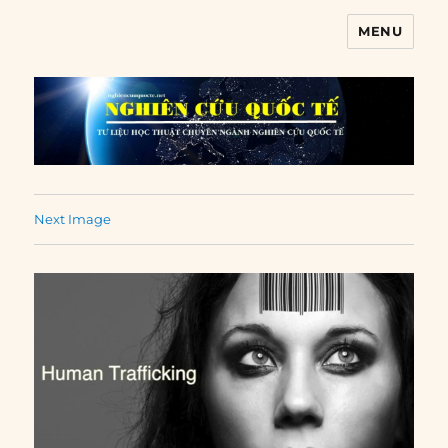
MENU
Nghiên cứu quốc tế
Next Image