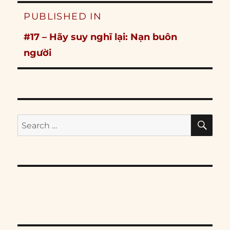
Post
PUBLISHED IN
navigation
#17 – Hãy suy nghĩ lại: Nạn buôn
người
SE
Search
for: