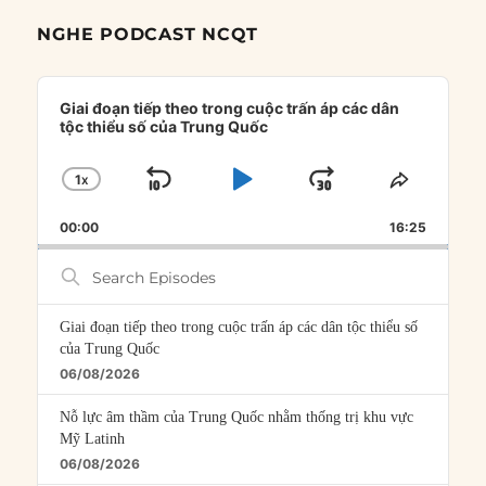
NGHE PODCAST NCQT
Audio
Player
Giai đoạn tiếp theo trong cuộc trấn áp các dân
tộc thiểu số của Trung Quốc
1
X
SKIP
PLAY
JUMP
CHANGE
SHARE
PLAYBACK
THIS
BACKWARD
PAUSE
FORWARD
00:00
RATE
16:25
EPISOD
Search
Episodes
Giai đoạn tiếp theo trong cuộc trấn áp các dân tộc thiểu số
của Trung Quốc
06/08/2026
Nỗ lực âm thầm của Trung Quốc nhằm thống trị khu vực
Mỹ Latinh
06/08/2026