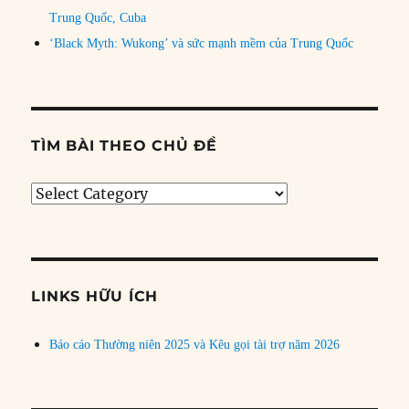
Trung Quốc, Cuba
‘Black Myth: Wukong’ và sức mạnh mềm của Trung Quốc
TÌM BÀI THEO CHỦ ĐỀ
Tìm
bài
theo
chủ
đề
LINKS HỮU ÍCH
Báo cáo Thường niên 2025 và Kêu gọi tài trợ năm 2026