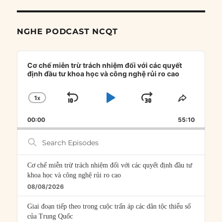
NGHE PODCAST NCQT
Audio
Player
Cơ chế miễn trừ trách nhiệm đối với các quyết
định đầu tư khoa học và công nghệ rủi ro cao
1
X
SKIP
PLAY
JUMP
CHANGE
SHARE
PLAYBACK
THIS
BACKWARD
PAUSE
FORWARD
00:00
RATE
55:10
EPISOD
Search
Episodes
Cơ chế miễn trừ trách nhiệm đối với các quyết định đầu tư
khoa học và công nghệ rủi ro cao
08/08/2026
Giai đoạn tiếp theo trong cuộc trấn áp các dân tộc thiểu số
của Trung Quốc