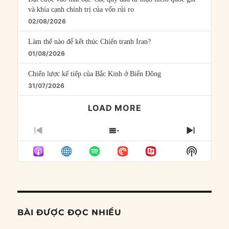
và khía cạnh chính trị của vốn rủi ro
02/08/2026
Làm thế nào để kết thúc Chiến tranh Iran?
01/08/2026
Chiến lược kế tiếp của Bắc Kinh ở Biển Đông
31/07/2026
LOAD MORE
PREVIOUS
SHOW
NEXT
EPISODE
EPISODES
EPISO
Show
LIST
Podcast
Informat
BÀI ĐƯỢC ĐỌC NHIỀU