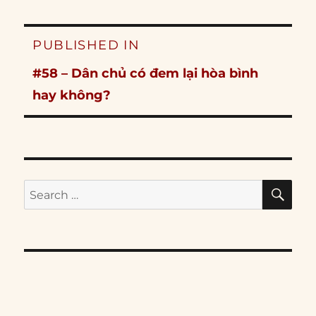
Post
PUBLISHED IN
navigation
#58 – Dân chủ có đem lại hòa bình
hay không?
SE
Search
for: