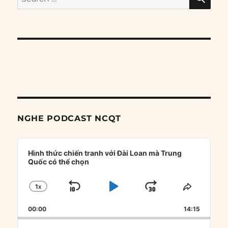
for:
NGHE PODCAST NCQT
Audio
Player
Hình thức chiến tranh với Đài Loan mà Trung
Quốc có thể chọn
1
X
SKIP
PLAY
JUMP
CHANGE
SHARE
PLAYBACK
THIS
BACKWARD
PAUSE
FORWARD
00:00
RATE
14:15
EPISOD
Search