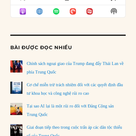
PREVIOUS
SHOW
NEXT
EPISODE
EPISODES
EPISO
Show
LIST
Podcast
Informat
BÀI ĐƯỢC ĐỌC NHIỀU
Chính sách ngoại giao của Trump đang đẩy Thái Lan về
phía Trung Quốc
Cơ chế miễn trừ trách nhiệm đối với các quyết định đầu
tư khoa học và công nghệ rủi ro cao
Tại sao AI lại là một rủi ro đối với Đảng Cộng sản
Trung Quốc
Giai đoạn tiếp theo trong cuộc trấn áp các dân tộc thiểu
số của Trung Quốc