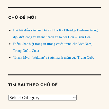
CHỦ ĐỀ MỚI
Hai bài diễn văn của Đại sứ Hoa Kỳ Elbridge Durbrow trong
dịp khởi công và khánh thành xa lộ Sài Gòn – Biên Hòa
Điểm khác biệt trong tư tưởng chiến tranh của Việt Nam,
Trung Quốc, Cuba
‘Black Myth: Wukong’ và sức mạnh mềm của Trung Quốc
TÌM BÀI THEO CHỦ ĐỀ
Tìm
bài