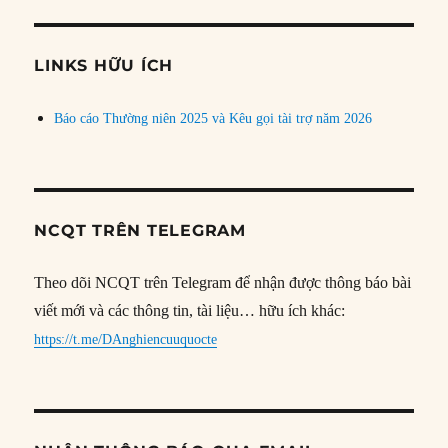
theo
chủ
đề
LINKS HỮU ÍCH
Báo cáo Thường niên 2025 và Kêu gọi tài trợ năm 2026
NCQT TRÊN TELEGRAM
Theo dõi NCQT trên Telegram để nhận được thông báo bài
viết mới và các thông tin, tài liệu… hữu ích khác:
https://t.me/DAnghiencuuquocte