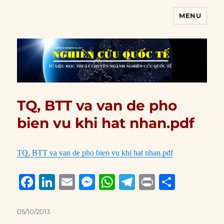
MENU
Nghiên cứu quốc tế
TQ, BTT va van de pho
bien vu khi hat nhan.pdf
TQ, BTT va van de pho bien vu khi hat nhan.pdf
F
Li
E
M
W
T
P
S
a
n
m
e
h
el
ri
h
c
k
ai
ss
at
e
n
a
Posted
05/10/2013
on