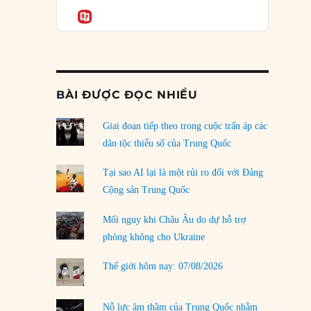
Podcast
của phe cánh hữu mới
Informatio
04/08/2026
Tại sao Trung Quốc phủ nhận cuộc gặp với
Ngoại trưởng Nhật Bản?
04/08/2026
BÀI ĐƯỢC ĐỌC NHIỀU
Điểm mù chiến lược của Trump tại Thái Bình
Dương
Giai đoạn tiếp theo trong cuộc trấn áp các
03/08/2026
dân tộc thiểu số của Trung Quốc
Đặt cược vào thất bại: Các quỹ đầu tư mạo
Tại sao AI lại là một rủi ro đối với Đảng
hiểm quốc gia và khía cạnh chính trị của vốn
Cộng sản Trung Quốc
rủi ro
02/08/2026
Mối nguy khi Châu Âu do dự hỗ trợ
phòng không cho Ukraine
Làm thế nào để kết thúc Chiến tranh Iran?
01/08/2026
Thế giới hôm nay: 07/08/2026
Chiến lược kế tiếp của Bắc Kinh ở Biển Đông
31/07/2026
Nỗ lực âm thầm của Trung Quốc nhằm