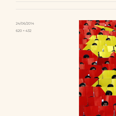
Posted
24/06/2014
on
Full
620 × 432
size