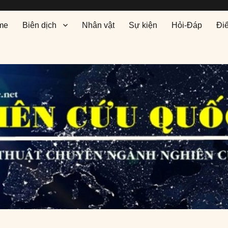
me
Biên dịch
Nhân vật
Sự kiện
Hỏi-Đáp
Đi