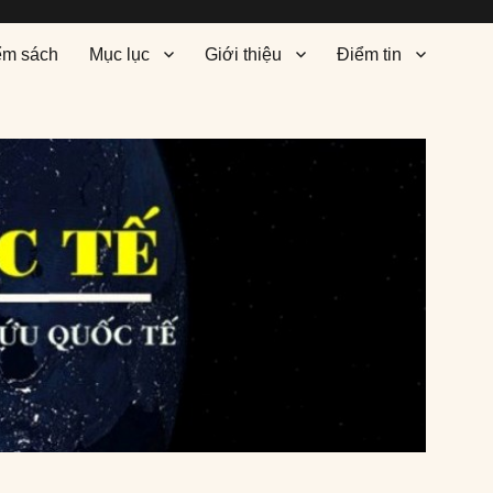
ểm sách
Mục lục
Giới thiệu
Điểm tin