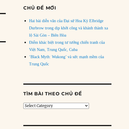
CHỦ ĐỀ MỚI
Hai bài diễn văn của Đại sứ Hoa Kỳ Elbridge
Durbrow trong dịp khởi công và khánh thành xa
lộ Sài Gòn – Biên Hòa
Điểm khác biệt trong tư tưởng chiến tranh của
Việt Nam, Trung Quốc, Cuba
‘Black Myth: Wukong’ và sức mạnh mềm của
Trung Quốc
TÌM BÀI THEO CHỦ ĐỀ
Tìm
bài
theo
chủ