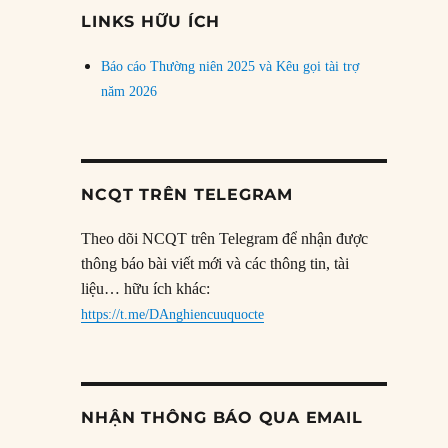
đề
LINKS HỮU ÍCH
Báo cáo Thường niên 2025 và Kêu gọi tài trợ
năm 2026
NCQT TRÊN TELEGRAM
Theo dõi NCQT trên Telegram để nhận được
thông báo bài viết mới và các thông tin, tài
liệu… hữu ích khác:
https://t.me/DAnghiencuuquocte
NHẬN THÔNG BÁO QUA EMAIL