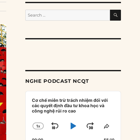
SEARCH
Search
for:
NGHE PODCAST NCQT
Audio
Player
Cơ chế miễn trừ trách nhiệm đối với
các quyết định đầu tư khoa học và
công nghệ rủi ro cao
1
X
SKIP
PLAY
JUMP
CHANGE
SHARE
PLAYBACK
THIS
BACKWARD
PAUSE
FORWARD
00:00
55:10