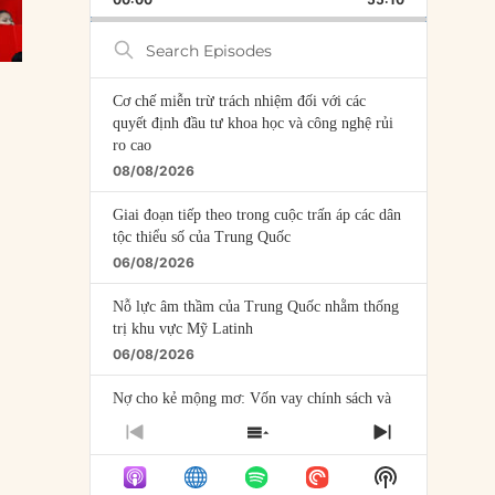
RATE
EPISODE
Search
Episodes
Cơ chế miễn trừ trách nhiệm đối với các
quyết định đầu tư khoa học và công nghệ rủi
ro cao
08/08/2026
Giai đoạn tiếp theo trong cuộc trấn áp các dân
tộc thiểu số của Trung Quốc
06/08/2026
Nỗ lực âm thầm của Trung Quốc nhằm thống
trị khu vực Mỹ Latinh
06/08/2026
Nợ cho kẻ mộng mơ: Vốn vay chính sách và
giới hạn của việc cho startup vay vốn
PREVIOUS
SHOW
NEXT
05/08/2026
EPISODE
EPISODES
EPISODE
Show
LIST
Mỹ Latinh đang trở thành “phòng thí nghiệm”