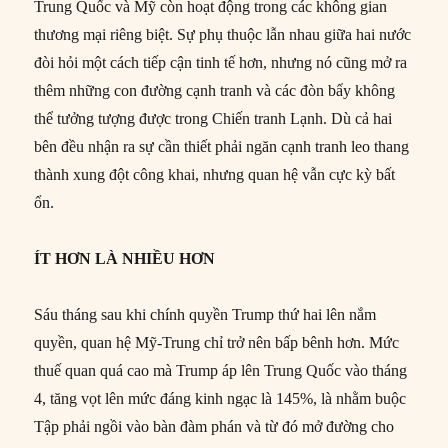
Trung Quốc và Mỹ còn hoạt động trong các không gian
thương mại riêng biệt. Sự phụ thuộc lẫn nhau giữa hai nước
đòi hỏi một cách tiếp cận tinh tế hơn, nhưng nó cũng mở ra
thêm những con đường cạnh tranh và các đòn bẩy không
thể tưởng tượng được trong Chiến tranh Lạnh. Dù cả hai
bên đều nhận ra sự cần thiết phải ngăn cạnh tranh leo thang
thành xung đột công khai, nhưng quan hệ vẫn cực kỳ bất
ổn.
ÍT HƠN LÀ NHIỀU HƠN
Sáu tháng sau khi chính quyền Trump thứ hai lên nắm
quyền, quan hệ Mỹ-Trung chỉ trở nên bấp bênh hơn. Mức
thuế quan quá cao mà Trump áp lên Trung Quốc vào tháng
4, tăng vọt lên mức đáng kinh ngạc là 145%, là nhằm buộc
Tập phải ngồi vào bàn đàm phán và từ đó mở đường cho