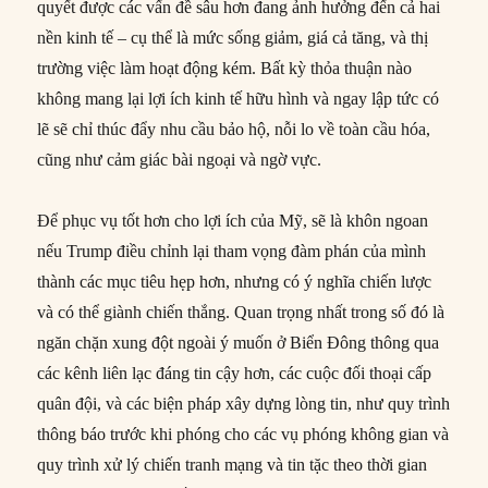
quyết được các vấn đề sâu hơn đang ảnh hưởng đến cả hai
nền kinh tế – cụ thể là mức sống giảm, giá cả tăng, và thị
trường việc làm hoạt động kém. Bất kỳ thỏa thuận nào
không mang lại lợi ích kinh tế hữu hình và ngay lập tức có
lẽ sẽ chỉ thúc đẩy nhu cầu bảo hộ, nỗi lo về toàn cầu hóa,
cũng như cảm giác bài ngoại và ngờ vực.
Để phục vụ tốt hơn cho lợi ích của Mỹ, sẽ là khôn ngoan
nếu Trump điều chỉnh lại tham vọng đàm phán của mình
thành các mục tiêu hẹp hơn, nhưng có ý nghĩa chiến lược
và có thể giành chiến thắng. Quan trọng nhất trong số đó là
ngăn chặn xung đột ngoài ý muốn ở Biển Đông thông qua
các kênh liên lạc đáng tin cậy hơn, các cuộc đối thoại cấp
quân đội, và các biện pháp xây dựng lòng tin, như quy trình
thông báo trước khi phóng cho các vụ phóng không gian và
quy trình xử lý chiến tranh mạng và tin tặc theo thời gian