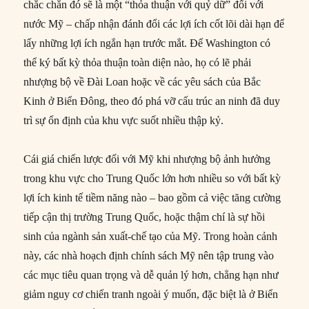
chắc chắn đó sẽ là một “thỏa thuận với quỷ dữ” đối với
nước Mỹ – chấp nhận đánh đổi các lợi ích cốt lõi dài hạn để
lấy những lợi ích ngắn hạn trước mắt. Để Washington có
thể ký bất kỳ thỏa thuận toàn diện nào, họ có lẽ phải
nhượng bộ về Đài Loan hoặc về các yêu sách của Bắc
Kinh ở Biển Đông, theo đó phá vỡ cấu trúc an ninh đã duy
trì sự ổn định của khu vực suốt nhiều thập kỷ.
Cái giá chiến lược đối với Mỹ khi nhượng bộ ảnh hưởng
trong khu vực cho Trung Quốc lớn hơn nhiều so với bất kỳ
lợi ích kinh tế tiềm năng nào – bao gồm cả việc tăng cường
tiếp cận thị trường Trung Quốc, hoặc thậm chí là sự hồi
sinh của ngành sản xuất-chế tạo của Mỹ. Trong hoàn cảnh
này, các nhà hoạch định chính sách Mỹ nên tập trung vào
các mục tiêu quan trọng và dễ quản lý hơn, chẳng hạn như
giảm nguy cơ chiến tranh ngoài ý muốn, đặc biệt là ở Biển