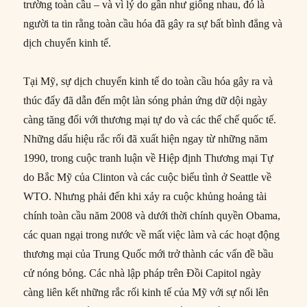
trường toàn cầu – và vì lý do gần như giống nhau, đó là
người ta tin rằng toàn cầu hóa đã gây ra sự bất bình đẳng và
dịch chuyển kinh tế.
Tại Mỹ, sự dịch chuyển kinh tế do toàn cầu hóa gây ra và
thúc đẩy đã dẫn đến một làn sóng phản ứng dữ dội ngày
càng tăng đối với thương mại tự do và các thể chế quốc tế.
Những dấu hiệu rắc rối đã xuất hiện ngay từ những năm
1990, trong cuộc tranh luận về Hiệp định Thương mại Tự
do Bắc Mỹ của Clinton và các cuộc biểu tình ở Seattle về
WTO. Nhưng phải đến khi xảy ra cuộc khủng hoảng tài
chính toàn cầu năm 2008 và dưới thời chính quyền Obama,
các quan ngại trong nước về mất việc làm và các hoạt động
thương mại của Trung Quốc mới trở thành các vấn đề bầu
cử nóng bỏng. Các nhà lập pháp trên Đồi Capitol ngày
càng liên kết những rắc rối kinh tế của Mỹ với sự nổi lên