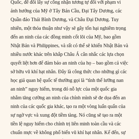
Quốc, để đổi lấy sự công nhận tương tự đối với phạm vi
ảnh hưởng của Mỹ ở Tây Bán Cầu, Đại Tây Dương, các
Quần đảo Thái Bình Dương, và Châu Đại Dương. Tuy
nhiên, một thỏa thuận như vậy sẽ gây tổn hại nghiêm trọng
đến an ninh của các đồng minh cốt lõi của Mỹ, bao gồm
Nhật Bản và Philippines, và rất có thể sẽ khiến Nhật Bản và
nhiều nước khác trên khắp Châu Á cân nhắc các lựa chọn
quyết liệt hơn để đảm bảo an ninh của họ – bao gồm cả việc
sở hữu vũ khí hạt nhân. Đây là công thức cho những gì các
học giả quan hệ quốc tế thường gọi là “tình thế lưỡng nan
an ninh” nguy hiểm, trong đó nỗ lực của một quốc gia
nhằm tăng cường an ninh của chính mình sẽ đe dọa đến an
ninh của các quốc gia khác, tạo ra một vòng luẩn quẩn của
sự ngờ vực và xung đột tiềm tàng. Nó cũng sẽ tạo ra một
tiền lệ nguy hiểm cho chính trị liên minh toàn cầu và các
chuẩn mực về không phổ biến vũ khí hạt nhân. Kế đến, sự