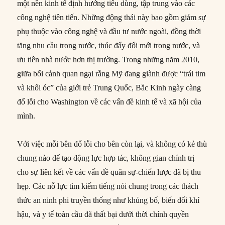
một nền kinh tế định hướng tiêu dùng, tập trung vào các
công nghệ tiên tiến. Những động thái này bao gồm giảm sự
phụ thuộc vào công nghệ và đầu tư nước ngoài, đồng thời
tăng nhu cầu trong nước, thúc đẩy đổi mới trong nước, và
ưu tiên nhà nước hơn thị trường. Trong những năm 2010,
giữa bối cảnh quan ngại rằng Mỹ đang giành được “trái tim
và khối óc” của giới trẻ Trung Quốc, Bắc Kinh ngày càng
đổ lỗi cho Washington về các vấn đề kinh tế và xã hội của
mình.
Với việc mỗi bên đổ lỗi cho bên còn lại, và không có kẻ thù
chung nào để tạo động lực hợp tác, không gian chính trị
cho sự liên kết về các vấn đề quân sự-chiến lược đã bị thu
hẹp. Các nỗ lực tìm kiếm tiếng nói chung trong các thách
thức an ninh phi truyền thống như khủng bố, biến đổi khí
hậu, và y tế toàn cầu đã thất bại dưới thời chính quyền