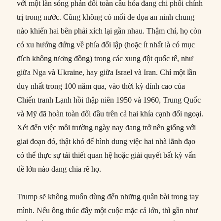
với một làn sóng phản đối toàn cầu hóa đang chi phối chính
trị trong nước. Cũng không có mối đe dọa an ninh chung
nào khiến hai bên phải xích lại gần nhau. Thậm chí, họ còn
có xu hướng đứng về phía đối lập (hoặc ít nhất là có mục
đích không tương đồng) trong các xung đột quốc tế, như
giữa Nga và Ukraine, hay giữa Israel và Iran. Chỉ một lần
duy nhất trong 100 năm qua, vào thời kỳ đỉnh cao của
Chiến tranh Lạnh hồi thập niên 1950 và 1960, Trung Quốc
và Mỹ đã hoàn toàn đối đầu trên cả hai khía cạnh đối ngoại.
Xét đến việc môi trường ngày nay đang trở nên giống với
giai đoạn đó, thật khó để hình dung việc hai nhà lãnh đạo
có thể thực sự tái thiết quan hệ hoặc giải quyết bất kỳ vấn
đề lớn nào đang chia rẽ họ.
Trump sẽ không muốn dùng đến những quân bài trong tay
mình. Nếu ông thúc đẩy một cuộc mặc cả lớn, thì gần như