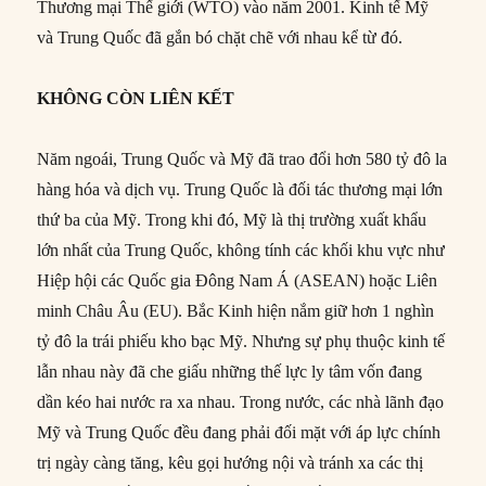
Thương mại Thế giới (WTO) vào năm 2001. Kinh tế Mỹ
và Trung Quốc đã gắn bó chặt chẽ với nhau kể từ đó.
KHÔNG CÒN LIÊN KẾT
Năm ngoái, Trung Quốc và Mỹ đã trao đổi hơn 580 tỷ đô la
hàng hóa và dịch vụ. Trung Quốc là đối tác thương mại lớn
thứ ba của Mỹ. Trong khi đó, Mỹ là thị trường xuất khẩu
lớn nhất của Trung Quốc, không tính các khối khu vực như
Hiệp hội các Quốc gia Đông Nam Á (ASEAN) hoặc Liên
minh Châu Âu (EU). Bắc Kinh hiện nắm giữ hơn 1 nghìn
tỷ đô la trái phiếu kho bạc Mỹ. Nhưng sự phụ thuộc kinh tế
lẫn nhau này đã che giấu những thế lực ly tâm vốn đang
dần kéo hai nước ra xa nhau. Trong nước, các nhà lãnh đạo
Mỹ và Trung Quốc đều đang phải đối mặt với áp lực chính
trị ngày càng tăng, kêu gọi hướng nội và tránh xa các thị