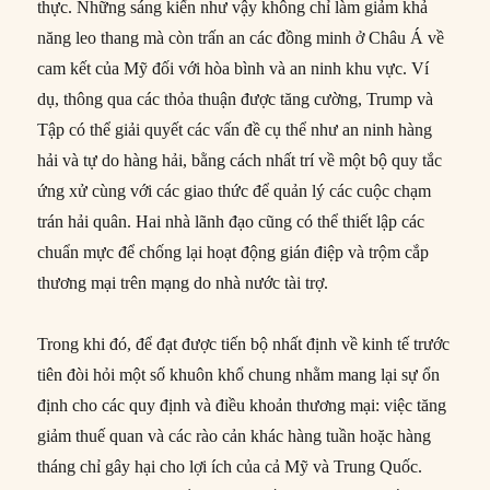
thực. Những sáng kiến như vậy không chỉ làm giảm khả
năng leo thang mà còn trấn an các đồng minh ở Châu Á về
cam kết của Mỹ đối với hòa bình và an ninh khu vực. Ví
dụ, thông qua các thỏa thuận được tăng cường, Trump và
Tập có thể giải quyết các vấn đề cụ thể như an ninh hàng
hải và tự do hàng hải, bằng cách nhất trí về một bộ quy tắc
ứng xử cùng với các giao thức để quản lý các cuộc chạm
trán hải quân. Hai nhà lãnh đạo cũng có thể thiết lập các
chuẩn mực để chống lại hoạt động gián điệp và trộm cắp
thương mại trên mạng do nhà nước tài trợ.
Trong khi đó, để đạt được tiến bộ nhất định về kinh tế trước
tiên đòi hỏi một số khuôn khổ chung nhằm mang lại sự ổn
định cho các quy định và điều khoản thương mại: việc tăng
giảm thuế quan và các rào cản khác hàng tuần hoặc hàng
tháng chỉ gây hại cho lợi ích của cả Mỹ và Trung Quốc.