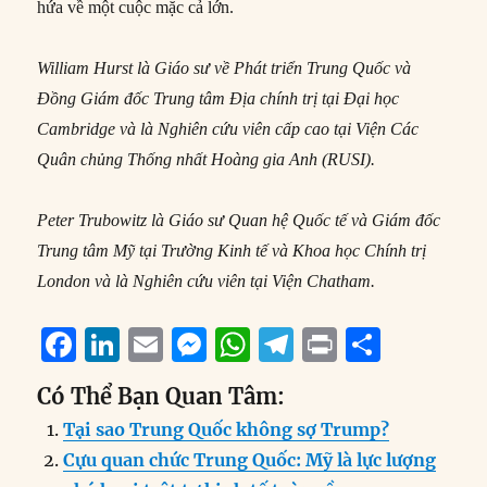
hứa về một cuộc mặc cả lớn.
William Hurst là Giáo sư về Phát triển Trung Quốc và
Đồng Giám đốc Trung tâm Địa chính trị tại Đại học
Cambridge và là Nghiên cứu viên cấp cao tại Viện Các
Quân chủng Thống nhất Hoàng gia Anh (RUSI).
Peter Trubowitz là Giáo sư Quan hệ Quốc tế và Giám đốc
Trung tâm Mỹ tại Trường Kinh tế và Khoa học Chính trị
London và là Nghiên cứu viên tại Viện Chatham.
F
Li
E
M
W
T
P
S
a
n
m
e
h
el
ri
h
Có Thể Bạn Quan Tâm:
c
k
ai
ss
at
e
n
a
Tại sao Trung Quốc không sợ Trump?
e
e
l
e
s
g
t
re
Cựu quan chức Trung Quốc: Mỹ là lực lượng
b
d
n
A
r