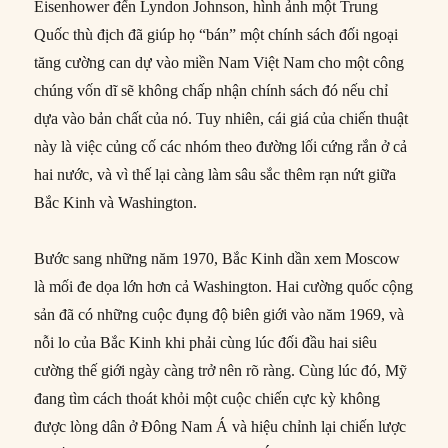
Eisenhower đến Lyndon Johnson, hình ảnh một Trung
Quốc thù địch đã giúp họ “bán” một chính sách đối ngoại
tăng cường can dự vào miền Nam Việt Nam cho một công
chúng vốn dĩ sẽ không chấp nhận chính sách đó nếu chỉ
dựa vào bản chất của nó. Tuy nhiên, cái giá của chiến thuật
này là việc củng cố các nhóm theo đường lối cứng rắn ở cả
hai nước, và vì thế lại càng làm sâu sắc thêm rạn nứt giữa
Bắc Kinh và Washington.
Bước sang những năm 1970, Bắc Kinh dần xem Moscow
là mối đe dọa lớn hơn cả Washington. Hai cường quốc cộng
sản đã có những cuộc đụng độ biên giới vào năm 1969, và
nỗi lo của Bắc Kinh khi phải cùng lúc đối đầu hai siêu
cường thế giới ngày càng trở nên rõ ràng. Cùng lúc đó, Mỹ
đang tìm cách thoát khỏi một cuộc chiến cực kỳ không
được lòng dân ở Đông Nam Á và hiệu chỉnh lại chiến lược