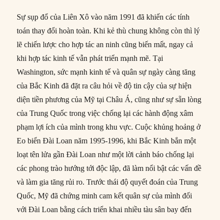
Sự sụp đổ của Liên Xô vào năm 1991 đã khiến các tính
toán thay đổi hoàn toàn. Khi kẻ thù chung không còn thì lý
lẽ chiến lược cho hợp tác an ninh cũng biến mất, ngay cả
khi hợp tác kinh tế vẫn phát triển mạnh mẽ. Tại
Washington, sức mạnh kinh tế và quân sự ngày càng tăng
của Bắc Kinh đã đặt ra câu hỏi về độ tin cậy của sự hiện
diện tiền phương của Mỹ tại Châu Á, cũng như sự sẵn lòng
của Trung Quốc trong việc chống lại các hành động xâm
phạm lợi ích của mình trong khu vực. Cuộc khủng hoảng ở
Eo biển Đài Loan năm 1995-1996, khi Bắc Kinh bắn một
loạt tên lửa gần Đài Loan như một lời cảnh báo chống lại
các phong trào hướng tới độc lập, đã làm nổi bật các vấn đề
và làm gia tăng rủi ro. Trước thái độ quyết đoán của Trung
Quốc, Mỹ đã chứng minh cam kết quân sự của mình đối
với Đài Loan bằng cách triển khai nhiều tàu sân bay đến