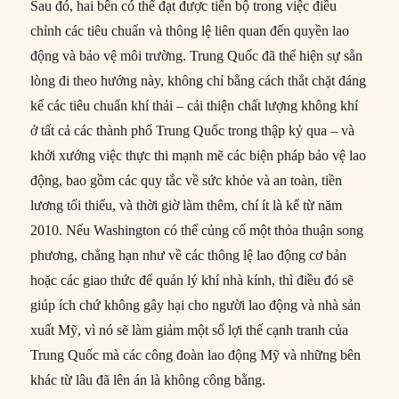
Sau đó, hai bên có thể đạt được tiến bộ trong việc điều
chỉnh các tiêu chuẩn và thông lệ liên quan đến quyền lao
động và bảo vệ môi trường. Trung Quốc đã thể hiện sự sẵn
lòng đi theo hướng này, không chỉ bằng cách thắt chặt đáng
kể các tiêu chuẩn khí thải – cải thiện chất lượng không khí
ở tất cả các thành phố Trung Quốc trong thập kỷ qua – và
khởi xướng việc thực thi mạnh mẽ các biện pháp bảo vệ lao
động, bao gồm các quy tắc về sức khỏe và an toàn, tiền
lương tối thiểu, và thời giờ làm thêm, chí ít là kể từ năm
2010. Nếu Washington có thể củng cố một thỏa thuận song
phương, chẳng hạn như về các thông lệ lao động cơ bản
hoặc các giao thức để quản lý khí nhà kính, thì điều đó sẽ
giúp ích chứ không gây hại cho người lao động và nhà sản
xuất Mỹ, vì nó sẽ làm giảm một số lợi thế cạnh tranh của
Trung Quốc mà các công đoàn lao động Mỹ và những bên
khác từ lâu đã lên án là không công bằng.