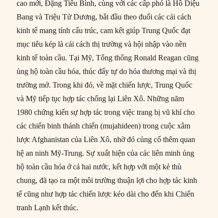
cao mới, Đặng Tiểu Bình, cùng với các cấp phó là Hồ Diệu
Bang và Triệu Tử Dương, bắt đầu theo đuổi các cải cách
kinh tế mang tính cấu trúc, cam kết giúp Trung Quốc đạt
mục tiêu kép là cải cách thị trường và hội nhập vào nền
kinh tế toàn cầu. Tại Mỹ, Tổng thống Ronald Reagan cũng
ủng hộ toàn cầu hóa, thúc đẩy tự do hóa thương mại và thị
trường mở. Trong khi đó, về mặt chiến lược, Trung Quốc
và Mỹ tiếp tục hợp tác chống lại Liên Xô. Những năm
1980 chứng kiến sự hợp tác trong việc trang bị vũ khí cho
các chiến binh thánh chiến (mujahideen) trong cuộc xâm
lược Afghanistan của Liên Xô, nhờ đó củng cố thêm quan
hệ an ninh Mỹ-Trung. Sự xuất hiện của các liên minh ủng
hộ toàn cầu hóa ở cả hai nước, kết hợp với một kẻ thù
chung, đã tạo ra một môi trường thuận lợi cho hợp tác kinh
tế cũng như hợp tác chiến lược kéo dài cho đến khi Chiến
tranh Lạnh kết thúc.