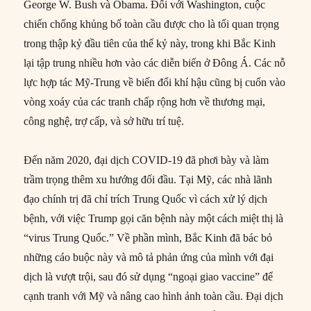
George W. Bush và Obama. Đối với Washington, cuộc
chiến chống khủng bố toàn cầu được cho là tối quan trọng
trong thập kỷ đầu tiên của thế kỷ này, trong khi Bắc Kinh
lại tập trung nhiều hơn vào các diễn biến ở Đông Á. Các nỗ
lực hợp tác Mỹ-Trung về biến đổi khí hậu cũng bị cuốn vào
vòng xoáy của các tranh chấp rộng hơn về thương mại,
công nghệ, trợ cấp, và sở hữu trí tuệ.
Đến năm 2020, đại dịch COVID-19 đã phơi bày và làm
trầm trọng thêm xu hướng đối đầu. Tại Mỹ, các nhà lãnh
đạo chính trị đã chỉ trích Trung Quốc vì cách xử lý dịch
bệnh, với việc Trump gọi căn bệnh này một cách miệt thị là
“virus Trung Quốc.” Về phần mình, Bắc Kinh đã bác bỏ
những cáo buộc này và mô tả phản ứng của mình với đại
dịch là vượt trội, sau đó sử dụng “ngoại giao vaccine” để
cạnh tranh với Mỹ và nâng cao hình ảnh toàn cầu. Đại dịch