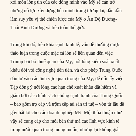
xói mòn lòng tin của các đồng minh vào Mỹ sẽ cản trở
những nỗ lực xây dựng liên minh trong tương lai, dần dần
làm suy yếu vị thế chiến lược của Mỹ ở Ấn Độ Dương-
Thái Bình Dương và trên toàn thế giới.
Trong khi đó, trên khía cạnh kinh tế, vấn đề thường được
thảo luận trong cuộc mặc cả lớn sẽ liên quan đến việc
Trump bãi bỏ thuế quan của Mỹ, nới lỏng kiểm soát xuất
khẩu đối với công nghệ tiên tiến, và cho phép Trung Quốc
đầu tư vào các lĩnh vực quan trọng của Mỹ, để đổi lấy việc
Tập đồng ý nới lỏng các hạn chế xuất khẩu đất hiếm và
giảm bớt các chính sách chống cạnh tranh của Trung Quốc
– bao gồm trợ cấp và trộm cắp tài sản trí tuệ – vốn từ lâu đã
gây bất lợi cho các doanh nghiệp Mỹ. Một thỏa thuận như
vậy sẽ cung cấp cho mỗi bên thứ mà các lĩnh vực kinh tế
trong nước quan trọng mong muốn, nhưng lại không giải