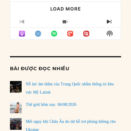
LOAD MORE
PREVIOUS
SHOW
NEXT
EPISODE
EPISODES
EPISO
Show
LIST
Podcast
Informat
BÀI ĐƯỢC ĐỌC NHIỀU
Nỗ lực âm thầm của Trung Quốc nhằm thống trị khu
vực Mỹ Latinh
Thế giới hôm nay: 06/08/2026
Mối nguy khi Châu Âu do dự hỗ trợ phòng không cho
Ukraine