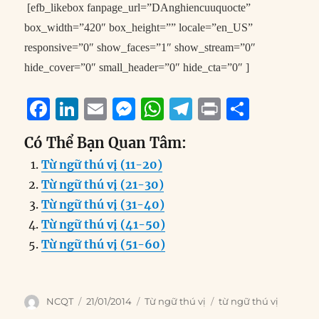
[efb_likebox fanpage_url=”DAnghiencuuquocte”
box_width=”420″ box_height=”” locale=”en_US”
responsive=”0″ show_faces=”1″ show_stream=”0″
hide_cover=”0″ small_header=”0″ hide_cta=”0″ ]
F
Li
E
M
W
T
P
S
a
n
m
e
h
el
ri
h
Có Thể Bạn Quan Tâm:
c
k
ai
ss
at
e
n
a
Từ ngữ thú vị (11-20)
e
e
l
e
s
g
t
re
Từ ngữ thú vị (21-30)
b
d
n
A
r
Từ ngữ thú vị (31-40)
o
I
g
p
a
Từ ngữ thú vị (41-50)
o
n
er
p
m
Từ ngữ thú vị (51-60)
k
Author
Posted
Categories
Tags
NCQT
21/01/2014
Từ ngữ thú vị
từ ngữ thú vị
on