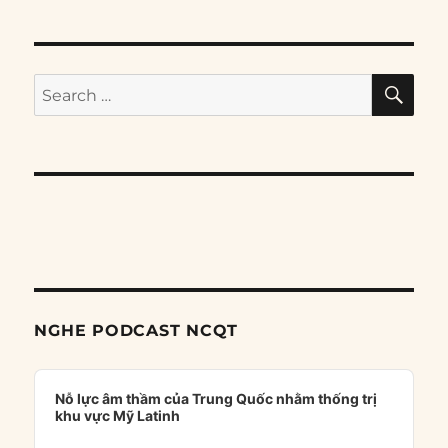
SE
Search
for:
NGHE PODCAST NCQT
Audio
Player
Nỗ lực âm thầm của Trung Quốc nhằm thống trị
khu vực Mỹ Latinh