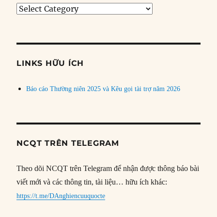
Tìm
bài
theo
chủ
đề
LINKS HỮU ÍCH
Báo cáo Thường niên 2025 và Kêu gọi tài trợ năm 2026
NCQT TRÊN TELEGRAM
Theo dõi NCQT trên Telegram để nhận được thông báo bài
viết mới và các thông tin, tài liệu… hữu ích khác:
https://t.me/DAnghiencuuquocte