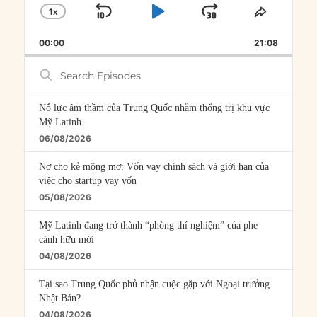
1
X
SKIP
PLAY
JUMP
CHANGE
SHARE
PLAYBACK
THIS
BACKWARD
PAUSE
FORWARD
00:00
RATE
21:08
EPISOD
Search
Episodes
Nỗ lực âm thầm của Trung Quốc nhằm thống trị khu vực
Mỹ Latinh
06/08/2026
Nợ cho kẻ mộng mơ: Vốn vay chính sách và giới hạn của
việc cho startup vay vốn
05/08/2026
Mỹ Latinh đang trở thành “phòng thí nghiệm” của phe
cánh hữu mới
04/08/2026
Tại sao Trung Quốc phủ nhận cuộc gặp với Ngoại trưởng
Nhật Bản?
04/08/2026