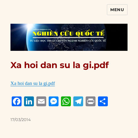
MENU
Nghiên cứu quốc tế
Xa hoi dan su la gi.pdf
Xa hoi dan su la gi.pdf
F
Li
E
M
W
T
P
S
a
n
m
e
h
el
ri
h
c
k
ai
ss
at
e
n
a
Posted
17/03/2014
on
e
e
l
e
s
g
t
re