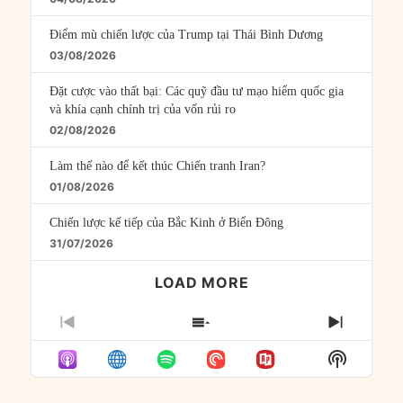
Điểm mù chiến lược của Trump tại Thái Bình Dương
03/08/2026
Đặt cược vào thất bại: Các quỹ đầu tư mạo hiểm quốc gia
và khía cạnh chính trị của vốn rủi ro
02/08/2026
Làm thế nào để kết thúc Chiến tranh Iran?
01/08/2026
Chiến lược kế tiếp của Bắc Kinh ở Biển Đông
31/07/2026
LOAD MORE
PREVIOUS
SHOW
NEXT
EPISODE
EPISODES
EPISO
Show
LIST
Podcast
Informat