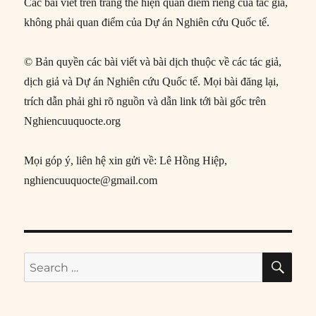
Các bài viết trên trang thể hiện quan điểm riêng của tác giả,
không phải quan điểm của Dự án Nghiên cứu Quốc tế.
© Bản quyền các bài viết và bài dịch thuộc về các tác giả,
dịch giả và Dự án Nghiên cứu Quốc tế. Mọi bài đăng lại,
trích dẫn phải ghi rõ nguồn và dẫn link tới bài gốc trên
Nghiencuuquocte.org
Mọi góp ý, liên hệ xin gửi về: Lê Hồng Hiệp,
nghiencuuquocte@gmail.com
SE
Search
for: