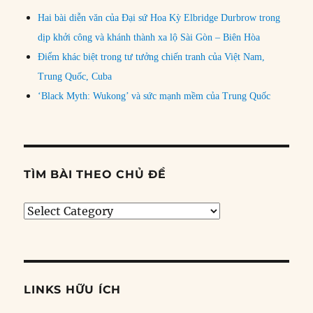
Hai bài diễn văn của Đại sứ Hoa Kỳ Elbridge Durbrow trong
dịp khởi công và khánh thành xa lộ Sài Gòn – Biên Hòa
Điểm khác biệt trong tư tưởng chiến tranh của Việt Nam,
Trung Quốc, Cuba
‘Black Myth: Wukong’ và sức mạnh mềm của Trung Quốc
TÌM BÀI THEO CHỦ ĐỀ
Tìm
bài
theo
chủ
đề
LINKS HỮU ÍCH