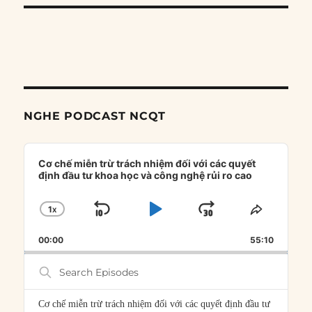
NGHE PODCAST NCQT
Audio
Player
Cơ chế miễn trừ trách nhiệm đối với các quyết
định đầu tư khoa học và công nghệ rủi ro cao
1
X
SKIP
PLAY
JUMP
CHANGE
SHARE
PLAYBACK
THIS
BACKWARD
PAUSE
FORWARD
00:00
RATE
55:10
EPISOD
Search
Episodes
Cơ chế miễn trừ trách nhiệm đối với các quyết định đầu tư