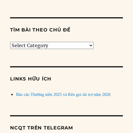
TÌM BÀI THEO CHỦ ĐỀ
Tìm
bài
theo
chủ
đề
LINKS HỮU ÍCH
Báo cáo Thường niên 2025 và Kêu gọi tài trợ năm 2026
NCQT TRÊN TELEGRAM