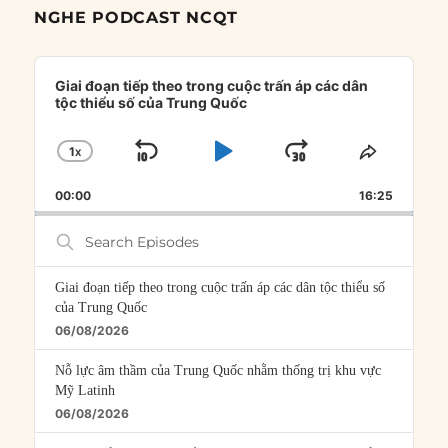
NGHE PODCAST NCQT
Audio
Player
Giai đoạn tiếp theo trong cuộc trấn áp các dân
tộc thiểu số của Trung Quốc
1
X
SKIP
PLAY
JUMP
CHANGE
SHARE
PLAYBACK
THIS
BACKWARD
PAUSE
FORWARD
00:00
RATE
16:25
EPISOD
Search
Episodes
Giai đoạn tiếp theo trong cuộc trấn áp các dân tộc thiểu số
của Trung Quốc
06/08/2026
Nỗ lực âm thầm của Trung Quốc nhằm thống trị khu vực
Mỹ Latinh
06/08/2026