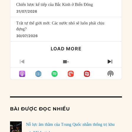
Chiến lược kế tiếp của Bắc Kinh ở Biển Đông
31/07/2026
Trật tự thế giới mới: Các nước nhỏ sẽ luôn phải chịu
đựng?
30/07/2026
LOAD MORE
PREVIOUS
SHOW
NEXT
EPISODE
EPISODES
EPISO
Show
LIST
Podcast
Informat
BÀI ĐƯỢC ĐỌC NHIỀU
Nỗ lực âm thầm của Trung Quốc nhằm thống trị khu