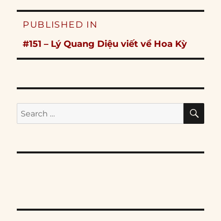
Post
PUBLISHED IN
navigation
#151 – Lý Quang Diệu viết về Hoa Kỳ
SE
Search
for: