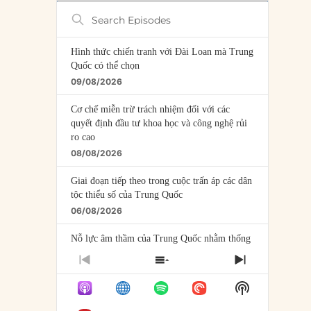
Search
Episodes
Hình thức chiến tranh với Đài Loan mà Trung
Quốc có thể chọn
09/08/2026
Cơ chế miễn trừ trách nhiệm đối với các
quyết định đầu tư khoa học và công nghệ rủi
ro cao
08/08/2026
Giai đoạn tiếp theo trong cuộc trấn áp các dân
tộc thiểu số của Trung Quốc
06/08/2026
Nỗ lực âm thầm của Trung Quốc nhằm thống
trị khu vực Mỹ Latinh
PREVIOUS
SHOW
NEXT
06/08/2026
EPISODE
EPISODES
EPISODE
Show
LIST
Nợ cho kẻ mộng mơ: Vốn vay chính sách và
Podcast
giới hạn của việc cho startup vay vốn