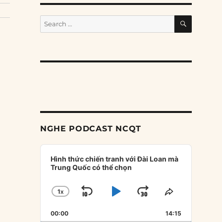
SEARCH
Search
for:
NGHE PODCAST NCQT
Audio
Player
Hình thức chiến tranh với Đài Loan mà
Trung Quốc có thể chọn
1
X
SKIP
PLAY
JUMP
CHANGE
SHARE
PLAYBACK
THIS
BACKWARD
PAUSE
FORWARD
00:00
RATE
14:15
EPISODE