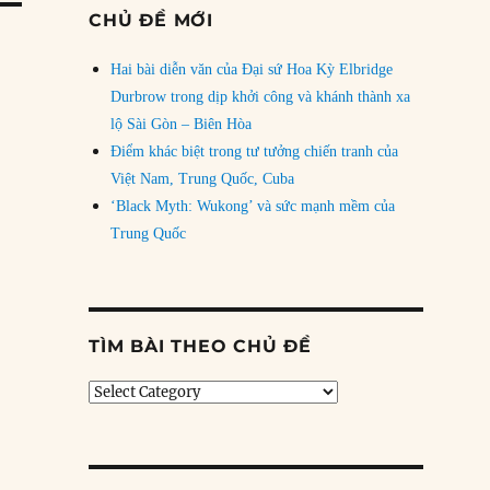
CHỦ ĐỀ MỚI
Hai bài diễn văn của Đại sứ Hoa Kỳ Elbridge
Durbrow trong dịp khởi công và khánh thành xa
lộ Sài Gòn – Biên Hòa
Điểm khác biệt trong tư tưởng chiến tranh của
Việt Nam, Trung Quốc, Cuba
‘Black Myth: Wukong’ và sức mạnh mềm của
Trung Quốc
TÌM BÀI THEO CHỦ ĐỀ
Tìm
bài
theo
chủ
đề