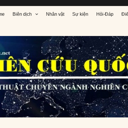
me
Biên dịch
Nhân vật
Sự kiện
Hỏi-Đáp
Đi