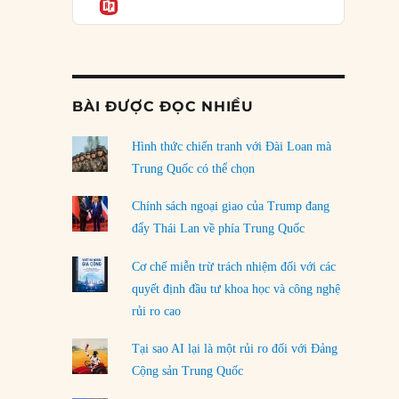
Informatio
05/08/2026
Mỹ Latinh đang trở thành “phòng thí nghiệm”
của phe cánh hữu mới
04/08/2026
BÀI ĐƯỢC ĐỌC NHIỀU
Tại sao Trung Quốc phủ nhận cuộc gặp với
Ngoại trưởng Nhật Bản?
Hình thức chiến tranh với Đài Loan mà
04/08/2026
Trung Quốc có thể chọn
Điểm mù chiến lược của Trump tại Thái Bình
Chính sách ngoại giao của Trump đang
Dương
đẩy Thái Lan về phía Trung Quốc
03/08/2026
Cơ chế miễn trừ trách nhiệm đối với các
Đặt cược vào thất bại: Các quỹ đầu tư mạo
quyết định đầu tư khoa học và công nghệ
hiểm quốc gia và khía cạnh chính trị của vốn
rủi ro cao
rủi ro
02/08/2026
Tại sao AI lại là một rủi ro đối với Đảng
Làm thế nào để kết thúc Chiến tranh Iran?
Cộng sản Trung Quốc
01/08/2026