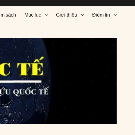
ểm sách
Mục lục
Giới thiệu
Điểm tin