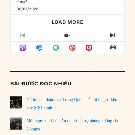
đựng?
30/07/2026
LOAD MORE
PREVIOUS
SHOW
NEXT
EPISODE
EPISODES
EPISO
Show
LIST
Podcast
Informat
BÀI ĐƯỢC ĐỌC NHIỀU
Nỗ lực âm thầm của Trung Quốc nhằm thống trị khu
vực Mỹ Latinh
Mối nguy khi Châu Âu do dự hỗ trợ phòng không cho
Ukraine