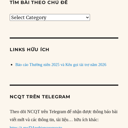
TÌM BÀI THEO CHỦ ĐỀ
Tìm
bài
theo
chủ
đề
LINKS HỮU ÍCH
Báo cáo Thường niên 2025 và Kêu gọi tài trợ năm 2026
NCQT TRÊN TELEGRAM
Theo dõi NCQT trên Telegram để nhận được thông báo bài
viết mới và các thông tin, tài liệu… hữu ích khác:
https://t.me/DAnghiencuuquocte