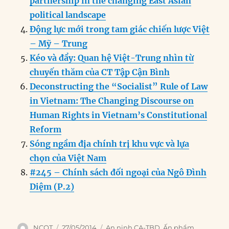
partnership in the changing East Asian
political landscape
Động lực mới trong tam giác chiến lược Việt
– Mỹ – Trung
Kéo và đẩy: Quan hệ Việt-Trung nhìn từ
chuyến thăm của CT Tập Cận Bình
Deconstructing the “Socialist” Rule of Law
in Vietnam: The Changing Discourse on
Human Rights in Vietnam’s Constitutional
Reform
Sóng ngầm địa chính trị khu vực và lựa
chọn của Việt Nam
#245 – Chính sách đối ngoại của Ngô Đình
Diệm (P.2)
Author
Posted
Categories
NCQT
27/05/2014
An ninh CA-TBD
,
Ấn phẩm
,