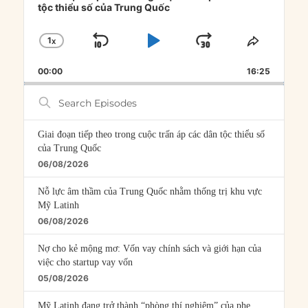
tộc thiểu số của Trung Quốc
1
X
SKIP
PLAY
JUMP
CHANGE
SHARE
PLAYBACK
THIS
BACKWARD
PAUSE
FORWARD
00:00
RATE
16:25
EPISOD
Search
Episodes
Giai đoạn tiếp theo trong cuộc trấn áp các dân tộc thiểu số
của Trung Quốc
06/08/2026
Nỗ lực âm thầm của Trung Quốc nhằm thống trị khu vực
Mỹ Latinh
06/08/2026
Nợ cho kẻ mộng mơ: Vốn vay chính sách và giới hạn của
việc cho startup vay vốn
05/08/2026
Mỹ Latinh đang trở thành “phòng thí nghiệm” của phe