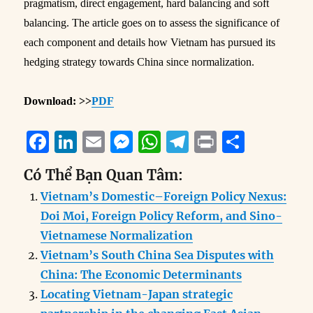
pragmatism, direct engagement, hard balancing and soft
balancing. The article goes on to assess the significance of
each component and details how Vietnam has pursued its
hedging strategy towards China since normalization.
Download: >>
PDF
F
Li
E
M
W
T
P
S
a
n
m
e
h
el
ri
h
Có Thể Bạn Quan Tâm:
c
k
ai
ss
at
e
n
a
Vietnam’s Domestic–Foreign Policy Nexus:
e
e
l
e
s
g
t
re
Doi Moi, Foreign Policy Reform, and Sino-
b
d
n
A
r
Vietnamese Normalization
o
I
g
p
a
Vietnam’s South China Sea Disputes with
o
n
er
p
m
China: The Economic Determinants
k
Locating Vietnam-Japan strategic