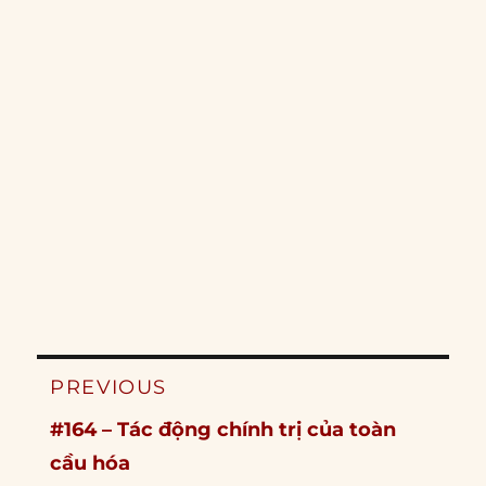
Post
PREVIOUS
navigation
Previous
#164 – Tác động chính trị của toàn
post:
cầu hóa