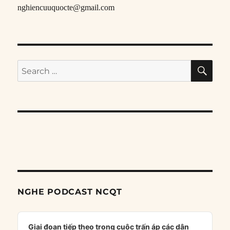
nghiencuuquocte@gmail.com
SE
Search
for:
NGHE PODCAST NCQT
Audio
Player
Giai đoạn tiếp theo trong cuộc trấn áp các dân