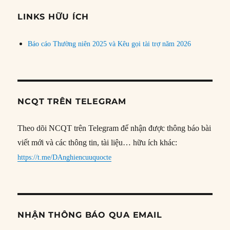
chủ
đề
LINKS HỮU ÍCH
Báo cáo Thường niên 2025 và Kêu gọi tài trợ năm 2026
NCQT TRÊN TELEGRAM
Theo dõi NCQT trên Telegram để nhận được thông báo bài
viết mới và các thông tin, tài liệu… hữu ích khác:
https://t.me/DAnghiencuuquocte
NHẬN THÔNG BÁO QUA EMAIL