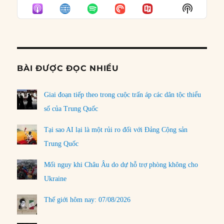
EPISODE
EPISODES
EPISO
Show
LIST
Podcast
Informat
BÀI ĐƯỢC ĐỌC NHIỀU
Giai đoạn tiếp theo trong cuộc trấn áp các dân tộc thiểu
số của Trung Quốc
Tại sao AI lại là một rủi ro đối với Đảng Cộng sản
Trung Quốc
Mối nguy khi Châu Âu do dự hỗ trợ phòng không cho
Ukraine
Thế giới hôm nay: 07/08/2026