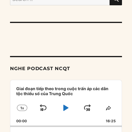
for:
NGHE PODCAST NCQT
Audio
Player
Giai đoạn tiếp theo trong cuộc trấn áp các dân
tộc thiểu số của Trung Quốc
1
X
SKIP
PLAY
JUMP
CHANGE
SHARE
PLAYBACK
THIS
BACKWARD
PAUSE
FORWARD
00:00
RATE
16:25
EPISOD
Search