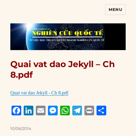
MENU
Nghiên cứu quốc tế
Quai vat dao Jekyll – Ch
8.pdf
Quai vat dao Jekyll - Ch 8.pdf
F
Li
E
M
W
T
P
S
a
n
m
e
h
el
ri
h
c
k
ai
ss
at
e
n
a
Posted
10/06/2014
on