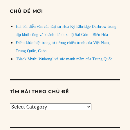
CHỦ ĐỀ MỚI
Hai bài diễn văn của Đại sứ Hoa Kỳ Elbridge Durbrow trong
dịp khởi công và khánh thành xa lộ Sài Gòn – Biên Hòa
Điểm khác biệt trong tư tưởng chiến tranh của Việt Nam,
Trung Quốc, Cuba
‘Black Myth: Wukong’ và sức mạnh mềm của Trung Quốc
TÌM BÀI THEO CHỦ ĐỀ
Tìm
bài
theo