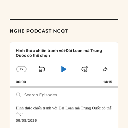
NGHE PODCAST NCQT
Audio
Player
Hình thức chiến tranh với Đài Loan mà Trung
Quốc có thể chọn
1
X
SKIP
PLAY
JUMP
CHANGE
SHARE
PLAYBACK
THIS
BACKWARD
PAUSE
FORWARD
00:00
RATE
14:15
EPISOD
Search
Episodes
Hình thức chiến tranh với Đài Loan mà Trung Quốc có thể
chọn
09/08/2026