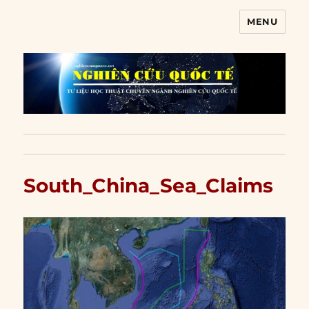
MENU
Nghiên cứu quốc tế
South_China_Sea_Claims