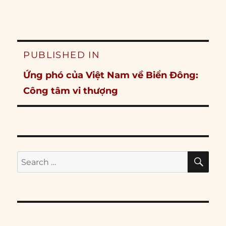
Post
PUBLISHED IN
navigation
Ứng phó của Việt Nam về Biển Đông:
Công tâm vi thượng
SE
Search
for: