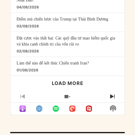
Nhật Bản?
04/08/2026
Điểm mù chiến lược của Trump tại Thái Bình Dương
03/08/2026
Đặt cược vào thất bại: Các quỹ đầu tư mạo hiểm quốc gia
và khía cạnh chính trị của vốn rủi ro
02/08/2026
Làm thế nào để kết thúc Chiến tranh Iran?
01/08/2026
LOAD MORE
PREVIOUS
SHOW
NEXT
EPISODE
EPISODES
EPISO
Show
LIST
Podcast
Informat