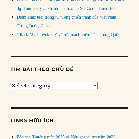
dịp khởi công và khánh thành xa lộ Sài Gòn – Biên Hòa
Điểm khác biệt trong tư tưởng chiến tranh của Việt Nam,
Trung Quốc, Cuba
‘Black Myth: Wukong’ và sức mạnh mềm của Trung Quốc
TÌM BÀI THEO CHỦ ĐỀ
Tìm
bài
theo
chủ
đề
LINKS HỮU ÍCH
Báo cáo Thường niên 2025 và Kêu gọi tài trợ năm 2026