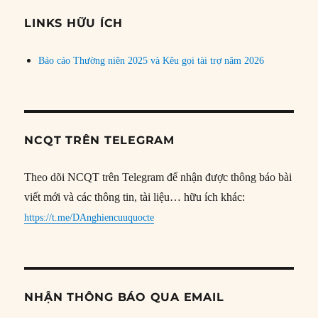
chủ
đề
LINKS HỮU ÍCH
Báo cáo Thường niên 2025 và Kêu gọi tài trợ năm 2026
NCQT TRÊN TELEGRAM
Theo dõi NCQT trên Telegram để nhận được thông báo bài
viết mới và các thông tin, tài liệu… hữu ích khác:
https://t.me/DAnghiencuuquocte
NHẬN THÔNG BÁO QUA EMAIL