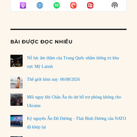
EPISODE
EPISODES
EPISO
Show
LIST
Podcast
Informat
BÀI ĐƯỢC ĐỌC NHIỀU
Nỗ lực âm thầm của Trung Quốc nhằm thống trị khu
vực Mỹ Latinh
Thế giới hôm nay: 06/08/2026
Mối nguy khi Châu Âu do dự hỗ trợ phòng không cho
Ukraine
Kỷ nguyên Ấn Độ Dương - Thái Bình Dương của NATO
đã khép lại