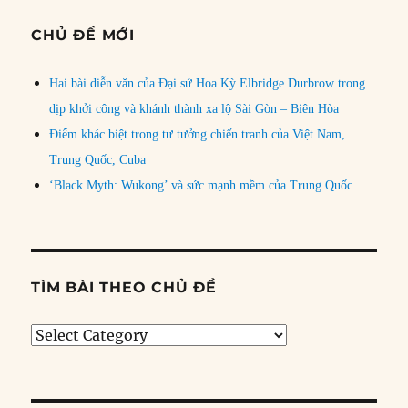
CHỦ ĐỀ MỚI
Hai bài diễn văn của Đại sứ Hoa Kỳ Elbridge Durbrow trong
dịp khởi công và khánh thành xa lộ Sài Gòn – Biên Hòa
Điểm khác biệt trong tư tưởng chiến tranh của Việt Nam,
Trung Quốc, Cuba
‘Black Myth: Wukong’ và sức mạnh mềm của Trung Quốc
TÌM BÀI THEO CHỦ ĐỀ
Tìm
bài
theo