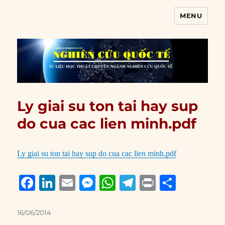
MENU
Nghiên cứu quốc tế
Ly giai su ton tai hay sup
do cua cac lien minh.pdf
Ly giai su ton tai hay sup do cua cac lien minh.pdf
F
Li
E
M
W
T
P
S
a
n
m
e
h
el
ri
h
c
k
ai
ss
at
e
n
a
Posted
16/06/2014
on