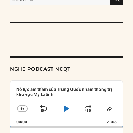
for:
NGHE PODCAST NCQT
Audio
Player
Nỗ lực âm thầm của Trung Quốc nhằm thống trị
khu vực Mỹ Latinh
1
X
SKIP
PLAY
JUMP
CHANGE
SHARE
PLAYBACK
THIS
BACKWARD
PAUSE
FORWARD
00:00
RATE
21:08
EPISOD
Search