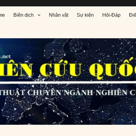
me
Biên dịch
Nhân vật
Sự kiện
Hỏi-Đáp
Đi