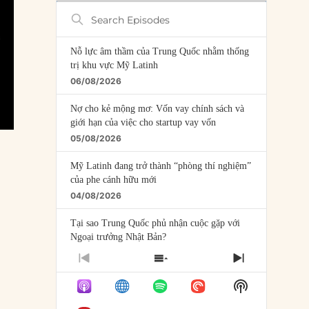
Search
Episodes
Nỗ lực âm thầm của Trung Quốc nhằm thống
trị khu vực Mỹ Latinh
06/08/2026
Nợ cho kẻ mộng mơ: Vốn vay chính sách và
giới hạn của việc cho startup vay vốn
05/08/2026
Mỹ Latinh đang trở thành “phòng thí nghiệm”
của phe cánh hữu mới
04/08/2026
Tại sao Trung Quốc phủ nhận cuộc gặp với
Ngoại trưởng Nhật Bản?
04/08/2026
PREVIOUS
SHOW
NEXT
EPISODE
EPISODES
EPISODE
Điểm mù chiến lược của Trump tại Thái Bình
Show
LIST
Dương
Podcast