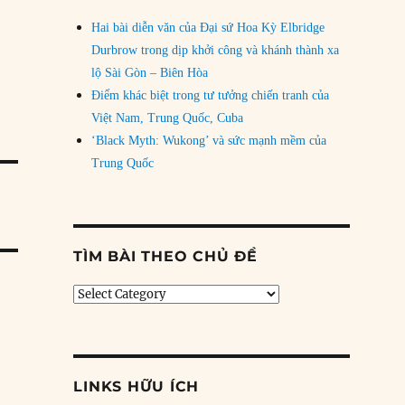
Hai bài diễn văn của Đại sứ Hoa Kỳ Elbridge
Durbrow trong dịp khởi công và khánh thành xa
lộ Sài Gòn – Biên Hòa
Điểm khác biệt trong tư tưởng chiến tranh của
Việt Nam, Trung Quốc, Cuba
‘Black Myth: Wukong’ và sức mạnh mềm của
Trung Quốc
TÌM BÀI THEO CHỦ ĐỀ
Tìm
bài
theo
chủ
đề
LINKS HỮU ÍCH