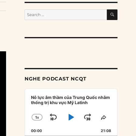
SEARCH
Search
for:
NGHE PODCAST NCQT
Audio
Player
Nỗ lực âm thầm của Trung Quốc nhằm
thống trị khu vực Mỹ Latinh
1
X
SKIP
PLAY
JUMP
CHANGE
SHARE
PLAYBACK
THIS
BACKWARD
PAUSE
FORWARD
00:00
RATE
21:08
EPISODE