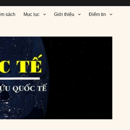
ểm sách
Mục lục
Giới thiệu
Điểm tin