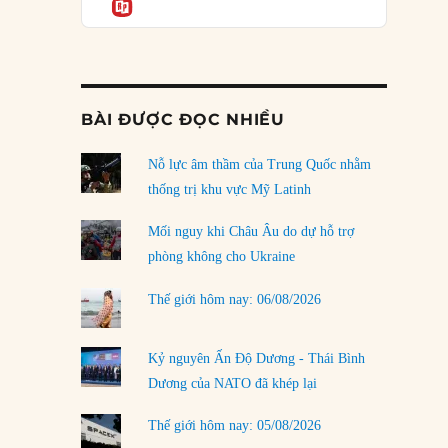
Informatio
03/08/2026
Đặt cược vào thất bại: Các quỹ đầu tư mạo
hiểm quốc gia và khía cạnh chính trị của vốn
rủi ro
02/08/2026
BÀI ĐƯỢC ĐỌC NHIỀU
Làm thế nào để kết thúc Chiến tranh Iran?
Nỗ lực âm thầm của Trung Quốc nhằm
01/08/2026
thống trị khu vực Mỹ Latinh
Chiến lược kế tiếp của Bắc Kinh ở Biển Đông
31/07/2026
Mối nguy khi Châu Âu do dự hỗ trợ
phòng không cho Ukraine
Trật tự thế giới mới: Các nước nhỏ sẽ luôn
phải chịu đựng?
Thế giới hôm nay: 06/08/2026
30/07/2026
Tập tìm cách chôn vùi bê bối chấn động vòng
Kỷ nguyên Ấn Độ Dương - Thái Bình
tròn thân cận của mình
Dương của NATO đã khép lại
29/07/2026
Thế giới hôm nay: 05/08/2026
LOAD MORE