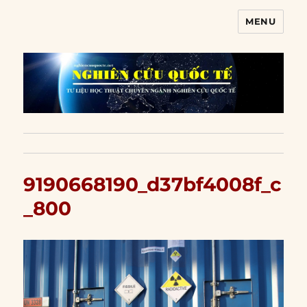
MENU
Nghiên cứu quốc tế
9190668190_d37bf4008f_c
_800