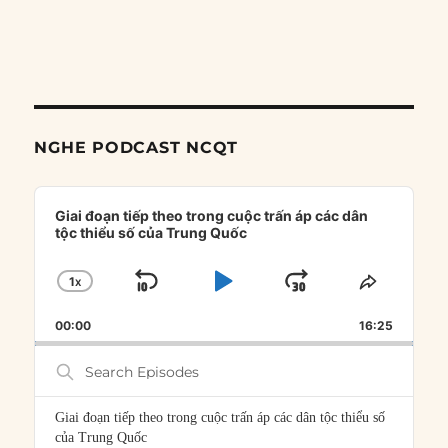
NGHE PODCAST NCQT
Audio
Player
Giai đoạn tiếp theo trong cuộc trấn áp các dân
tộc thiểu số của Trung Quốc
1
X
SKIP
PLAY
JUMP
CHANGE
SHARE
PLAYBACK
THIS
BACKWARD
PAUSE
FORWARD
00:00
RATE
16:25
EPISOD
Search
Episodes
Giai đoạn tiếp theo trong cuộc trấn áp các dân tộc thiểu số
của Trung Quốc