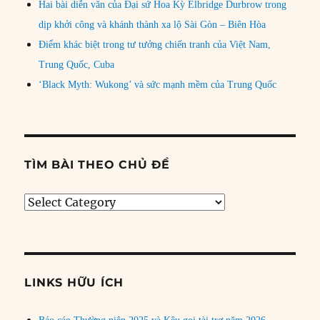
Hai bài diễn văn của Đại sứ Hoa Kỳ Elbridge Durbrow trong
dịp khởi công và khánh thành xa lộ Sài Gòn – Biên Hòa
Điểm khác biệt trong tư tưởng chiến tranh của Việt Nam,
Trung Quốc, Cuba
‘Black Myth: Wukong’ và sức mạnh mềm của Trung Quốc
TÌM BÀI THEO CHỦ ĐỀ
Tìm
bài
theo
chủ
đề
LINKS HỮU ÍCH