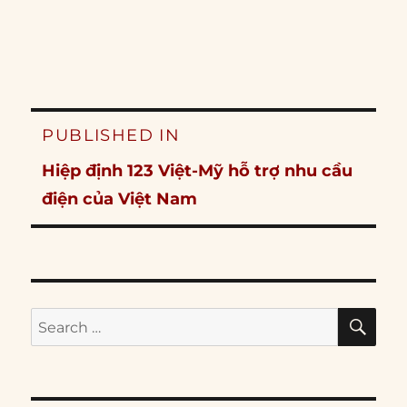
Post
PUBLISHED IN
navigation
Hiệp định 123 Việt-Mỹ hỗ trợ nhu cầu
điện của Việt Nam
SE
Search
for: