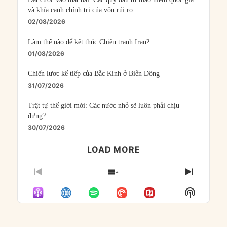
và khía cạnh chính trị của vốn rủi ro
02/08/2026
Làm thế nào để kết thúc Chiến tranh Iran?
01/08/2026
Chiến lược kế tiếp của Bắc Kinh ở Biển Đông
31/07/2026
Trật tự thế giới mới: Các nước nhỏ sẽ luôn phải chịu
đựng?
30/07/2026
LOAD MORE
PREVIOUS
SHOW
NEXT
EPISODE
EPISODES
EPISO
Show
LIST
Podcast
Informat