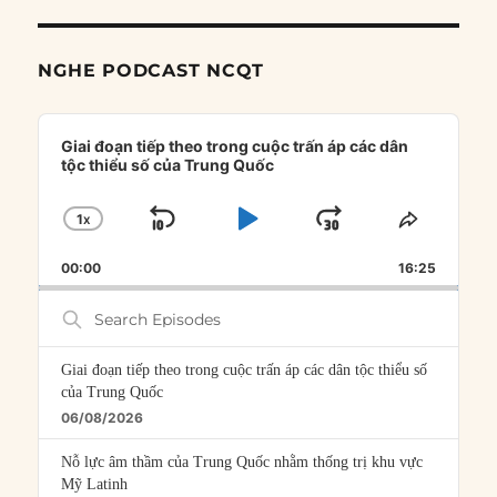
NGHE PODCAST NCQT
Audio
Player
Giai đoạn tiếp theo trong cuộc trấn áp các dân
tộc thiểu số của Trung Quốc
1
X
SKIP
PLAY
JUMP
CHANGE
SHARE
PLAYBACK
THIS
BACKWARD
PAUSE
FORWARD
00:00
RATE
16:25
EPISOD
Search
Episodes
Giai đoạn tiếp theo trong cuộc trấn áp các dân tộc thiểu số
của Trung Quốc
06/08/2026
Nỗ lực âm thầm của Trung Quốc nhằm thống trị khu vực
Mỹ Latinh