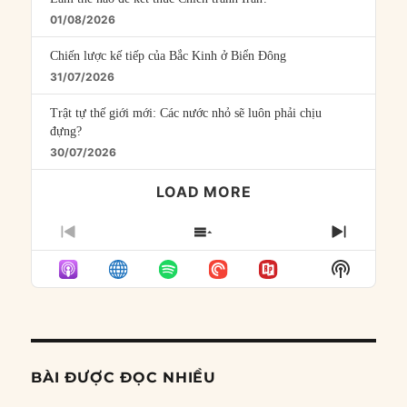
01/08/2026
Chiến lược kế tiếp của Bắc Kinh ở Biển Đông
31/07/2026
Trật tự thế giới mới: Các nước nhỏ sẽ luôn phải chịu
đựng?
30/07/2026
LOAD MORE
PREVIOUS
SHOW
NEXT
EPISODE
EPISODES
EPISO
Show
LIST
Podcast
Informat
BÀI ĐƯỢC ĐỌC NHIỀU