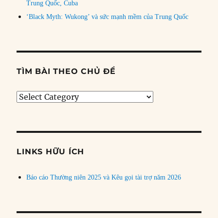
Trung Quốc, Cuba
‘Black Myth: Wukong’ và sức mạnh mềm của Trung Quốc
TÌM BÀI THEO CHỦ ĐỀ
Tìm
bài
theo
chủ
đề
LINKS HỮU ÍCH
Báo cáo Thường niên 2025 và Kêu gọi tài trợ năm 2026