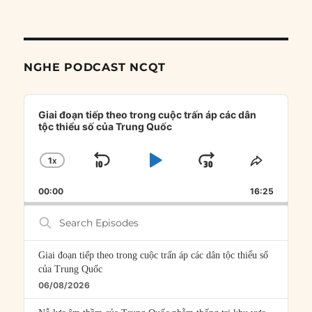
NGHE PODCAST NCQT
Audio
Player
Giai đoạn tiếp theo trong cuộc trấn áp các dân
tộc thiểu số của Trung Quốc
1
X
SKIP
PLAY
JUMP
CHANGE
SHARE
PLAYBACK
THIS
BACKWARD
PAUSE
FORWARD
00:00
RATE
16:25
EPISOD
Search
Episodes
Giai đoạn tiếp theo trong cuộc trấn áp các dân tộc thiểu số
của Trung Quốc
06/08/2026