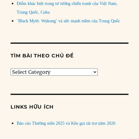
Điểm khác biệt trong tư tưởng chiến tranh của Việt Nam,
Trung Quốc, Cuba
‘Black Myth: Wukong’ và sức mạnh mềm của Trung Quốc
TÌM BÀI THEO CHỦ ĐỀ
Tìm
bài
theo
chủ
đề
LINKS HỮU ÍCH
Báo cáo Thường niên 2025 và Kêu gọi tài trợ năm 2026