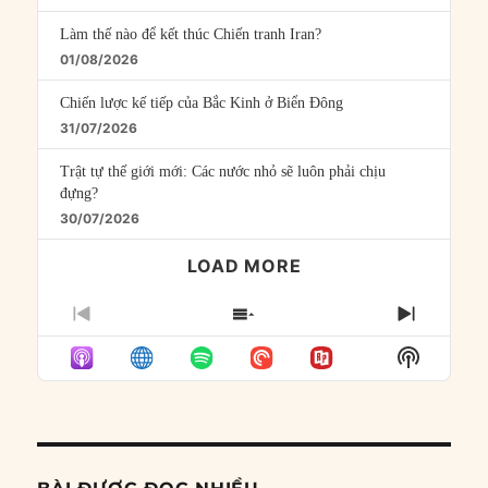
Làm thế nào để kết thúc Chiến tranh Iran?
01/08/2026
Chiến lược kế tiếp của Bắc Kinh ở Biển Đông
31/07/2026
Trật tự thế giới mới: Các nước nhỏ sẽ luôn phải chịu
đựng?
30/07/2026
LOAD MORE
PREVIOUS
SHOW
NEXT
EPISODE
EPISODES
EPISO
Show
LIST
Podcast
Informat