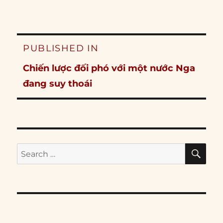
Post
PUBLISHED IN
navigation
Chiến lược đối phó với một nước Nga
đang suy thoái
SE
Search
for: