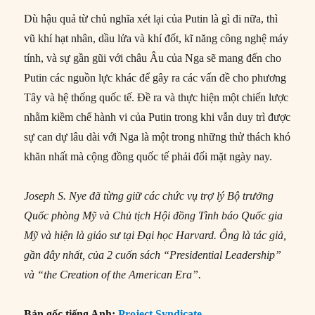
Dù hậu quả từ chủ nghĩa xét lại của Putin là gì đi nữa, thì
vũ khí hạt nhân, dầu lửa và khí đốt, kĩ năng công nghệ máy
tính, và sự gần gũi với châu Âu của Nga sẽ mang đến cho
Putin các nguồn lực khác để gây ra các vấn đề cho phương
Tây và hệ thống quốc tế. Đề ra và thực hiện một chiến lược
nhằm kiềm chế hành vi của Putin trong khi vẫn duy trì được
sự can dự lâu dài với Nga là một trong những thử thách khó
khăn nhất mà cộng đồng quốc tế phải đối mặt ngày nay.
Joseph S. Nye đã từng giữ các chức vụ trợ lý Bộ trưởng
Quốc phòng Mỹ và Chủ tịch Hội đồng Tình báo Quốc gia
Mỹ và hiện là giáo sư tại Đại học Harvard. Ông là tác giả,
gần đây nhất, của 2 cuốn sách “Presidential Leadership”
và “the Creation of the American Era”.
Bản gốc tiếng Anh:
Project Syndicate