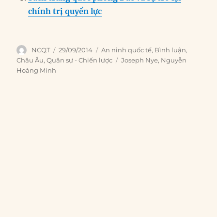
chính trị quyền lực
Author
Posted
Categories
NCQT
29/09/2014
An ninh quốc tế
,
Bình luận
,
on
Tags
Châu Âu
,
Quân sự - Chiến lược
Joseph Nye
,
Nguyễn
Hoàng Minh