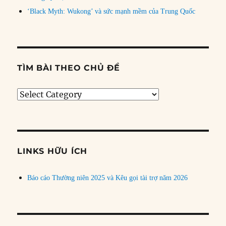
‘Black Myth: Wukong’ và sức mạnh mềm của Trung Quốc
TÌM BÀI THEO CHỦ ĐỀ
Tìm
bài
theo
chủ
đề
LINKS HỮU ÍCH
Báo cáo Thường niên 2025 và Kêu gọi tài trợ năm 2026