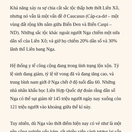
Khả năng xảy ra sự chia cắt sắc tộc thấp hơn thời Liên Xô,
nhưng nó vẫn là một vấn đề ở Caucasus (Cáp-ca-dơ – một
vùng đất rộng lớn nằm giữa Biển Đen và Biển Caspi –
ND). Những sắc tộc khác ngoài người Nga chiếm một nửa
dân số của Liên Xô; và giờ họ chiếm 20% dân số và 30%
lãnh thổ Liên bang Nga.
Hệ thống y tế công cộng đang trong tình trạng lộn xộn. Tỷ
lệ sinh đang giảm, tỷ lệ tử vong đã và đang tăng cao, và
trung bình nam giới ở Nga chết ở độ tuổi đầu 60. Những
nhà nhân khẩu học Liên Hợp Quốc dự đoán rằng dân số
Nga có thể sụt giảm từ 145 triệu người ngày nay xuống còn
121 triệu người vào khoảng giữa thế kỉ này.
Tuy nhiên, dù Nga vào thời điểm hiện nay có vẻ như là một
nền công nghiệp yếu kém, rất nhiều viễn cảnh tương lai vẫn