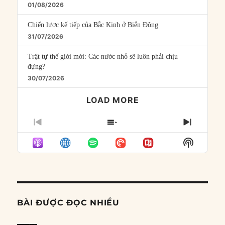
01/08/2026
Chiến lược kế tiếp của Bắc Kinh ở Biển Đông
31/07/2026
Trật tự thế giới mới: Các nước nhỏ sẽ luôn phải chịu
đựng?
30/07/2026
LOAD MORE
PREVIOUS
SHOW
NEXT
EPISODE
EPISODES
EPISO
Show
LIST
Podcast
Informat
BÀI ĐƯỢC ĐỌC NHIỀU