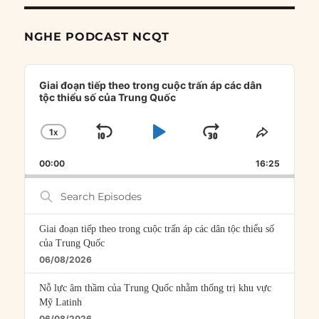
NGHE PODCAST NCQT
Audio
Player
Giai đoạn tiếp theo trong cuộc trấn áp các dân
tộc thiểu số của Trung Quốc
1
X
SKIP
PLAY
JUMP
CHANGE
SHARE
PLAYBACK
THIS
BACKWARD
PAUSE
FORWARD
00:00
RATE
16:25
EPISOD
Search
Episodes
Giai đoạn tiếp theo trong cuộc trấn áp các dân tộc thiểu số
của Trung Quốc
06/08/2026
Nỗ lực âm thầm của Trung Quốc nhằm thống trị khu vực
Mỹ Latinh
06/08/2026