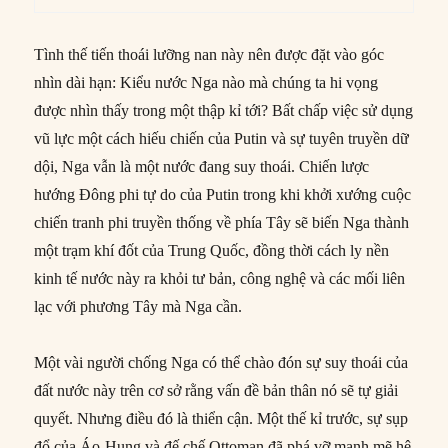
Tình thế tiến thoái lưỡng nan này nên được đặt vào góc
nhìn dài hạn: Kiểu nước Nga nào mà chúng ta hi vọng
được nhìn thấy trong một thập kỉ tới? Bất chấp việc sử dụng
vũ lực một cách hiếu chiến của Putin và sự tuyên truyền dữ
dội, Nga vẫn là một nước đang suy thoái. Chiến lược
hướng Đông phi tự do của Putin trong khi khởi xướng cuộc
chiến tranh phi truyền thống về phía Tây sẽ biến Nga thành
một trạm khí đốt của Trung Quốc, đồng thời cách ly nền
kinh tế nước này ra khỏi tư bản, công nghệ và các mối liên
lạc với phương Tây mà Nga cần.
Một vài người chống Nga có thể chào đón sự suy thoái của
đất nước này trên cơ sở rằng vấn đề bản thân nó sẽ tự giải
quyết. Nhưng điều đó là thiển cận. Một thế kỉ trước, sự sụp
đổ của Áo-Hung và đế chế Ottoman đã phá vỡ mạnh mẽ hệ