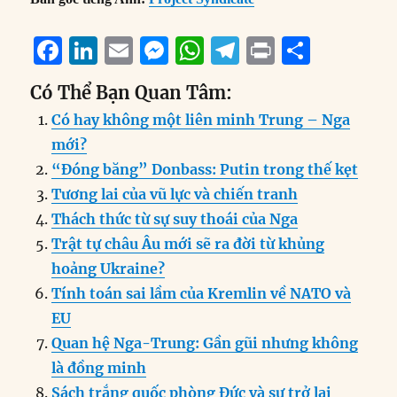
F
Li
E
M
W
T
P
S
a
n
m
e
h
el
ri
h
Có Thể Bạn Quan Tâm:
c
k
ai
ss
at
e
n
a
Có hay không một liên minh Trung – Nga
e
e
l
e
s
g
t
re
mới?
b
d
n
A
r
“Đóng băng” Donbass: Putin trong thế kẹt
o
I
g
p
a
Tương lai của vũ lực và chiến tranh
o
n
er
p
m
Thách thức từ sự suy thoái của Nga
k
Trật tự châu Âu mới sẽ ra đời từ khủng
hoảng Ukraine?
Tính toán sai lầm của Kremlin về NATO và
EU
Quan hệ Nga-Trung: Gần gũi nhưng không
là đồng minh
Sách trắng quốc phòng Đức và sự trở lại