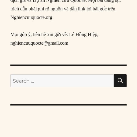
dịch giả và Dự án Nghiên cứu Quốc tế. Mọi bài đăng lại,
trích dẫn phải ghi rõ nguồn và dẫn link tới bài gốc trên
Nghiencuuquocte.org
Mọi góp ý, liên hệ xin gửi về: Lê Hồng Hiệp,
nghiencuuquocte@gmail.com
SE
Search
for: