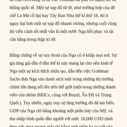
thống quốc tế. Một sự sụp đổ từ từ, như trường hợp của đế
chế La Mã cổ đại hay Tây Ban Nha thế kỉ thứ 18, thì ít
nguy hại hơn một sự sụp đổ nhanh chóng, nhưng cuối cùng
thì viễn cảnh tốt nhất vẫn là một nước Nga hồi phục và tái
cân bằng trong thập kỉ tới.
Bằng chứng về sự suy thoái của Nga có ở khắp mọi nơi. Sự
gia tăng giá dầu ở đầu thế kỉ này mang lại cho nền kinh tế
Nga một sự kích thích nhân tạo, dẫn đến việc Goldman
Sachs đưa Nga vào danh sách một trong những thị trường
chính lớn đang nổi lên trên thế giới (một trong những thành
viên của nhóm BRICs, cùng với Brazil, Ấn Độ và Trung
Quốc). Tuy nhiên, ngày nay sự tăng trưởng đó đã tan biến.
GDP của Nga chỉ bằng khoảng một phần bảy của Mỹ, và
thu nhập bình quân đầu người với mức 18,000 USD (tính
theo sức mua ngang giá) chỉ bằng một phần ba so với của