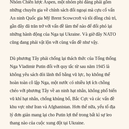
Nhóm Chiến lược Aspen, một nhóm phi đảng phái gồm
những chuyên gia về chính sách đối ngoại mà cựu cố vấn
An ninh Quốc gia Mỹ Brent Scowcroft và tôi đồng chủ trì,
gần đây đã trăn trở với vấn đề làm thế nào để đối phó lại
những hành động của Nga tại Ukraine. Và giờ đây NATO
cũng đang phải vật lộn với cùng vấn đề như vậy.
Dù phương Tây phải chống lại thách thức của Tổng thống
Nga Vladimir Putin đối với quy tắc từ sau năm 1945 là
không yêu sách đòi lãnh thổ bằng vũ lực, họ không thể
hoàn toàn cô lập Nga, một nước có nhiều lợi ích chồng
chéo với phương Tây về an ninh hạt nhân, không phổ biến
vũ khí hạt nhân, chống khủng bố, Bắc Cực và các vấn đề
khu vực như Iran và Afghanistan. Hơn thế nữa, yếu tố địa
lý đơn giản mang lại cho Putin lợi thế trong bất kì sự leo
thang nào của cuộc xung đột tại Ukraine.