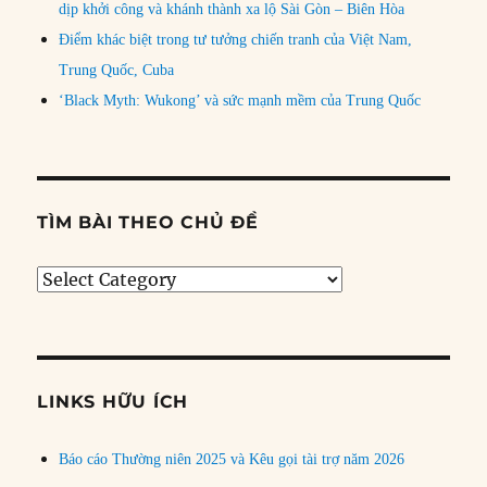
dịp khởi công và khánh thành xa lộ Sài Gòn – Biên Hòa
Điểm khác biệt trong tư tưởng chiến tranh của Việt Nam,
Trung Quốc, Cuba
‘Black Myth: Wukong’ và sức mạnh mềm của Trung Quốc
TÌM BÀI THEO CHỦ ĐỀ
Tìm
bài
theo
chủ
đề
LINKS HỮU ÍCH
Báo cáo Thường niên 2025 và Kêu gọi tài trợ năm 2026