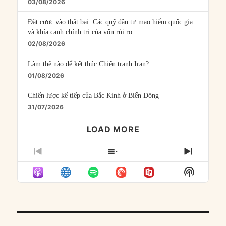
03/08/2026
Đặt cược vào thất bại: Các quỹ đầu tư mạo hiểm quốc gia
và khía cạnh chính trị của vốn rủi ro
02/08/2026
Làm thế nào để kết thúc Chiến tranh Iran?
01/08/2026
Chiến lược kế tiếp của Bắc Kinh ở Biển Đông
31/07/2026
LOAD MORE
PREVIOUS
SHOW
NEXT
EPISODE
EPISODES
EPISO
Show
LIST
Podcast
Informat