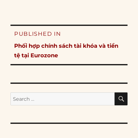
Post
PUBLISHED IN
navigation
Phối hợp chính sách tài khóa và tiền
tệ tại Eurozone
SE
Search
for: