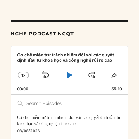
NGHE PODCAST NCQT
Audio
Player
Cơ chế miễn trừ trách nhiệm đối với các quyết
định đầu tư khoa học và công nghệ rủi ro cao
1
X
SKIP
PLAY
JUMP
CHANGE
SHARE
PLAYBACK
THIS
BACKWARD
PAUSE
FORWARD
00:00
RATE
55:10
EPISOD
Search
Episodes
Cơ chế miễn trừ trách nhiệm đối với các quyết định đầu tư
khoa học và công nghệ rủi ro cao
08/08/2026