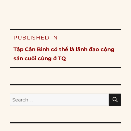
Post
PUBLISHED IN
navigation
Tập Cận Bình có thể là lãnh đạo cộng
sản cuối cùng ở TQ
SE
Search
for: