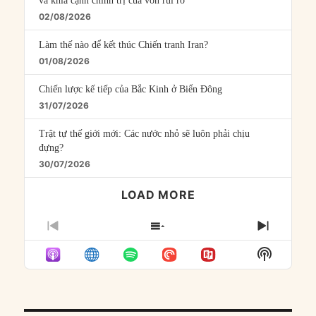
và khía cạnh chính trị của vốn rủi ro
02/08/2026
Làm thế nào để kết thúc Chiến tranh Iran?
01/08/2026
Chiến lược kế tiếp của Bắc Kinh ở Biển Đông
31/07/2026
Trật tự thế giới mới: Các nước nhỏ sẽ luôn phải chịu
đựng?
30/07/2026
LOAD MORE
PREVIOUS
SHOW
NEXT
EPISODE
EPISODES
EPISO
Show
LIST
Podcast
Informat