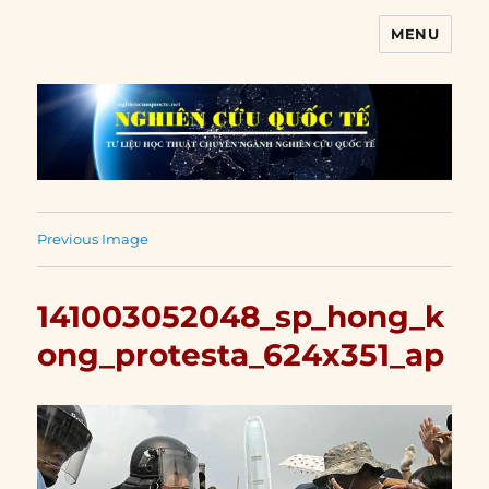
MENU
Nghiên cứu quốc tế
Previous Image
141003052048_sp_hong_k
ong_protesta_624x351_ap