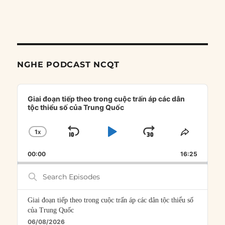
NGHE PODCAST NCQT
Audio
Player
Giai đoạn tiếp theo trong cuộc trấn áp các dân
tộc thiểu số của Trung Quốc
1
X
SKIP
PLAY
JUMP
CHANGE
SHARE
PLAYBACK
THIS
BACKWARD
PAUSE
FORWARD
00:00
RATE
16:25
EPISOD
Search
Episodes
Giai đoạn tiếp theo trong cuộc trấn áp các dân tộc thiểu số
của Trung Quốc
06/08/2026