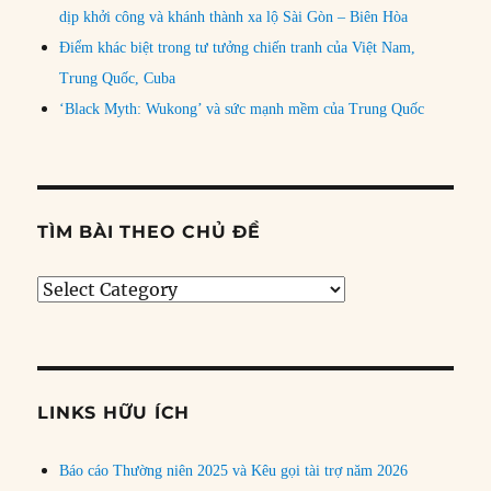
dịp khởi công và khánh thành xa lộ Sài Gòn – Biên Hòa
Điểm khác biệt trong tư tưởng chiến tranh của Việt Nam,
Trung Quốc, Cuba
‘Black Myth: Wukong’ và sức mạnh mềm của Trung Quốc
TÌM BÀI THEO CHỦ ĐỀ
Tìm
bài
theo
chủ
đề
LINKS HỮU ÍCH
Báo cáo Thường niên 2025 và Kêu gọi tài trợ năm 2026