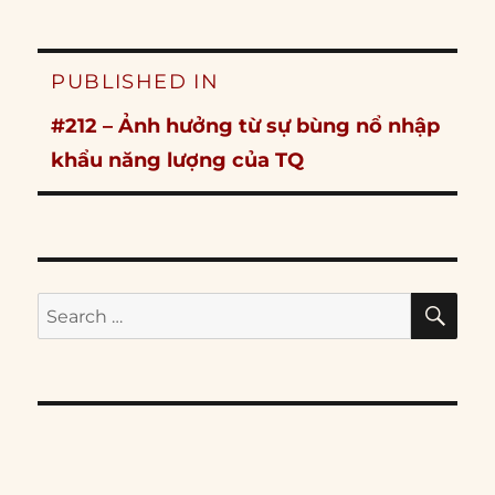
Post
PUBLISHED IN
navigation
#212 – Ảnh hưởng từ sự bùng nổ nhập
khẩu năng lượng của TQ
SE
Search
for: