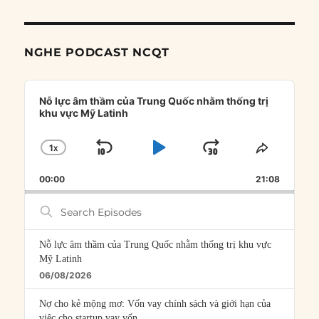
NGHE PODCAST NCQT
Audio
Player
Nỗ lực âm thầm của Trung Quốc nhằm thống trị
khu vực Mỹ Latinh
1
X
SKIP
PLAY
JUMP
CHANGE
SHARE
PLAYBACK
THIS
BACKWARD
PAUSE
FORWARD
00:00
RATE
21:08
EPISOD
Search
Episodes
Nỗ lực âm thầm của Trung Quốc nhằm thống trị khu vực
Mỹ Latinh
06/08/2026
Nợ cho kẻ mộng mơ: Vốn vay chính sách và giới hạn của
việc cho startup vay vốn