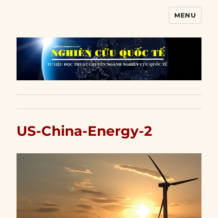
MENU
Nghiên cứu quốc tế
US-China-Energy-2