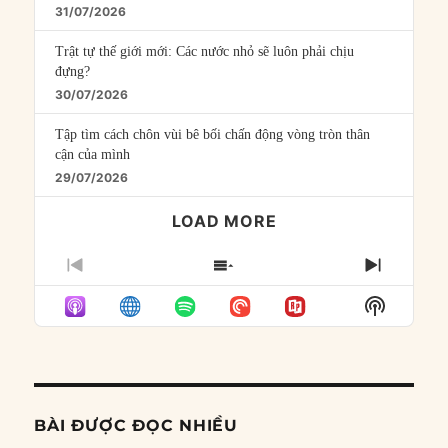
31/07/2026
Trật tự thế giới mới: Các nước nhỏ sẽ luôn phải chịu
đựng?
30/07/2026
Tập tìm cách chôn vùi bê bối chấn động vòng tròn thân
cận của mình
29/07/2026
LOAD MORE
PREVIOUS
SHOW
NEXT
EPISODE
EPISODES
EPISO
Show
LIST
Podcast
Informat
BÀI ĐƯỢC ĐỌC NHIỀU