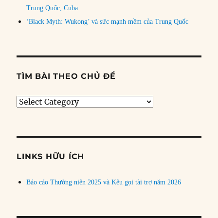
Trung Quốc, Cuba
‘Black Myth: Wukong’ và sức mạnh mềm của Trung Quốc
TÌM BÀI THEO CHỦ ĐỀ
Tìm
bài
theo
chủ
đề
LINKS HỮU ÍCH
Báo cáo Thường niên 2025 và Kêu gọi tài trợ năm 2026