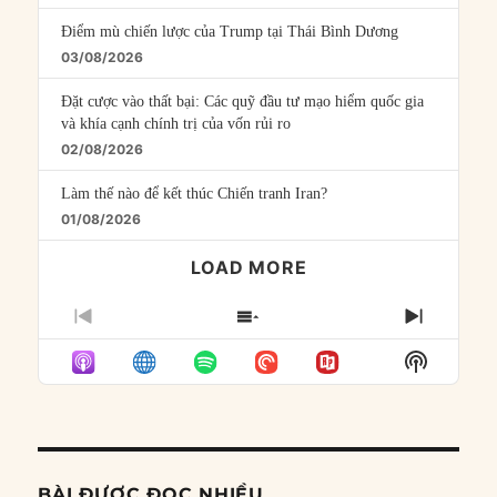
Điểm mù chiến lược của Trump tại Thái Bình Dương
03/08/2026
Đặt cược vào thất bại: Các quỹ đầu tư mạo hiểm quốc gia
và khía cạnh chính trị của vốn rủi ro
02/08/2026
Làm thế nào để kết thúc Chiến tranh Iran?
01/08/2026
LOAD MORE
PREVIOUS
SHOW
NEXT
EPISODE
EPISODES
EPISO
Show
LIST
Podcast
Informat
BÀI ĐƯỢC ĐỌC NHIỀU