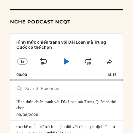
NGHE PODCAST NCQT
Audio
Player
Hình thức chiến tranh với Đài Loan mà Trung
Quốc có thể chọn
1
X
SKIP
PLAY
JUMP
CHANGE
SHARE
PLAYBACK
THIS
BACKWARD
PAUSE
FORWARD
00:00
RATE
14:15
EPISOD
Search
Episodes
Hình thức chiến tranh với Đài Loan mà Trung Quốc có thể
chọn
09/08/2026
Cơ chế miễn trừ trách nhiệm đối với các quyết định đầu tư
khoa học và công nghệ rủi ro cao