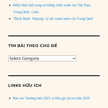
Điểm khác biệt trong tư tưởng chiến tranh của Việt Nam,
Trung Quốc, Cuba
‘Black Myth: Wukong’ và sức mạnh mềm của Trung Quốc
TÌM BÀI THEO CHỦ ĐỀ
Tìm
bài
theo
chủ
đề
LINKS HỮU ÍCH
Báo cáo Thường niên 2025 và Kêu gọi tài trợ năm 2026