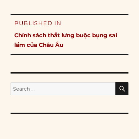
Post
PUBLISHED IN
navigation
Chính sách thắt lưng buộc bụng sai
lầm của Châu Âu
SE
Search
for: